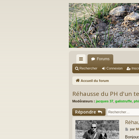
Forums
ac
Rechercher
Connexion
Inscr
co
Accueil du forum
ur
Réhausse du PH d'un ter
ci
Modérateurs :
jacques 37
,
galistruffe
,
phi
s
Répondre
Réhaus
M
par
M
e
Bonjour
s