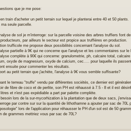
estions que je me pose:
en train d'acheter un petit terrain sur lequel je planterai entre 40 et 50 plants.
 ma seule parcelle.
nalyse de sol je m'interroge: sur la parcelle voisine des arbres truffiers font 
 producteurs, par ailleurs le secteur est propice aux truffières en production.
tion trufficole me propose deux possibilités concernant l'analyse du sol.
alyse partielle à 9€ qui ne concerne que l'analyse et les commentaires sur le 
alyse complète à 90€ qui concerne: granulometrie, ph, calcaire total, calcaire
um, oxyde de magnesium, oxyde de calcium, cec..... pour laquelle ils passent
ent ensuite pour commenter les résultats.
port au petit terrain que j'achète, l'analyse à 9€ vous semble suffisante?
ant le terreau "truffe" vendu par différentes sociétés, ce dernier est général
ir de fibre de coco et de perlite, son PH est réhaussé à 7.5 - 8 et il est désin
litres et n'est pas expédiable a part par palette complète.
 besoin lors de la sur-mycorhization à la plantation que de deux sacs, j'envi
terroge par contre sur sur la quantité de lithothamne a ajouter par sac de 70L
"posologie" lors de l'application pour réhausser le PH d'un sol est de 50 gram
 de grammes mettriez vous par sac de 70L?