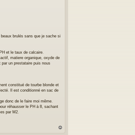
de beaux brulés sans que je sache si
PH et le taux de calcaire.
 actif, matiere organique, oxyde de
 par un prestataire puis nous
ement constitué de tourbe blonde et
fecté. Il est conditionné en sac de
sage donc de le faire moi même.
 pour réhausser le PH à 8, sachant
mes par M2.
H
a