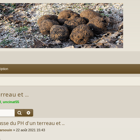
iption
reau et ...
l
,
uncinat55
Rechercher
Recherche avancée
se du PH d'un terreau et ...
arsouin
»
22 août 2021 15:43
,