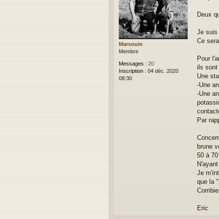
s
a
Deux qu
g
e
Je suis 
Ce sera
Marsouin
Membre
Pour l'a
Messages :
20
ils sont
Inscription :
04 déc. 2020
Une sta
08:30
-Une an
-Une an
potassi
contact
Par rap
Concern
brune vo
50 à 70 
N'ayant
Je m'in
que la 
Combien
Eric