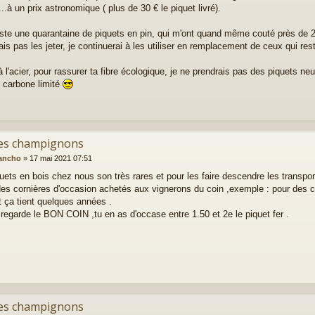
...à un prix astronomique ( plus de 30 € le piquet livré).
este une quarantaine de piquets en pin, qui m'ont quand même couté près de 20
is pas les jeter, je continuerai à les utiliser en remplacement de ceux qui res
 l'acier, pour rassurer ta fibre écologique, je ne prendrais pas des piquets ne
n carbone limité
es champignons
ancho
»
17 mai 2021 07:51
uets en bois chez nous son très rares et pour les faire descendre les transport
es cornières d'occasion achetés aux vignerons du coin ,exemple : pour des co
t ça tient quelques années .
,regarde le BON COIN ,tu en as d'occase entre 1.50 et 2e le piquet fer .
es champignons