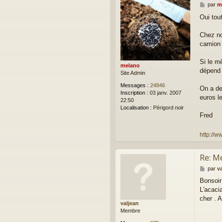
M
par
m
e
Oui tou
s
s
a
Chez no
g
camion d
e
Si le m
melano
dépend 
Site Admin
Messages :
24846
On a de
Inscription :
03 janv. 2007
euros l
22:50
Localisation :
Périgord noir
Fred
http://w
Re: M
M
par
v
e
Bonsoir
s
L'acaci
s
a
cher . A
valjean
g
Membre
e