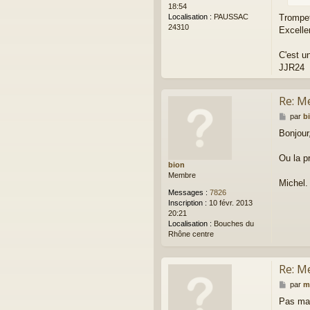
18:54
Localisation :
PAUSSAC
Trompet
24310
Excelle
C'est un
JJR24
Re: M
M
par
b
e
Bonjour
s
s
a
Ou la p
bion
g
Membre
e
Michel.
Messages :
7826
Inscription :
10 févr. 2013
20:21
Localisation :
Bouches du
Rhône centre
Re: M
M
par
m
e
Pas mal
s