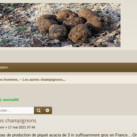
iption
des hommes.
Les autres champignons...
l
,
uncinat55
Rechercher
Recherche avancée
es champignons
ion
»
17 mai 2021 07:46
 pas de production de piquet acacia de 3 m suffisamment gros en France....On