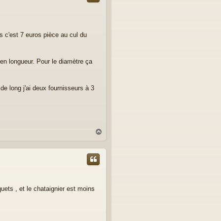
s c'est 7 euros pièce au cul du
 en longueur. Pour le diamètre ça
e long j'ai deux fournisseurs à 3
H
a
u
t
uets , et le chataignier est moins