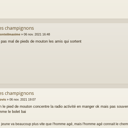
es champignons
onteilmaxime
»
06 nov. 2021 16:48
pas mal de pieds de mouton les amis qui sortent
es champignons
lovis
»
06 nov. 2021 19:07
on le pied de mouton concentre la radio activité en manger ok mais pas souve
mme le bolet bai
 jeune va beaucoup plus vite que l'homme agé, mais l'homme agé connait le chemi