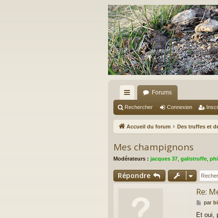
Forums
ac
Rechercher
Connexion
Inscr
co
Accueil du forum
Des truffes et 
ur
Mes champignons
ci
Modérateurs :
jacques 37
,
galistruffe
,
phi
s
Répondre
Re: M
M
par
b
e
Et oui,
s