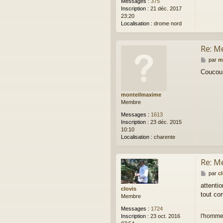
Messages :
375
Inscription :
21 déc. 2017
23:20
Localisation :
drome nord
Re: M
M
par
m
e
Coucou 
s
s
a
monteilmaxime
g
Membre
e
Messages :
1613
Inscription :
23 déc. 2015
10:10
Localisation :
charente
Re: M
M
par
c
e
attenti
s
clovis
tout co
s
Membre
a
Messages :
1724
g
l'homme
Inscription :
23 oct. 2016
e