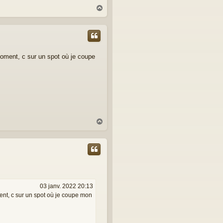
H
a
u
t
moment, c sur un spot où je coupe
H
a
u
t
03 janv. 2022 20:13
ent, c sur un spot où je coupe mon