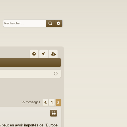
Rechercher
Recherche avancée
R
FA
on
ns
Q
ne
cri
xi
pti
on
on
1
Précédent
2
25 messages
 peut en avoir importés de l'Europe