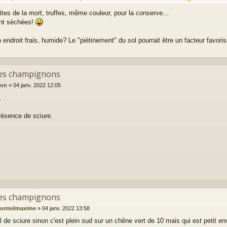
tes de la mort, truffes, même couleur, pour la conserve...
nt séchées!
 endroit frais, humide? Le "piétinement" du sol pourrait être un facteur favoris
es champignons
ion
»
04 janv. 2022 12:05
,
résence de sciure.
es champignons
onteilmaxime
»
04 janv. 2022 13:58
 de sciure sinon c'est plein sud sur un chêne vert de 10 mais qui est petit e