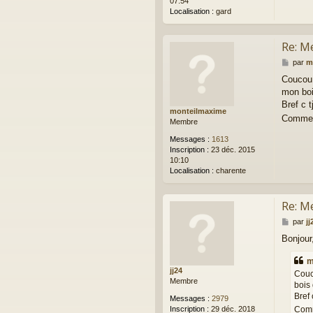
07:54
Localisation :
gard
Re: M
M
par
m
e
Coucou 
s
mon boi
s
a
Bref c t
monteilmaxime
g
Comme q
Membre
e
Messages :
1613
Inscription :
23 déc. 2015
10:10
Localisation :
charente
Re: M
M
par
jj
e
Bonjour
s
s
m
a
jj24
g
Couc
Membre
e
bois
Bref 
Messages :
2979
Inscription :
29 déc. 2018
Comme