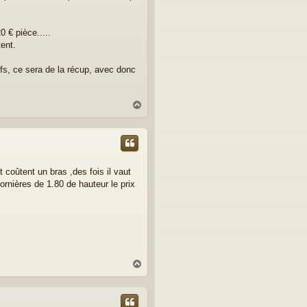
 € pièce.....
tent.
ufs, ce sera de la récup, avec donc
H
a
u
t
 coûtent un bras ,des fois il vaut
rnières de 1.80 de hauteur le prix
H
a
u
t