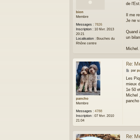
de l'Est
s
a
bion
g
Il me r
Membre
e
Je ne va
Messages :
7826
Inscription :
10 févr. 2013
Quand à
20:21
un bila
Localisation :
Bouches du
Rhône centre
Michel.
Re: M
M
par
p
e
Les Piq
s
mieux d
s
a
1e 50 e
g
Michel 
e
pancho
pancho
Membre
Messages :
4788
Inscription :
07 févr. 2010
21:04
Re: M