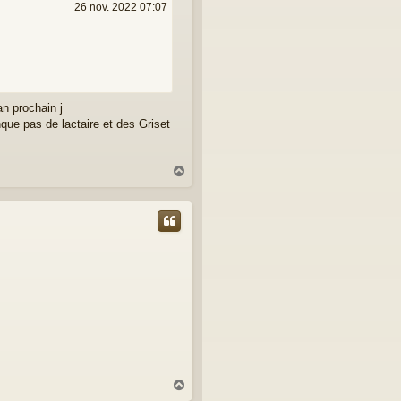
26 nov. 2022 07:07
an prochain j
nque pas de lactaire et des Griset
H
a
u
t
H
a