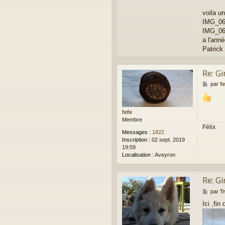
voila u
IMG_06
IMG_06
a l'ann
Patrick
Re: Gi
M
par
fe
e
s
s
fefe
a
Membre
g
Félix
e
Messages :
1822
Inscription :
02 sept. 2019
19:59
Localisation :
Aveyron
Re: Gi
M
par
T
e
Ici ,fi
s
s
a