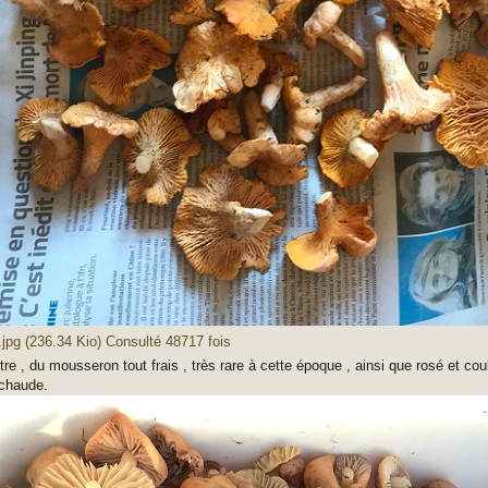
.jpg (236.34 Kio) Consulté 48717 fois
re , du mousseron tout frais , très rare à cette époque , ainsi que rosé et cou
chaude.