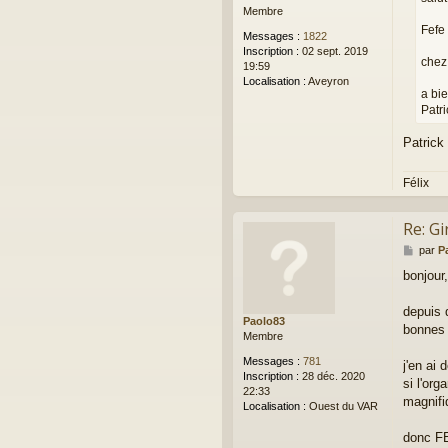
Membre
g
Fefe 
e
Messages :
1822
Inscription :
02 sept. 2019
chez 
19:59
Localisation :
Aveyron
a bie
Patr
Patrick 
Félix
Re: Gi
M
par
P
e
bonjour,
s
s
a
depuis 
Paolo83
g
bonnes 
Membre
e
Messages :
781
j'en ai
Inscription :
28 déc. 2020
si l'or
22:33
magnifi
Localisation :
Ouest du VAR
donc FEF