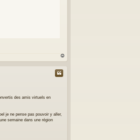
H
a
u
t
onvertis des amis virtuels en
l je ne pense pas pouvoir y aller,
nt une semaine dans une région