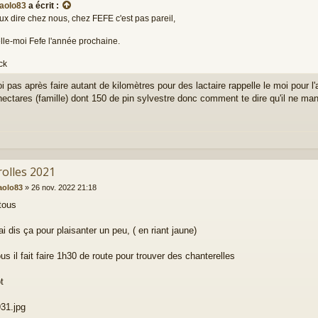
aolo83
a écrit :
ux dire chez nous, chez FEFE c'est pas pareil,
lle-moi Fefe l'année prochaine.
ck
i pas après faire autant de kilomètres pour des lactaire rappelle le moi pour l'
 hectares (famille) dont 150 de pin sylvestre donc comment te dire qu'il ne ma
rolles 2021
aolo83
»
26 nov. 2022 21:18
 tous
'ai dis ça pour plaisanter un peu, ( en riant jaune)
s il fait faire 1h30 de route pour trouver des chanterelles
t
31.jpg