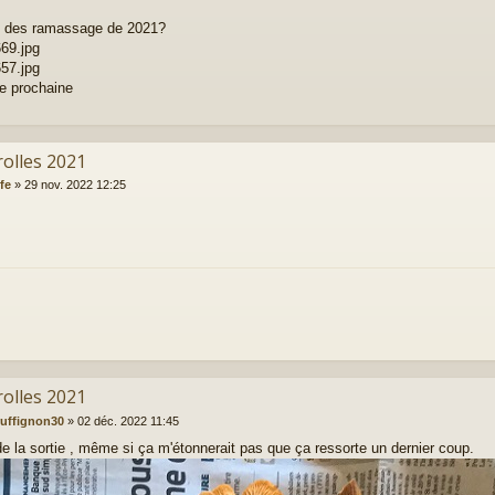
n des ramassage de 2021?
69.jpg
57.jpg
ée prochaine
rolles 2021
fe
»
29 nov. 2022 12:25
rolles 2021
ruffignon30
»
02 déc. 2022 11:45
n de la sortie , même si ça m'étonnerait pas que ça ressorte un dernier coup.