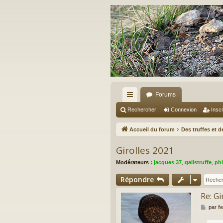
Forums
ac
Rechercher
Connexion
Inscr
co
Accueil du forum
Des truffes et 
ur
Girolles 2021
ci
Modérateurs :
jacques 37
,
galistruffe
,
phi
s
Répondre
Re: Gi
M
par
fe
e
s