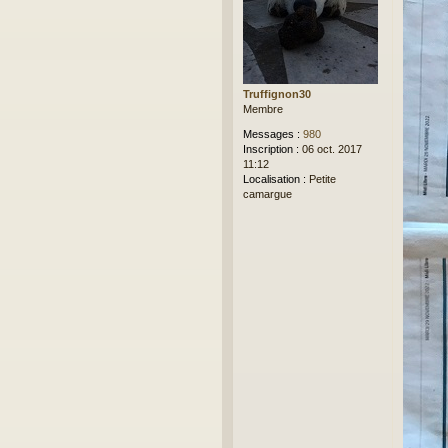
g
e
Truffignon30
Membre
Messages :
980
Inscription :
06 oct. 2017
11:12
Localisation :
Petite
camargue