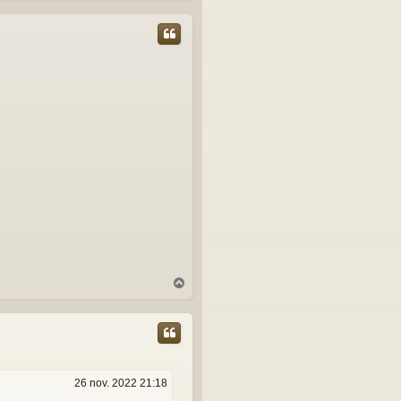
u
t
H
a
u
t
26 nov. 2022 21:18