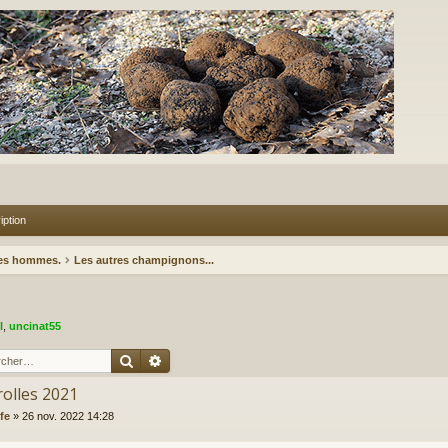
iption
des hommes.
Les autres champignons...
l
,
uncinat55
Rechercher
Recherche avancée
rolles 2021
fe
»
26 nov. 2022 14:28