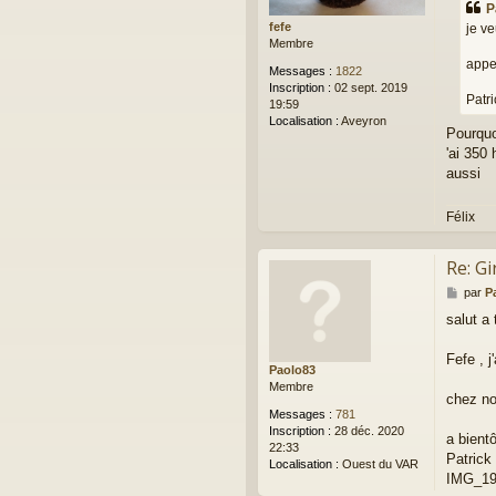
P
s
fefe
je ve
a
Membre
g
appe
e
Messages :
1822
Inscription :
02 sept. 2019
Patri
19:59
Localisation :
Aveyron
Pourquo
'ai 350
aussi
Félix
Re: Gi
M
par
P
e
salut a
s
s
a
Fefe , j
Paolo83
g
Membre
e
chez nou
Messages :
781
Inscription :
28 déc. 2020
a bientô
22:33
Patrick
Localisation :
Ouest du VAR
IMG_19