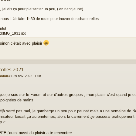
, j'ai dis ça pour plaisanter un peu, ( en riant jaune)
nous il fait faire 1h30 de route pour trouver des chanterelles
ntôt
ickIMG_1931.jpg
sinon c'était avec plaisir
rolles 2021
aolo83
»
29 nov. 2022 11:58
que je suis sur le Forum et sur d'autres groupes , mon plaisir c'est quand je c
poignées de mains.
 déjà serré pas mal, je gamberge un peu pour paunat mais a une semaine de Noe
ganisateur faisait ça au printemps, alors la carrément ,je passerai pratiqueme
que.
E j'aurai aussi du plaisir a te rencontrer .