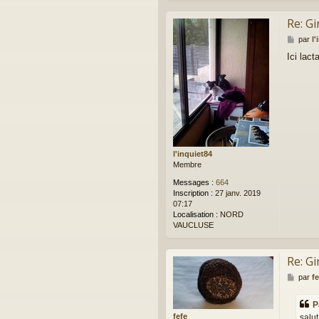
Re: Gi
M
par
l'
e
Ici lac
s
s
a
g
e
l'inquiet84
Membre
Messages :
664
Inscription :
27 janv. 2019
07:17
Localisation :
NORD
VAUCLUSE
Re: Gi
M
par
fe
e
s
P
s
fefe
salut
a