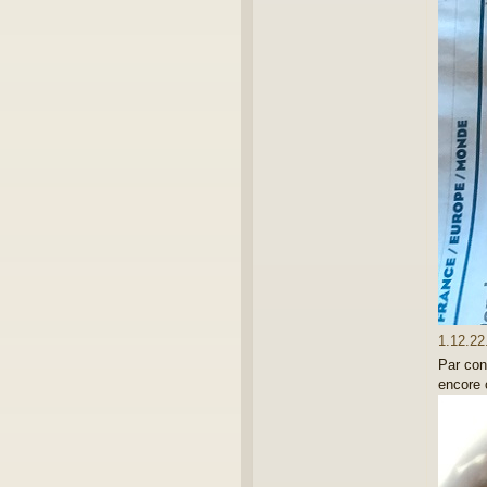
1.12.22
Par cont
encore 