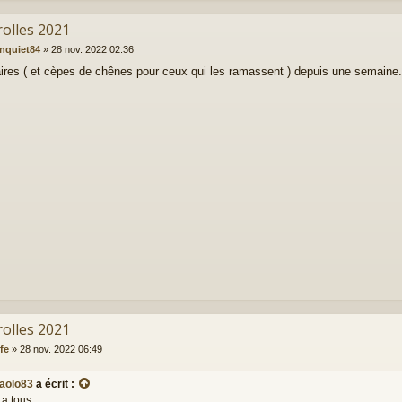
rolles 2021
inquiet84
»
28 nov. 2022 02:36
taires ( et cèpes de chênes pour ceux qui les ramassent ) depuis une semaine.
rolles 2021
fe
»
28 nov. 2022 06:49
aolo83
a écrit :
 a tous