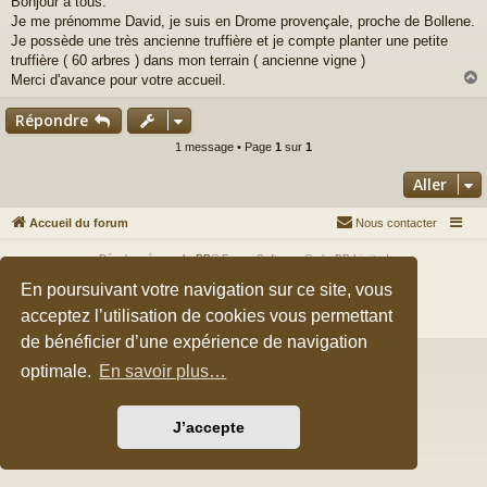
Bonjour à tous.
s
Je me prénomme David, je suis en Drome provençale, proche de Bollene.
s
a
Je possède une très ancienne truffière et je compte planter une petite
g
truffière ( 60 arbres ) dans mon terrain ( ancienne vigne )
e
Merci d'avance pour votre accueil.
Répondre
t
1 message • Page
1
sur
1
Aller
Accueil du forum
Nous contacter
Développé par
phpBB
® Forum Software © phpBB Limited
Style par
Arty
&
halilesen
En poursuivant votre navigation sur ce site, vous
Traduction française officielle
©
Qiaeru
acceptez l’utilisation de cookies vous permettant
Confidentialité
|
Conditions
de bénéficier d’une expérience de navigation
optimale.
En savoir plus…
J’accepte