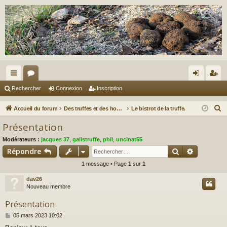
ac
or
on
ns
Rechercher
Connexion
Inscription
co
u
ne
cri
R
Accueil du forum
Des truffes et des hommes.
Le bistrot de la truffe.
ur
m
xi
pti
e
Présentation
c
ci
s
on
on
Modérateurs :
jacques 37
,
galistruffe
,
phil
,
uncinat55
h
s
Rechercher
Recherch
Répondre
e
1 message • Page
1
sur
1
r
c
dav26
h
Nouveau membre
e
Présentation
r
M
05 mars 2023 10:02
e