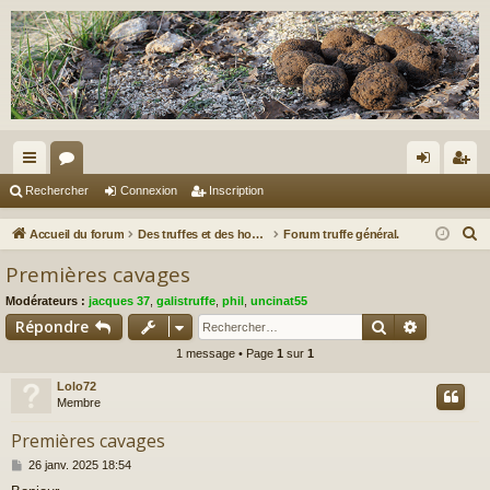
ac
or
on
ns
Rechercher
Connexion
Inscription
co
u
ne
cri
R
Accueil du forum
Des truffes et des hommes.
Forum truffe général.
ur
m
xi
pti
e
Premières cavages
c
ci
s
on
on
Modérateurs :
jacques 37
,
galistruffe
,
phil
,
uncinat55
h
s
Rechercher
Recherch
Répondre
e
1 message • Page
1
sur
1
r
c
Lolo72
h
Membre
e
Premières cavages
r
M
26 janv. 2025 18:54
e