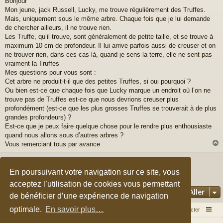
Bonjour
s
Mon jeune, jack Russell, Lucky, me trouve régulièrement des Truffes.
s
a
Mais, uniquement sous le même arbre. Chaque fois que je lui demande
g
de chercher ailleurs, il ne trouve rien.
e
Les Truffe, qu’il trouve, sont généralement de petite taille, et se trouve à
maximum 10 cm de profondeur. Il lui arrive parfois aussi de creuser et on
ne trouver rien, dans ces cas-là, quand je sens la terre, elle ne sent pas
vraiment la Truffes
Mes questions pour vous sont :
Cet arbre ne produit-t-il que des petites Truffes, si oui pourquoi ?
Ou bien est-ce que chaque fois que Lucky marque un endroit où l’on ne
trouve pas de Truffes est-ce que nous devrions creuser plus
profondément (est-ce que les plus grosses Truffes se trouverait à de plus
grandes profondeurs) ?
Est-ce que je peux faire quelque chose pour le rendre plus enthousiaste
quand nous allons sous d’autres arbres ?
Vous remerciant tous par avance
Répondre
t
En poursuivant votre navigation sur ce site, vous
1 message • Page
1
sur
1
acceptez l’utilisation de cookies vous permettant
Aller
de bénéficier d’une expérience de navigation
optimale.
En savoir plus…
Accueil du forum
Nous contacter