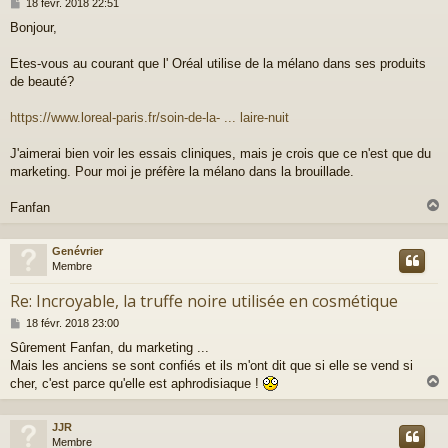
M
18 févr. 2018 22:51
e
Bonjour,
s
s
a
Etes-vous au courant que l' Oréal utilise de la mélano dans ses produits
g
de beauté?
e
https://www.loreal-paris.fr/soin-de-la- ... laire-nuit
J'aimerai bien voir les essais cliniques, mais je crois que ce n'est que du
marketing. Pour moi je préfère la mélano dans la brouillade.
Fanfan
Genévrier
t
Membre
Re: Incroyable, la truffe noire utilisée en cosmétique
M
18 févr. 2018 23:00
e
Sûrement Fanfan, du marketing ...
s
Mais les anciens se sont confiés et ils m'ont dit que si elle se vend si
s
a
cher, c'est parce qu'elle est aphrodisiaque !
g
e
JJR
t
Membre