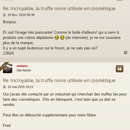
Re: Incroyable, la truffe noire utilisée en cosmétique
M
19 févr. 2018 09:36
e
Bonjour,
s
s
a
Et oui! l'image très puissante! Comme le brûlé d'ailleurs! qui a servi à
g
produire une crème dépilatoire
(de mémoire); je ne me souviens
e
plus de la marque;
Il y a un sujet là-dessus sur le forum, je ne sais pas où?
JJR24
En ligne
En ligne
melano
t
Site Admin
Re: Incroyable, la truffe noire utilisée en cosmétique
M
15 mai 2025 18:21
e
Oui j'avais été contacté par un industriel qui cherchait des truffes bio pour
s
faire des cosmétiques. S'ils en fabriquent, c'est bien que ça doit se
s
a
vendre.
g
e
Peut être un débouché supplémentaire pour notre filière.
Fred