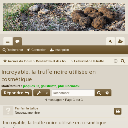
ac
or
on
ns
Rechercher
Connexion
Inscription
co
u
ne
cri
R
Accueil du forum
Des truffes et des hommes.
Le bistrot de la truffe.
ur
m
xi
pti
e
Incroyable, la truffe noire utilisée en
c
ci
s
on
on
cosmétique
h
s
Modérateurs :
jacques 37
,
galistruffe
,
phil
,
uncinat55
e
Rechercher
Recherch
Répondre
r
c
4 messages • Page
1
sur
1
h
Fanfan la tulipe
e
Nouveau membre
r
Incroyable, la truffe noire utilisée en cosmétique