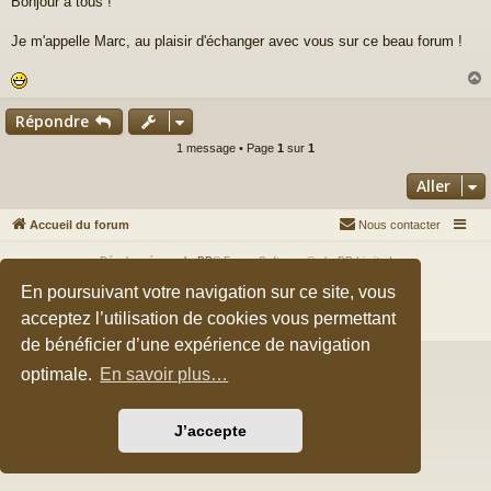
Bonjour à tous !
s
s
a
Je m'appelle Marc, au plaisir d'échanger avec vous sur ce beau forum !
g
e
Répondre
t
1 message • Page
1
sur
1
Aller
Accueil du forum
Nous contacter
Développé par
phpBB
® Forum Software © phpBB Limited
Style par
Arty
&
halilesen
En poursuivant votre navigation sur ce site, vous
Traduction française officielle
©
Qiaeru
acceptez l’utilisation de cookies vous permettant
Confidentialité
|
Conditions
de bénéficier d’une expérience de navigation
optimale.
En savoir plus…
J’accepte