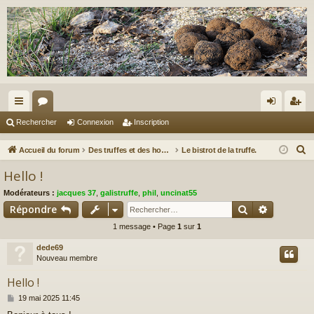
ac
or
on
ns
Rechercher
Connexion
Inscription
co
u
ne
cri
R
Accueil du forum
Des truffes et des hommes.
Le bistrot de la truffe.
ur
m
xi
pti
e
Hello !
c
ci
s
on
on
Modérateurs :
jacques 37
,
galistruffe
,
phil
,
uncinat55
h
s
Rechercher
Recherch
Répondre
e
1 message • Page
1
sur
1
r
c
dede69
h
Nouveau membre
e
Hello !
r
M
19 mai 2025 11:45
e