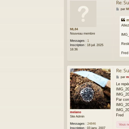
Re: Su
M
par
M
e
s
m
s
Allez
a
ML84
g
Nouveau membre
IMG_
e
Messages :
1
Reste
Inscription :
18 juil. 2025
16:36
Fred
Re: Su
M
par
m
e
Le repé
s
IMG_20
s
a
IMG_20
g
Par cont
e
IMG_20
IMG_20
melano
Fred
Site Admin
Messages :
24846
Vous n
Inscription :
03 janv. 2007