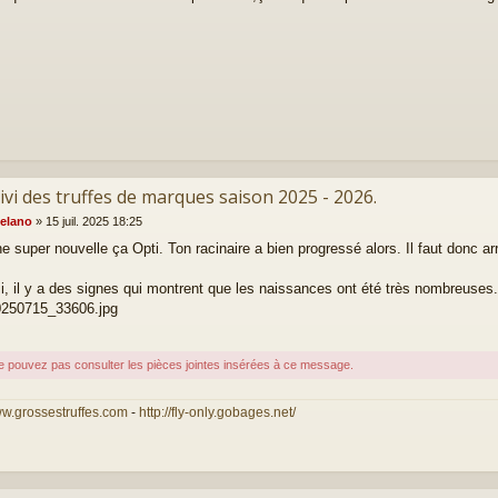
ivi des truffes de marques saison 2025 - 2026.
elano
»
15 juil. 2025 18:25
e super nouvelle ça Opti. Ton racinaire a bien progressé alors. Il faut donc arro
si, il y a des signes qui montrent que les naissances ont été très nombreuses.
250715_33606.jpg
e pouvez pas consulter les pièces jointes insérées à ce message.
ww.grossestruffes.com
-
http://fly-only.gobages.net/