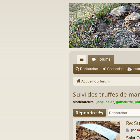
Forums
ac
Rechercher
Connexion
Inscr
co
Accueil du forum
ur
Suivi des truffes de ma
ci
Modérateurs :
jacques 37
,
galistruffe
,
phi
s
Répondre
Re: Su
M
par
m
e
Salut O
s