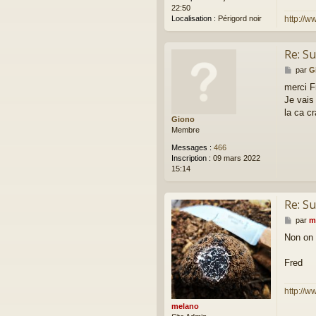
22:50
http://w
Localisation :
Périgord noir
Re: Su
M
par
G
e
merci F
s
Je vais 
s
a
la ca c
Giono
g
Membre
e
Messages :
466
Inscription :
09 mars 2022
15:14
Re: Su
M
par
m
e
Non on 
s
s
a
Fred
g
e
http://w
melano