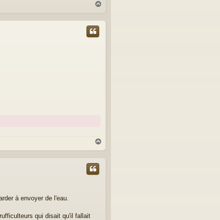
H
a
u
t
H
a
u
t
arder à envoyer de l'eau.
iculteurs qui disait qu'il fallait