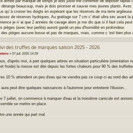
te année par manque de temps je dois juste me contenter de déposer rapido u
 dérange beaucoup, mais je dois prioriser et sauver mes jeunes plants. Avec l
lus qu' à croiser les doigts en espérant que les réserves de ma terre argileuse 
assez de réserves hydriques. Au grattage sur 7 cm c' était ultra sec avant la p
rience je n' ai que 2 années de cavage alors je me dis que si il faut cela pe
les pièges (avec leur perlite) auront gardé un peu d'humidité en profondeur.
t des pièges aucune bosse et pas de marques, mais, comme c 'est bien plus m
ivi des truffes de marques saison 2025 - 2026.
elano
»
07 juil. 2025 14:29
us, d'après moi, à part quelques arbres en situation particulière (orientation
et froide) la messe est dite depuis les fortes chaleurs pour 90 % des truffette
res 10 % attendent un peu d'eau qui ne viendra pas ce coup ci au nord des a
a aura peut être quelques naissances à l'automne pour entretenir l'illusion...
le 7 juillet, on commence à manquer d'eau et la troisième canicule est anno
 semble se mettre en place.
tre une année qui part mal.