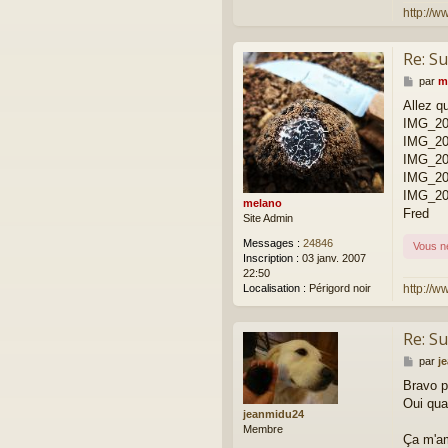
http://w
Re: Su
M
par
m
e
Allez q
s
IMG_20
s
a
IMG_20
g
IMG_20
e
IMG_20
IMG_20
melano
Fred
Site Admin
Messages :
24846
Vous n
Inscription :
03 janv. 2007
22:50
http://w
Localisation :
Périgord noir
Re: Su
M
par
j
e
Bravo p
s
Oui qua
s
jeanmidu24
a
Membre
g
Ça m'amè