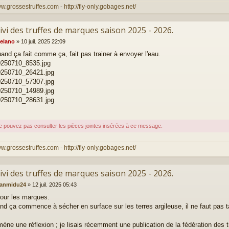
ww.grossestruffes.com
-
http://fly-only.gobages.net/
ivi des truffes de marques saison 2025 - 2026.
elano
»
10 juil. 2025 22:09
uand ça fait comme ça, fait pas trainer à envoyer l'eau.
250710_8535.jpg
250710_26421.jpg
250710_57307.jpg
250710_14989.jpg
250710_28631.jpg
e pouvez pas consulter les pièces jointes insérées à ce message.
ww.grossestruffes.com
-
http://fly-only.gobages.net/
ivi des truffes de marques saison 2025 - 2026.
eanmidu24
»
12 juil. 2025 05:43
our les marques.
nd ça commence à sécher en surface sur les terres argileuse, il ne faut pas t
ne une réflexion ; je lisais récemment une publication de la fédération des truff