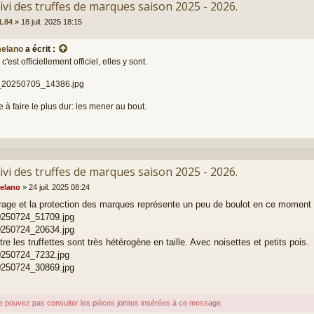
ivi des truffes de marques saison 2025 - 2026.
L84
»
18 juil. 2025 18:15
elano
a écrit :
 c'est officiellement officiel, elles y sont.
20250705_14386.jpg
 à faire le plus dur: les mener au bout.
ivi des truffes de marques saison 2025 - 2026.
elano
»
24 juil. 2025 08:24
rage et la protection des marques représente un peu de boulot en ce moment 
250724_51709.jpg
250724_20634.jpg
re les truffettes sont très hétérogène en taille. Avec noisettes et petits pois.
250724_7232.jpg
250724_30869.jpg
e pouvez pas consulter les pièces jointes insérées à ce message.