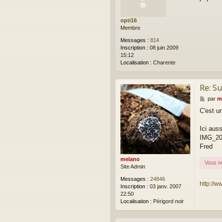
s
a
opti16
g
Membre
e
Messages :
814
Inscription :
08 juin 2009
15:12
Localisation :
Charente
Re: Su
M
par
m
e
C'est un
s
s
a
Ici aus
g
IMG_20
e
Fred
melano
Vous n
Site Admin
Messages :
24846
http://w
Inscription :
03 janv. 2007
22:50
Localisation :
Périgord noir