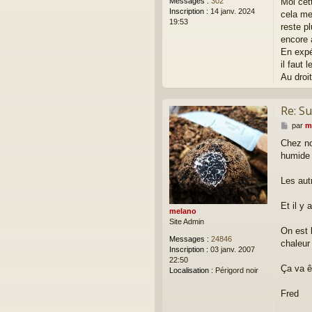
Moi cet
Messages :
302
Inscription :
14 janv. 2024
cela me
19:53
reste p
encore 
En expé
il faut 
Au droi
Re: Su
M
par
m
e
Chez no
s
humide 
s
a
g
Les aut
e
Et il y 
melano
Site Admin
On est 
Messages :
24846
chaleur
Inscription :
03 janv. 2007
22:50
Ça va ê
Localisation :
Périgord noir
Fred