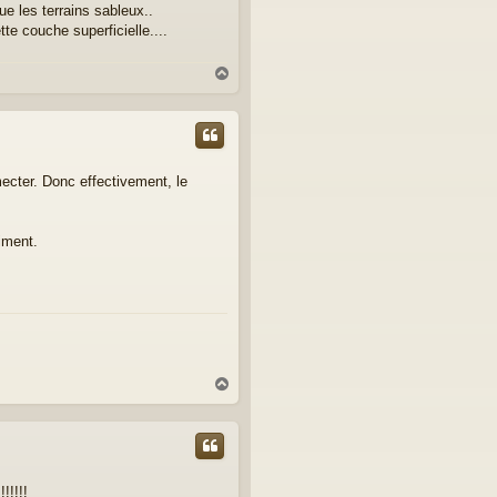
ue les terrains sableux..
te couche superficielle....
H
a
u
t
ecter. Donc effectivement, le
iment.
H
a
u
t
!!!!!