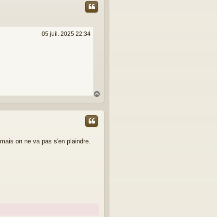
t
05 juil. 2025 22:34
H
a
u
t
mais on ne va pas s'en plaindre.