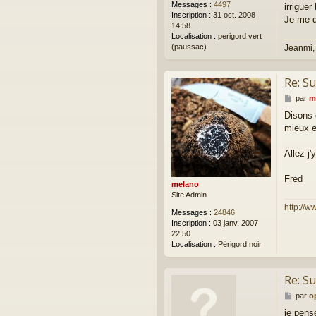
e
Messages :
4497
irrigue
Inscription :
31 oct. 2008
Je me de
14:58
Localisation :
perigord vert
(paussac)
Jeanmi,
Re: Su
M
par
m
e
Disons 
s
mieux e
s
a
g
Allez j
e
Fred
melano
Site Admin
http://w
Messages :
24846
Inscription :
03 janv. 2007
22:50
Localisation :
Périgord noir
Re: Su
M
par
o
e
je pens
s