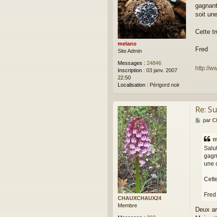
gagnant
s
a
soit un
g
e
Cette tr
melano
Fred
Site Admin
Messages :
24846
http://w
Inscription :
03 janv. 2007
22:50
Localisation :
Périgord noir
Re: Su
M
par
C
e
s
m
s
Salut
a
gagn
g
une 
e
Cette
Fred
CHAUXCHAUX24
Membre
Deux ar