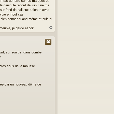
n tas de terre sur les marques et
a canicule record de juin il ne me
sur fond de cailloux calcaire avait
luie en tout cas.
ut bien donner quand même et puis si
H
euble, je garde espoir.
a
u
t
 nord, sur source, dans combe
s.
rbres sous de la mousse.
ncée car un nouveau dôme de