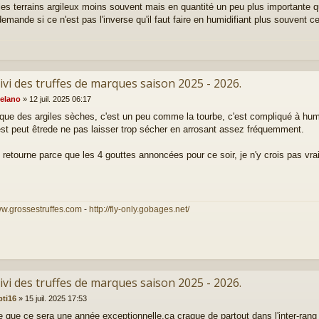
r les terrains argileux moins souvent mais en quantité un peu plus importante q
mande si ce n'est pas l'inverse qu'il faut faire en humidifiant plus souvent cet
ivi des truffes de marques saison 2025 - 2026.
elano
»
12 juil. 2025 06:17
que des argiles sèches, c'est un peu comme la tourbe, c'est compliqué à hum
st peut êtrede ne pas laisser trop sécher en arrosant assez fréquemment.
'y retourne parce que les 4 gouttes annoncées pour ce soir, je n'y crois pas vra
ww.grossestruffes.com
-
http://fly-only.gobages.net/
ivi des truffes de marques saison 2025 - 2026.
pti16
»
15 juil. 2025 17:53
e que ce sera une année exceptionnelle,ça craque de partout dans l'inter-rang !