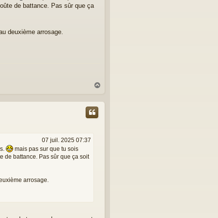
roûte de battance. Pas sûr que ça
is au deuxième arrosage.
H
a
u
t
07 juil. 2025 07:37
es.
mais pas sur que tu sois
e de battance. Pas sûr que ça soit
u deuxième arrosage.