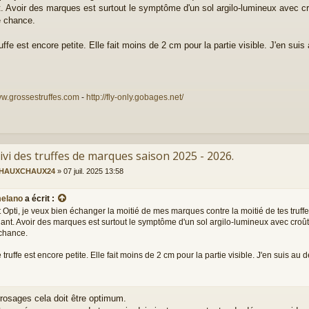
. Avoir des marques est surtout le symptôme d'un sol argilo-lumineux avec c
e chance.
uffe est encore petite. Elle fait moins de 2 cm pour la partie visible. J'en su
ww.grossestruffes.com
-
http://fly-only.gobages.net/
ivi des truffes de marques saison 2025 - 2026.
HAUXCHAUX24
»
07 juil. 2025 13:58
elano
a écrit :
 Opti, je veux bien échanger la moitié de mes marques contre la moitié de tes truff
ant. Avoir des marques est surtout le symptôme d'un sol argilo-lumineux avec croût
chance.
 truffe est encore petite. Elle fait moins de 2 cm pour la partie visible. J'en suis a
rosages cela doit être optimum.