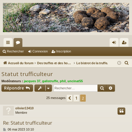
ac
or
on
ns
Rechercher
Connexion
Inscription
co
u
ne
cri
R
Accueil du forum
Des truffes et des hommes.
Le bistrot de la truffe.
ur
m
xi
pti
e
Statut trufficulteur
c
ci
s
on
on
Modérateurs :
jacques 37
,
galistruffe
,
phil
,
uncinat55
h
s
Rechercher
Recherch
Répondre
e
r
1
Précédent
2
25 messages
c
olivier13410
h
Membre
e
r
Re: Statut trufficulteur
M
06 mai 2023 10:10