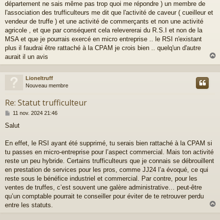
département ne sais même pas trop quoi me répondre ) un membre de
s
a
l'association des trufficulteurs me dit que l'activité de caveur ( cueilleur et
g
vendeur de truffe ) et une activité de commerçants et non une activité
e
agricole , et que par conséquent cela relevererai du R.S.I et non de la
MSA et que je pourrais exercé en micro entreprise .. le RSI n'existant
plus il faudrai être rattaché à la CPAM je crois bien .. quelq'un d'autre
aurait il un avis
Lioneltruff
t
Nouveau membre
Re: Statut trufficulteur
M
11 nov. 2024 21:46
e
Salut
s
s
a
En effet, le RSI ayant été supprimé, tu serais bien rattaché à la CPAM si
g
tu passes en micro-entreprise pour l’aspect commercial. Mais ton activité
e
reste un peu hybride. Certains trufficulteurs que je connais se débrouillent
en prestation de services pour les pros, comme JJ24 l’a évoqué, ce qui
reste sous le bénéfice industriel et commercial. Par contre, pour les
ventes de truffes, c’est souvent une galère administrative… peut-être
qu’un comptable pourrait te conseiller pour éviter de te retrouver perdu
entre les statuts.