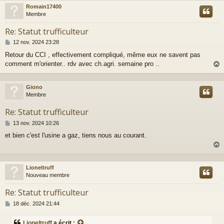
Romain17400
t
Membre
Re: Statut trufficulteur
M
12 nov. 2024 23:28
e
Retour du CCI , effectivement compliqué, même eux ne savent pas
s
comment m'orienter.. rdv avec ch.agri. semaine pro ..
s
a
g
e
Giono
t
Membre
Re: Statut trufficulteur
M
13 nov. 2024 10:26
e
et bien c'est l'usine a gaz, tiens nous au courant.
s
s
a
g
e
Lioneltruff
t
Nouveau membre
Re: Statut trufficulteur
M
18 déc. 2024 21:44
e
s
Lioneltruff
a écrit :