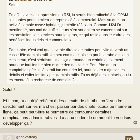
s
Salut !
a
g
En effet, avec la suppression du RSI, tu serais bien rattaché à la CPAM
e
si tu optes pour la micro-entreprise côté commercial. Mais vu que ton
activité semble assez hybride, ça mérite réflexion. Comme JJ24 l’a
mentionné, pas mal de trufficulteurs s’en sortent en se concentrant sur
les prestations de services pour les pros, ce qui reste dans le cadre des
bénéfices industriels et commerciaux.
Par contre, c’est vrai que la vente directe de truffes peut vite devenir un
casse-tête administratif. Un peu comme choisir la parfaite robe en satin :
c’est beau, c’est séduisant, mais ça demande un
certain ajustement
pour que tout tombe bien et que rien ne cloche. Peut-être qu’un
comptable spécialisé serait ton couturier ici, pour t’aider à ajuster les
détails et éviter les faux plis administratifs. Tu as déjà des contacts, ou tu
es encore à la recherche de conseils ?
Salut !
Et sinon, tu as déjà réfléchi à des circuits de distribution ? Vendre
directement sur les marchés, passer par des chefs locaux ou même en
ligne, ça peut peut-être te permettre de contourner certaines
complications administratives. Tu as une idée de comment tu voudrais
développer ça ?
gnanvofredy
t