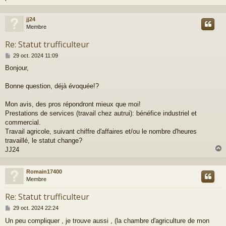
jj24
t
Membre
Re: Statut trufficulteur
M
29 oct. 2024 11:09
e
Bonjour,
s
s
a
Bonne question, déjà évoquée!?
g
e
Mon avis, des pros répondront mieux que moi!
Prestations de services (travail chez autrui): bénéfice industriel et
commercial.
Travail agricole, suivant chiffre d'affaires et/ou le nombre d'heures
travaillé, le statut change?
JJ24
Romain17400
t
Membre
Re: Statut trufficulteur
M
29 oct. 2024 22:24
e
Un peu compliquer , je trouve aussi , (la chambre d'agriculture de mon
s