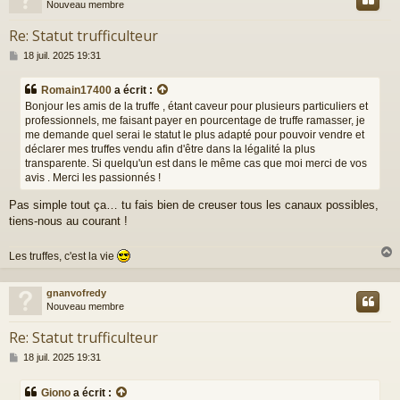
Nouveau membre
Re: Statut trufficulteur
M
18 juil. 2025 19:31
e
s
Romain17400
a écrit :
s
Bonjour les amis de la truffe , étant caveur pour plusieurs particuliers et
a
professionnels, me faisant payer en pourcentage de truffe ramasser, je
g
me demande quel serai le statut le plus adapté pour pouvoir vendre et
e
déclarer mes truffes vendu afin d'être dans la légalité la plus
transparente. Si quelqu'un est dans le même cas que moi merci de vos
avis . Merci les passionnés !
Pas simple tout ça… tu fais bien de creuser tous les canaux possibles,
tiens-nous au courant !
Les truffes, c'est la vie
gnanvofredy
t
Nouveau membre
Re: Statut trufficulteur
M
18 juil. 2025 19:31
e
s
Giono
a écrit :
s