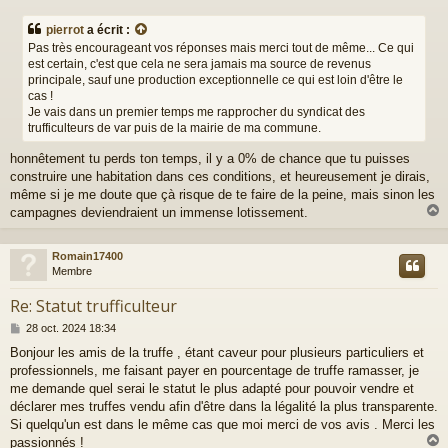
e
s
pierrot
a écrit :
s
Pas très encourageant vos réponses mais merci tout de même... Ce qui
a
est certain, c'est que cela ne sera jamais ma source de revenus
g
principale, sauf une production exceptionnelle ce qui est loin d'être le
e
cas !
Je vais dans un premier temps me rapprocher du syndicat des
trufficulteurs de var puis de la mairie de ma commune.
honnêtement tu perds ton temps, il y a 0% de chance que tu puisses
construire une habitation dans ces conditions, et heureusement je dirais,
même si je me doute que çà risque de te faire de la peine, mais sinon les
campagnes deviendraient un immense lotissement.
Romain17400
t
Membre
Re: Statut trufficulteur
M
28 oct. 2024 18:34
e
Bonjour les amis de la truffe , étant caveur pour plusieurs particuliers et
s
professionnels, me faisant payer en pourcentage de truffe ramasser, je
s
a
me demande quel serai le statut le plus adapté pour pouvoir vendre et
g
déclarer mes truffes vendu afin d'être dans la légalité la plus transparente.
e
Si quelqu'un est dans le même cas que moi merci de vos avis . Merci les
passionnés !