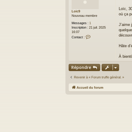
s
a
Loïc, 3
Loic9
g
où ça pa
Nouveau membre
e
Messages :
1
J’aime 
Inscription :
21 juil. 2025
quelque
16:07
découvr
C
Contact :
o
n
Hâte d’
t
a
À bientô
c
t
Répondre
e
r
L
Revenir à « Forum truffe général. »
o
i
Accueil du forum
c
9