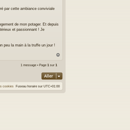
tiré par cette ambiance conviviale
olongement de mon potager. Et depuis
érieux et passionnant ! Je
peu la main à la truffe un jour !
H
a
u
1 message • Page
1
sur
1
t
Aller
es cookies
Fuseau horaire sur
UTC+01:00