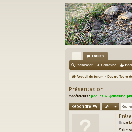
Forums
ac
Rechercher
Connexion
Inscr
co
Accueil du forum
Des truffes et 
ur
Présentation
ci
Modérateurs :
jacques 37
,
galistruffe
,
phi
s
Répondre
Prése
M
par
L
e
Salut t
s