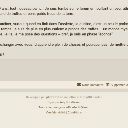
0 ans, tout nouveau par ici. Je suis tombé sur le forum en fouillant un peu, at
rle de truffes et bons petits trucs de la terre.
jardiner, surtout quand ça finit dans l’assiette, la cuisine, c’est un peu le pr
 temps, je suis de plus en plus curieux à propos des truffes… un monde myst
e, je lis, je me pose des questions – bref, je suis en phase “éponge”.
échanger avec vous, d’apprendre plein de choses et pourquoi pas, de mettre un 
t !
Nous contacter
Supprimer l
Développé par
phpBB
® Forum Software © phpBB Limited
Style par
Arty
&
halilesen
Traduction française officielle
©
Qiaeru
Confidentialité
|
Conditions