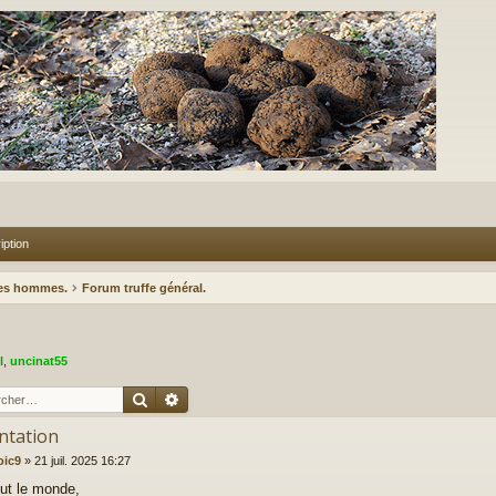
iption
des hommes.
Forum truffe général.
l
,
uncinat55
Rechercher
Recherche avancée
ntation
oic9
»
21 juil. 2025 16:27
out le monde,