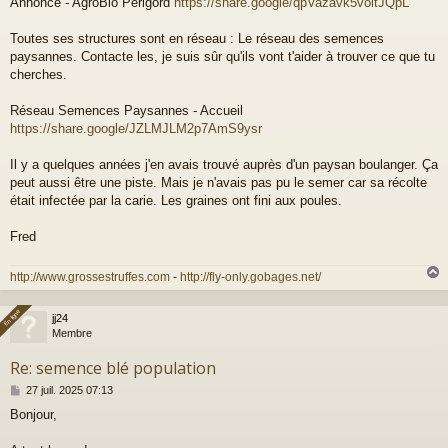
Annonce - AgroBio Périgord
https://share.google/qpVazavk5voltJQpL
Toutes ses structures sont en réseau : Le réseau des semences
paysannes. Contacte les, je suis sûr qu'ils vont t'aider à trouver ce que tu
cherches.
Réseau Semences Paysannes - Accueil
https://share.google/JZLMJLM2p7AmS9ysr
Il y a quelques années j'en avais trouvé auprès d'un paysan boulanger. Ça
peut aussi être une piste. Mais je n'avais pas pu le semer car sa récolte
était infectée par la carie. Les graines ont fini aux poules.
Fred
http://www.grossestruffes.com
-
http://fly-only.gobages.net/
En ligne
En ligne
jj24
t
Membre
Re: semence blé population
M
27 juil. 2025 07:13
e
Bonjour,
s
s