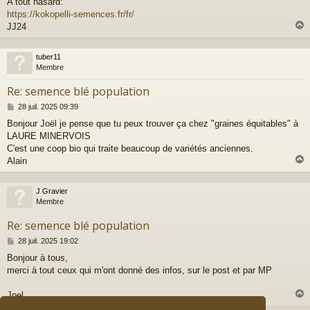
a
A tout hasard:
g
https://kokopelli-semences.fr/fr/
e
JJ24
tuber11
t
Membre
Re: semence blé population
M
28 juil. 2025 09:39
e
Bonjour Joël je pense que tu peux trouver ça chez "graines équitables" à
s
LAURE MINERVOIS
s
a
C'est une coop bio qui traite beaucoup de variétés anciennes.
g
Alain
e
J Gravier
t
Membre
Re: semence blé population
M
28 juil. 2025 19:02
e
Bonjour à tous,
s
merci à tout ceux qui m'ont donné des infos, sur le post et par MP
s
a
g
Joel
e