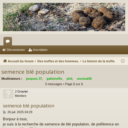
or
Déconnexion
Inscription
u
Accueil du forum
Des truffes et des hommes.
Le bistrot de la truffe.
m
semence blé population
s
Modérateurs :
jacques 37
,
galistruffe
,
phil
,
uncinat55
5 messages • Page
1
sur
1
J Gravier
Membre
semence blé population
M
26 juil. 2025 04:29
e
Bonjour à tous,
s
je suis à la recherche de semence de blé population, de préférence en
s