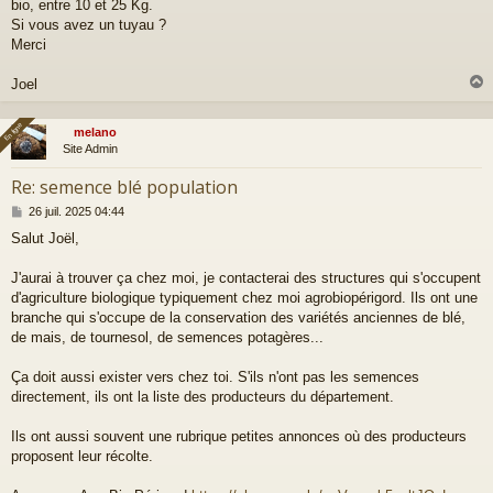
a
bio, entre 10 et 25 Kg.
g
Si vous avez un tuyau ?
e
Merci
Joel
En ligne
En ligne
melano
t
Site Admin
Re: semence blé population
M
26 juil. 2025 04:44
e
Salut Joël,
s
s
a
J'aurai à trouver ça chez moi, je contacterai des structures qui s'occupent
g
d'agriculture biologique typiquement chez moi agrobiopérigord. Ils ont une
e
branche qui s'occupe de la conservation des variétés anciennes de blé,
de mais, de tournesol, de semences potagères...
Ça doit aussi exister vers chez toi. S'ils n'ont pas les semences
directement, ils ont la liste des producteurs du département.
Ils ont aussi souvent une rubrique petites annonces où des producteurs
proposent leur récolte.