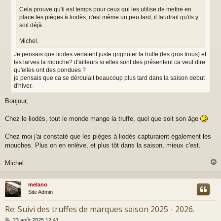
Cela prouve qu'il est temps pour ceux qui les utilise de mettre en
place les pièges à liodès, c'est même un peu tard, il faudrait qu'ils y
soit déjà.
Michel.
Je pensais que liodes venaient juste grignoter la truffe (les gros trous) et
les larves la mouche? d'ailleurs si elles sont des présentent ca veut dire
qu'elles ont des pondues ?
je pensais que ca se déroulait beaucoup plus tard dans la saison debut
d'hiver.
Bonjour,
Chez le liodès, tout le monde mange la truffe, quel que soit son âge
Chez moi j'ai constaté que les pièges à liodès capturaient également les
mouches. Plus on en enlève, et plus tôt dans la saison, mieux c'est.
Michel.
melano
t
Site Admin
Re: Suivi des truffes de marques saison 2025 - 2026.
M
23 août 2025 12:41