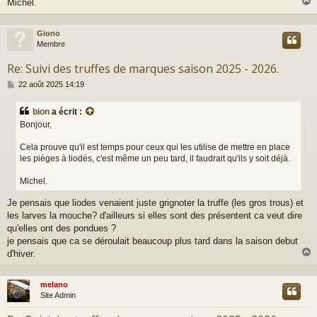
Michel.
Giono
t
Membre
Re: Suivi des truffes de marques saison 2025 - 2026.
M
22 août 2025 14:19
e
s
bion
a écrit :
s
Bonjour,
a
g
Cela prouve qu'il est temps pour ceux qui les utilise de mettre en place
e
les pièges à liodès, c'est même un peu tard, il faudrait qu'ils y soit déjà.
Michel.
Je pensais que liodes venaient juste grignoter la truffe (les gros trous) et
les larves la mouche? d'ailleurs si elles sont des présentent ca veut dire
qu'elles ont des pondues ?
je pensais que ca se déroulait beaucoup plus tard dans la saison debut
d'hiver.
melano
t
Site Admin