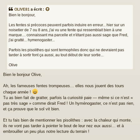
e
s
OLIVE81
a écrit :
s
Bien le bonjour,
a
g
Les fentes si précoces peuvent parfois induire en erreur... hier sur un
e
noisetier de 7 ou 8 ans, j'ai vu une fente qui ressemblait bien à une
marque.... connaissant ma parcelle et n'étant pas aussi sage que Fred,
j'ai gratté... hymenogaster...
Parfois les pisolithes qui sont termophiles donc qui ne devraient pas
tarder à sortir font ça aussi, au tout début de leur sortie...
Olive
Bien le bonjour Olive,
Ah, les fameuses fentes trompeuses… elles nous jouent des tours
chaque année !
Tu as bien fait de gratter, parfois la curiosité paie — même si ce n’est «
pas très sage » comme dirait Fred ! Un hyménogaster, ce n’est pas rien,
et ça prouve que le sol vit bien.
Et tu fais bien de mentionner les pisolithes : avec la chaleur qui monte,
ils ne vont pas tarder à pointer le bout de leur nez eux aussi… et à
embrouiller un peu plus notre lecture du terrain !