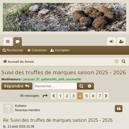
ac
or
on
ns
Rechercher
Connexion
Inscription
co
u
ne
cri
R
Accueil du forum
ur
m
xi
pti
e
Suivi des truffes de marques saison 2025 - 2026.
c
ci
s
on
on
Modérateurs :
jacques 37
,
galistruffe
,
phil
,
uncinat55
h
s
Rechercher
Recherche avancé
Répondre
e
r
Page
4
sur
7
1
2
3
5
6
7
Précédent
4
Suivant
96 messages
c
Kyliano
h
Nouveau membre
e
r
Re: Suivi des truffes de marques saison 2025 - 2026.
M
13 août 2025 21:08