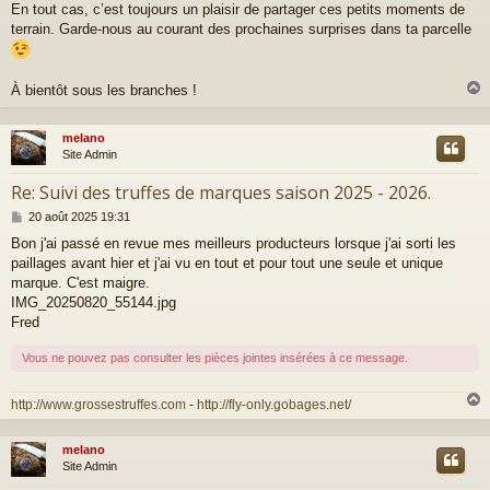
En tout cas, c’est toujours un plaisir de partager ces petits moments de
terrain. Garde-nous au courant des prochaines surprises dans ta parcelle
À bientôt sous les branches !
melano
t
Site Admin
Re: Suivi des truffes de marques saison 2025 - 2026.
M
20 août 2025 19:31
e
Bon j'ai passé en revue mes meilleurs producteurs lorsque j'ai sorti les
s
paillages avant hier et j'ai vu en tout et pour tout une seule et unique
s
a
marque. C'est maigre.
g
IMG_20250820_55144.jpg
e
Fred
Vous ne pouvez pas consulter les pièces jointes insérées à ce message.
http://www.grossestruffes.com
-
http://fly-only.gobages.net/
melano
t
Site Admin