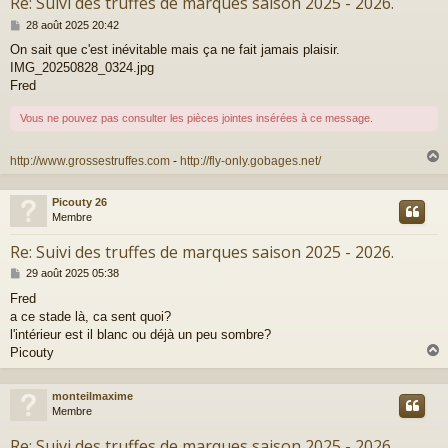
Re: Suivi des truffes de marques saison 2025 - 2026.
M
28 août 2025 20:42
e
On sait que c'est inévitable mais ça ne fait jamais plaisir.
s
IMG_20250828_0324.jpg
s
a
Fred
g
e
Vous ne pouvez pas consulter les pièces jointes insérées à ce message.
http://www.grossestruffes.com
-
http://fly-only.gobages.net/
Picouty 26
t
Membre
Re: Suivi des truffes de marques saison 2025 - 2026.
M
29 août 2025 05:38
e
Fred
s
a ce stade là, ca sent quoi?
s
a
l'intérieur est il blanc ou déjà un peu sombre?
g
Picouty
e
monteilmaxime
t
Membre
Re: Suivi des truffes de marques saison 2025 - 2026.