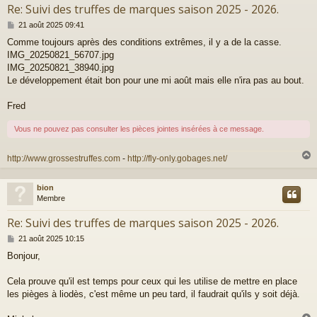
Re: Suivi des truffes de marques saison 2025 - 2026.
M
21 août 2025 09:41
e
Comme toujours après des conditions extrêmes, il y a de la casse.
s
IMG_20250821_56707.jpg
s
a
IMG_20250821_38940.jpg
g
Le développement était bon pour une mi août mais elle n'ira pas au bout.
e
Fred
Vous ne pouvez pas consulter les pièces jointes insérées à ce message.
http://www.grossestruffes.com
-
http://fly-only.gobages.net/
bion
t
Membre
Re: Suivi des truffes de marques saison 2025 - 2026.
M
21 août 2025 10:15
e
Bonjour,
s
s
a
Cela prouve qu'il est temps pour ceux qui les utilise de mettre en place
g
les pièges à liodès, c'est même un peu tard, il faudrait qu'ils y soit déjà.
e