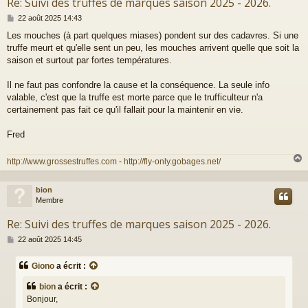
Re: Suivi des truffes de marques saison 2025 - 2026.
M
22 août 2025 14:43
e
Les mouches (à part quelques miases) pondent sur des cadavres. Si une
s
truffe meurt et qu'elle sent un peu, les mouches arrivent quelle que soit la
s
a
saison et surtout par fortes températures.
g
e
Il ne faut pas confondre la cause et la conséquence. La seule info
valable, c'est que la truffe est morte parce que le trufficulteur n'a
certainement pas fait ce qu'il fallait pour la maintenir en vie.
Fred
http://www.grossestruffes.com
-
http://fly-only.gobages.net/
bion
t
Membre
Re: Suivi des truffes de marques saison 2025 - 2026.
M
22 août 2025 14:45
e
s
Giono
a écrit :
s
a
bion
a écrit :
g
Bonjour,
e