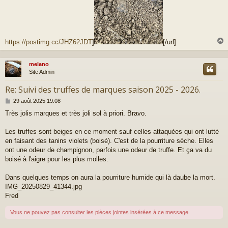
https://postimg.cc/JHZ62JDT
]
[/url]
melano
t
Site Admin
Re: Suivi des truffes de marques saison 2025 - 2026.
M
29 août 2025 19:08
e
Très jolis marques et très joli sol à priori. Bravo.
s
s
a
Les truffes sont beiges en ce moment sauf celles attaquées qui ont lutté
g
en faisant des tanins violets (boisé). C'est de la pourriture sèche. Elles
e
ont une odeur de champignon, parfois une odeur de truffe. Et ça va du
boisé à l'aigre pour les plus molles.
Dans quelques temps on aura la pourriture humide qui là daube la mort.
IMG_20250829_41344.jpg
Fred
Vous ne pouvez pas consulter les pièces jointes insérées à ce message.