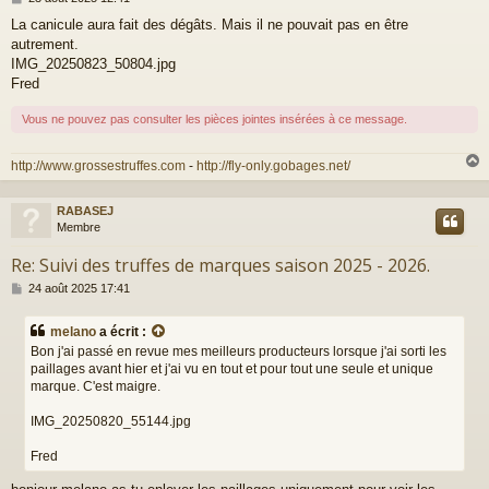
e
La canicule aura fait des dégâts. Mais il ne pouvait pas en être
s
autrement.
s
a
IMG_20250823_50804.jpg
g
Fred
e
Vous ne pouvez pas consulter les pièces jointes insérées à ce message.
http://www.grossestruffes.com
-
http://fly-only.gobages.net/
RABASEJ
t
Membre
Re: Suivi des truffes de marques saison 2025 - 2026.
M
24 août 2025 17:41
e
s
melano
a écrit :
s
Bon j'ai passé en revue mes meilleurs producteurs lorsque j'ai sorti les
a
paillages avant hier et j'ai vu en tout et pour tout une seule et unique
g
marque. C'est maigre.
e
IMG_20250820_55144.jpg
Fred