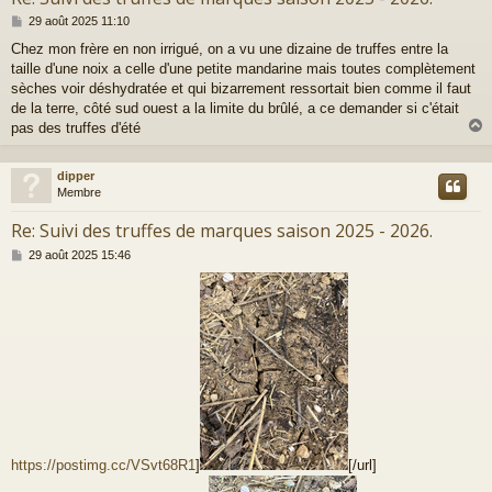
M
29 août 2025 11:10
e
Chez mon frère en non irrigué, on a vu une dizaine de truffes entre la
s
taille d'une noix a celle d'une petite mandarine mais toutes complètement
s
a
sèches voir déshydratée et qui bizarrement ressortait bien comme il faut
g
de la terre, côté sud ouest a la limite du brûlé, a ce demander si c'était
e
pas des truffes d'été
dipper
t
Membre
Re: Suivi des truffes de marques saison 2025 - 2026.
M
29 août 2025 15:46
e
s
s
a
g
e
https://postimg.cc/VSvt68R1
]
[/url]