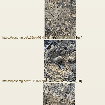
https://postimg.cc/w32shMGH
]
[/url]
https://postimg.cc/mtFBT6Mq
]
[/url]