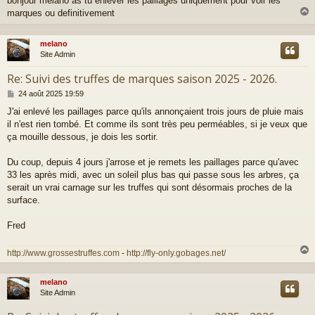
bonjour melano as tu enlever les paillages uniquement pour voir les
marques ou definitivement
melano
t
Site Admin
Re: Suivi des truffes de marques saison 2025 - 2026.
M
24 août 2025 19:59
e
J'ai enlevé les paillages parce qu'ils annonçaient trois jours de pluie mais
s
il n'est rien tombé. Et comme ils sont très peu perméables, si je veux que
s
a
ça mouille dessous, je dois les sortir.
g
e
Du coup, depuis 4 jours j'arrose et je remets les paillages parce qu'avec
33 les après midi, avec un soleil plus bas qui passe sous les arbres, ça
serait un vrai carnage sur les truffes qui sont désormais proches de la
surface.
Fred
http://www.grossestruffes.com
-
http://fly-only.gobages.net/
melano
t
Site Admin