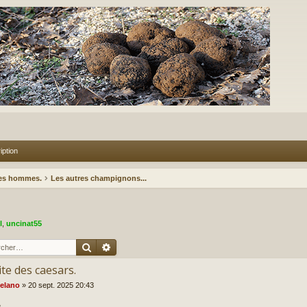
iption
des hommes.
Les autres champignons...
l
,
uncinat55
Rechercher
Recherche avancée
te des caesars.
elano
»
20 sept. 2025 20:43
,