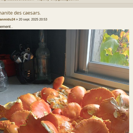
manite des caesars.
eanmidu24
»
20 sept. 2025 20:53
vement..