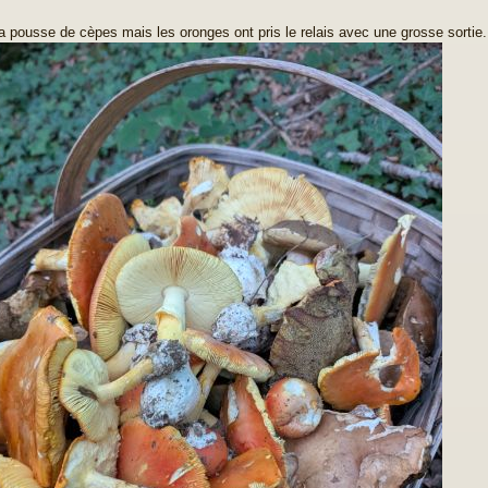
la pousse de cèpes mais les oronges ont pris le relais avec une grosse sortie.