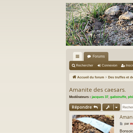
Forums
ac
Rechercher
Connexion
Inscr
co
Accueil du forum
Des truffes et 
ur
Amanite des caesars.
ci
Modérateurs :
jacques 37
,
galistruffe
,
phi
s
Répondre
Amani
M
par
m
e
Bonsoir
s