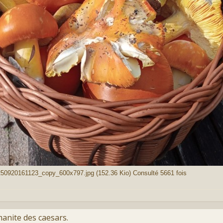
0920161123_copy_600x797.jpg (152.36 Kio) Consulté 5661 fois
manite des caesars.