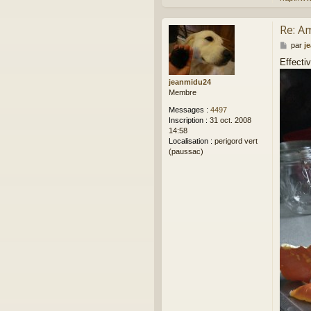
Re: A
M
par
j
e
Effecti
s
s
jeanmidu24
a
Membre
g
e
Messages :
4497
Inscription :
31 oct. 2008
14:58
Localisation :
perigord vert
(paussac)