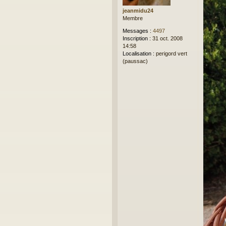
s
jeanmidu24
a
Membre
g
e
Messages :
4497
Inscription :
31 oct. 2008
14:58
Localisation :
perigord vert
(paussac)