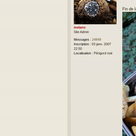
s
a
Fin de 
g
e
melano
Site Admin
Messages :
24849
Inscription :
03 janv. 2007
22:50
Localisation :
Périgord noir