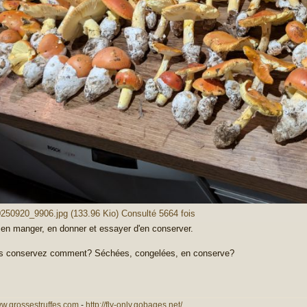
50920_9906.jpg (133.96 Kio) Consulté 5664 fois
 en manger, en donner et essayer d'en conserver.
es conservez comment? Séchées, congelées, en conserve?
ww.grossestruffes.com
-
http://fly-only.gobages.net/