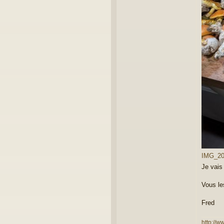
IMG_202
Je vais
Vous l
Fred
http://w