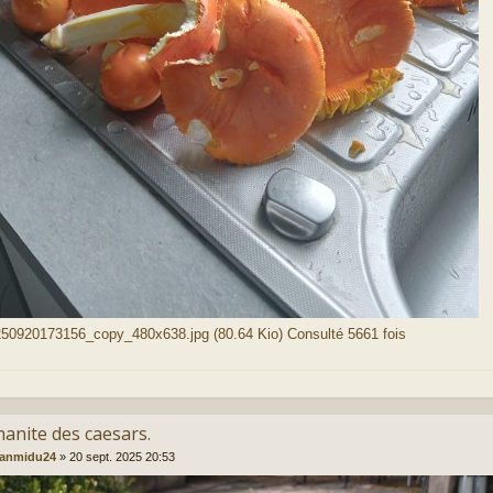
0920173156_copy_480x638.jpg (80.64 Kio) Consulté 5661 fois
manite des caesars.
eanmidu24
»
20 sept. 2025 20:53