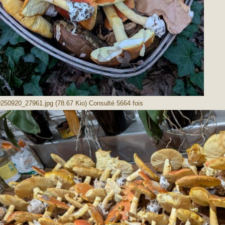
50920_27961.jpg (78.67 Kio) Consulté 5664 fois