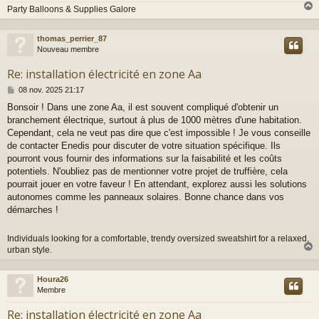
Party Balloons & Supplies Galore
thomas_perrier_87
t
Nouveau membre
Re: installation électricité en zone Aa
M
08 nov. 2025 21:17
e
Bonsoir ! Dans une zone Aa, il est souvent compliqué d'obtenir un
s
branchement électrique, surtout à plus de 1000 mètres d'une habitation.
s
a
Cependant, cela ne veut pas dire que c'est impossible ! Je vous conseille
g
de contacter Enedis pour discuter de votre situation spécifique. Ils
e
pourront vous fournir des informations sur la faisabilité et les coûts
potentiels. N'oubliez pas de mentionner votre projet de truffière, cela
pourrait jouer en votre faveur ! En attendant, explorez aussi les solutions
autonomes comme les panneaux solaires. Bonne chance dans vos
démarches !
Individuals looking for a comfortable, trendy oversized sweatshirt for a relaxed,
urban style.
Houra26
t
Membre
Re: installation électricité en zone Aa