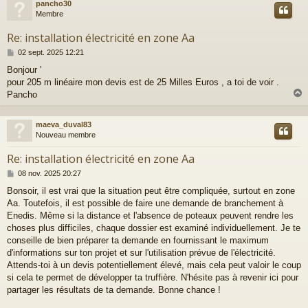
pancho30
t
Membre
Re: installation électricité en zone Aa
M
02 sept. 2025 12:21
e
Bonjour '
s
pour 205 m linéaire mon devis est de 25 Milles Euros , a toi de voir .
s
a
Pancho
g
e
maeva_duval83
t
Nouveau membre
Re: installation électricité en zone Aa
M
08 nov. 2025 20:27
e
Bonsoir, il est vrai que la situation peut être compliquée, surtout en zone
s
Aa. Toutefois, il est possible de faire une demande de branchement à
s
a
Enedis. Même si la distance et l'absence de poteaux peuvent rendre les
g
choses plus difficiles, chaque dossier est examiné individuellement. Je te
e
conseille de bien préparer ta demande en fournissant le maximum
d'informations sur ton projet et sur l'utilisation prévue de l'électricité.
Attends-toi à un devis potentiellement élevé, mais cela peut valoir le coup
si cela te permet de développer ta truffière. N'hésite pas à revenir ici pour
partager les résultats de ta demande. Bonne chance !