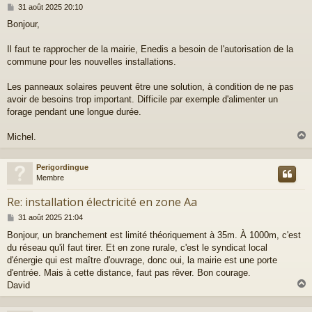
M
31 août 2025 20:10
e
Bonjour,
s
s
a
Il faut te rapprocher de la mairie, Enedis a besoin de l'autorisation de la
g
commune pour les nouvelles installations.
e
Les panneaux solaires peuvent être une solution, à condition de ne pas
avoir de besoins trop important. Difficile par exemple d'alimenter un
forage pendant une longue durée.
Michel.
Perigordingue
t
Membre
Re: installation électricité en zone Aa
M
31 août 2025 21:04
e
Bonjour, un branchement est limité théoriquement à 35m. À 1000m, c'est
s
du réseau qu'il faut tirer. Et en zone rurale, c'est le syndicat local
s
a
d'énergie qui est maître d'ouvrage, donc oui, la mairie est une porte
g
d'entrée. Mais à cette distance, faut pas rêver. Bon courage.
e
David