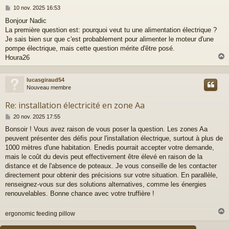
M
10 nov. 2025 16:53
e
Bonjour Nadic
s
La première question est: pourquoi veut tu une alimentation électrique ?
s
a
Je sais bien sur que c'est probablement pour alimenter le moteur d'une
g
pompe électrique, mais cette question mérite d'être posé.
e
Houra26
lucasgiraud54
t
Nouveau membre
Re: installation électricité en zone Aa
M
20 nov. 2025 17:55
e
Bonsoir ! Vous avez raison de vous poser la question. Les zones Aa
s
peuvent présenter des défis pour l'installation électrique, surtout à plus de
s
a
1000 mètres d'une habitation. Enedis pourrait accepter votre demande,
g
mais le coût du devis peut effectivement être élevé en raison de la
e
distance et de l'absence de poteaux. Je vous conseille de les contacter
directement pour obtenir des précisions sur votre situation. En parallèle,
renseignez-vous sur des solutions alternatives, comme les énergies
renouvelables. Bonne chance avec votre truffière !
ergonomic feeding pillow