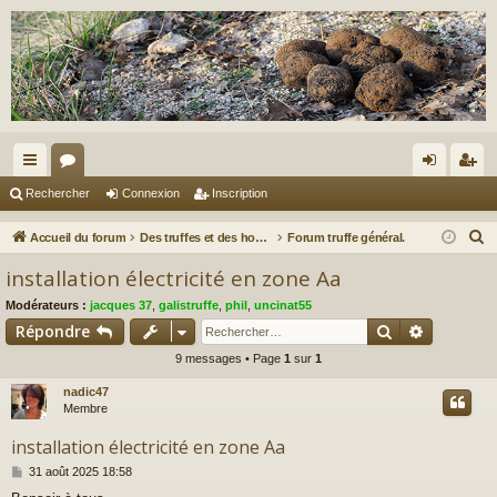
ac
or
on
ns
Rechercher
Connexion
Inscription
co
u
ne
cri
R
Accueil du forum
Des truffes et des hommes.
Forum truffe général.
ur
m
xi
pti
e
installation électricité en zone Aa
c
ci
s
on
on
Modérateurs :
jacques 37
,
galistruffe
,
phil
,
uncinat55
h
s
Rechercher
Recherch
Répondre
e
9 messages • Page
1
sur
1
r
c
nadic47
h
Membre
e
installation électricité en zone Aa
r
M
31 août 2025 18:58
e