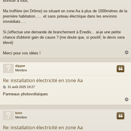
Bonsoir à tous,
s
s
a
Ma truffière (en Drôme) se situant en zone Aa à plus de 1000mètres de la
g
première habitation...... et sans poteau électrique dans les environs
e
immédiats.....
Si j'effectue une demande de branchement à Enedis... ai-je une petite
chance d'obtenir gain de cause ? (me doute que, si positif, le devis sera
élevé)
Merci pour vos idées !
dipper
t
Membre
Re: installation électricité en zone Aa
M
31 août 2025 19:27
e
Panneaux photovoltaïques
s
s
a
g
e
bion
t
Membre
Re: installation électricité en zone Aa