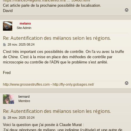
https://france3-regions.franceinfo.fr/a ... 53408.html
s
a
Cet article parle de la prochaine possibilité de localisation.
g
David
e
melano
t
Site Admin
Re: Autentification des mélanos selon les régions.
M
28 nov. 2025 08:24
e
C'est très important ces possibilités de contrôle. On l'a vu avec la truffe
s
de Chine. C'est à la mise en place des méthodes de contrôle par
s
a
microscopie ou contrôle de l'ADN que le problème s'est arrêté.
g
e
Fred
http://www.grossestruffes.com
-
http://fly-only.gobages.net/
bernard
t
Membre
Re: Autentification des mélanos selon les régions.
M
28 nov. 2025 10:24
e
Voici la question que j'ai posée à Claude Murat :
s
J'ai deux génotypes de mélano, une indigène (cultivée) et une autre de
s