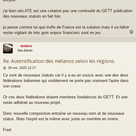
j'ai bien relu ATE est une création pas une continuité du GETT publication
des nouveaux statuts en fait fois
je pense comme toi que truffe de France est la solution mais il va falloir
rester vigilant de très gros enjeux financiers sont en jeu
melano
t
Site Admin
Re: Autentification des mélanos selon les régions.
M
28 nov. 2025 12:17
e
Ce sont de nouveaux statuts car il y a eu un soucis avec une des deux
s
fédérations italiennes qui visiblement ne porte pas vraiment l'autre dans
s
a
son coeur.
g
e
Or ces deux fédérations étaient membres fondatrices du GETT. Et une
seule adhérait au nouveau projet.
Donc nouvelle composition entraîne un nouveau nom et de nouveaux
status. Mais l'esprit est le même avec juste un membre en moins.
Fred