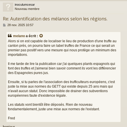
inoculumcesar
t
Nouveau membre
Re: Autentification des mélanos selon les régions.
M
28 nov. 2025 10:57
e
s
melano
a écrit :
s
Alors si on est capable de localiser le lieu de production d'une truffe au
a
canton près, on pourra faire un label truffes de France ce qui serait un
g
premier pas positif vers une mesure qui nous protège un minimum des
e
importations.
Il me tarde de lire la publication car j'ai quelques plants espagnols qui
font des truffes et j'aimerai bien savoir comment ils vont les différencier
des Espagnoles pures jus.
Ensuite, si tu parles de l'association des trufficulteurs européens, c'est
juste la mise aux normes du GETT qui existe depuis 25 ans mais qui
n'avait aucun statut. Donc impossible de drainer des subventions
européennes faute d'existence légale.
Les statuts vont bientôt être déposés. Rien de nouveau
fondamentalement, juste une mise aux normes de l'existant.
Fred
bonjour