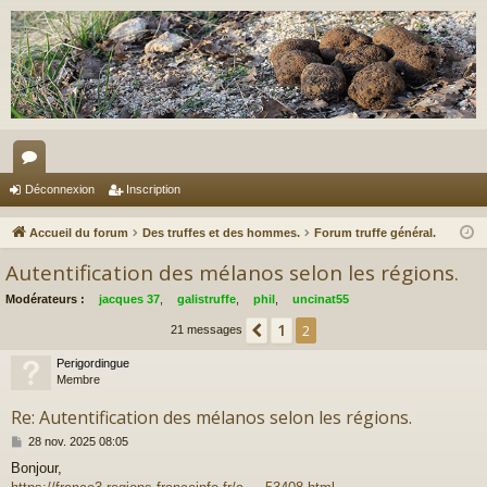
or
Déconnexion
Inscription
u
Accueil du forum
Des truffes et des hommes.
Forum truffe général.
m
Autentification des mélanos selon les régions.
s
Modérateurs :
jacques 37
,
galistruffe
,
phil
,
uncinat55
1
Précédent
2
21 messages
Perigordingue
Membre
Re: Autentification des mélanos selon les régions.
M
28 nov. 2025 08:05
e
Bonjour,
s