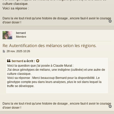
a
culture classique.
g
Voici sa réponse :
e
Dans la vie tout n'est qu'une histoire de dosage , encore faut-il avoir le courage
d'oser doser !
bernard
t
Membre
Re: Autentification des mélanos selon les régions.
M
28 nov. 2025 10:26
e
s
bernard
a écrit :
s
Voici la question que j'ai posée à Claude Murat :
a
J'ai deux génotypes de mélano, une indigène (cultivée) et une autre de
g
culture classique.
e
Voici sa réponse : Merci beaucoup Bernard pour la disponibilité. Le
génotype compte peu dans leurs analyses, plus le sol dans lequel la
truffe se développe.
Dans la vie tout n'est qu'une histoire de dosage , encore faut-il avoir le courage
d'oser doser !