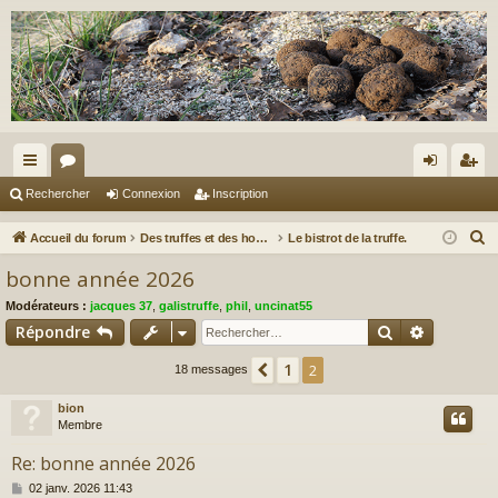
ac
or
on
ns
Rechercher
Connexion
Inscription
co
u
ne
cri
R
Accueil du forum
Des truffes et des hommes.
Le bistrot de la truffe.
ur
m
xi
pti
e
bonne année 2026
c
ci
s
on
on
Modérateurs :
jacques 37
,
galistruffe
,
phil
,
uncinat55
h
s
Rechercher
Recherch
Répondre
e
r
1
Précédent
2
18 messages
c
bion
h
Membre
e
r
Re: bonne année 2026
M
02 janv. 2026 11:43