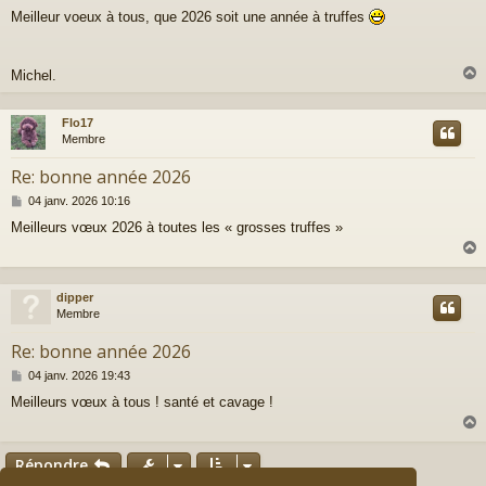
e
Meilleur voeux à tous, que 2026 soit une année à truffes
s
s
a
g
Michel.
e
Flo17
t
Membre
Re: bonne année 2026
M
04 janv. 2026 10:16
e
Meilleurs vœux 2026 à toutes les « grosses truffes »
s
s
a
g
e
dipper
t
Membre
Re: bonne année 2026
M
04 janv. 2026 19:43
e
Meilleurs vœux à tous ! santé et cavage !
s
s
a
g
Répondre
e
t