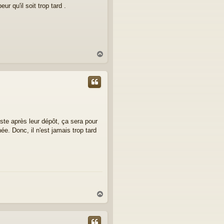
r qu'il soit trop tard .
H
a
u
t
ste après leur dépôt, ça sera pour
e. Donc, il n'est jamais trop tard
H
a
u
t