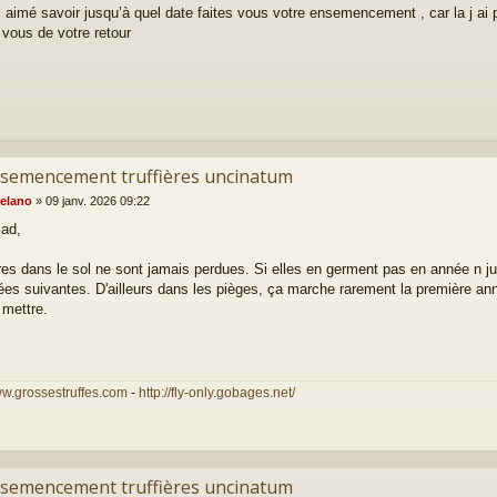
 aimé savoir jusqu’à quel date faites vous votre ensemencement , car la j ai peu
 vous de votre retour
nsemencement truffières uncinatum
elano
»
09 janv. 2026 09:22
lad,
res dans le sol ne sont jamais perdues. Si elles en germent pas en année n ju
ées suivantes. D'ailleurs dans les pièges, ça marche rarement la première anné
 mettre.
ww.grossestruffes.com
-
http://fly-only.gobages.net/
nsemencement truffières uncinatum