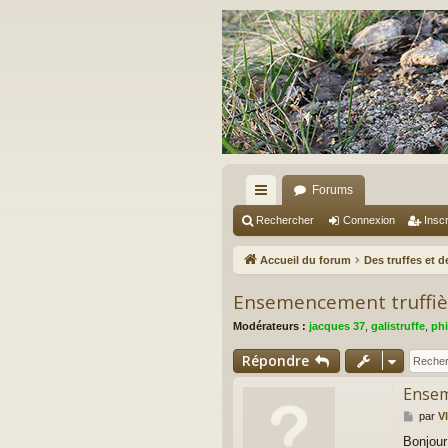
Forums
ac
Rechercher
Connexion
Inscr
co
Accueil du forum
Des truffes et 
ur
Ensemencement truffiè
ci
Modérateurs :
jacques 37
,
galistruffe
,
phi
s
Répondre
Ensem
M
par
V
e
Bonjour
s