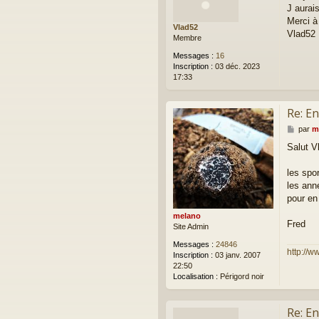
J aurais
s
a
Merci à
Vlad52
g
Vlad52
Membre
e
Messages :
16
Inscription :
03 déc. 2023
17:33
Re: E
M
par
m
e
Salut V
s
s
a
les spo
g
les ann
e
pour en
melano
Fred
Site Admin
Messages :
24846
http://w
Inscription :
03 janv. 2007
22:50
Localisation :
Périgord noir
Re: E