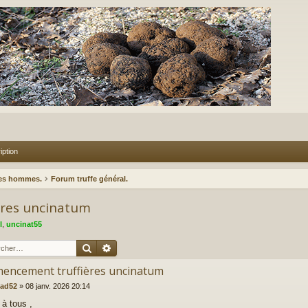
iption
des hommes.
Forum truffe général.
res uncinatum
l
,
uncinat55
Rechercher
Recherche avancée
encement truffières uncinatum
lad52
»
08 janv. 2026 20:14
 à tous ,