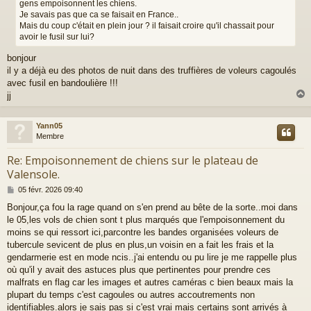
gens empoisonnent les chiens.
g
Je savais pas que ca se faisait en France..
e
Mais du coup c'était en plein jour ? il faisait croire qu'il chassait pour
avoir le fusil sur lui?
bonjour
il y a déjà eu des photos de nuit dans des truffières de voleurs cagoulés
avec fusil en bandoulière !!!
jj
Yann05
t
Membre
Re: Empoisonnement de chiens sur le plateau de
Valensole.
M
05 févr. 2026 09:40
e
Bonjour,ça fou la rage quand on s'en prend au bête de la sorte..moi dans
s
le 05,les vols de chien sont t plus marqués que l'empoisonnement du
s
a
moins se qui ressort ici,parcontre les bandes organisées voleurs de
g
tubercule sevicent de plus en plus,un voisin en a fait les frais et la
e
gendarmerie est en mode ncis..j'ai entendu ou pu lire je me rappelle plus
où qu'il y avait des astuces plus que pertinentes pour prendre ces
malfrats en flag car les images et autres caméras c bien beaux mais la
plupart du temps c'est cagoules ou autres accoutrements non
identifiables.alors je sais pas si c'est vrai mais certains sont arrivés à