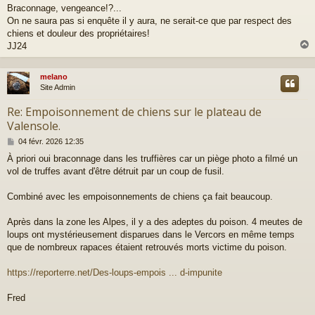
a
Braconnage, vengeance!?...
g
On ne saura pas si enquête il y aura, ne serait-ce que par respect des
e
chiens et douleur des propriétaires!
JJ24
melano
t
Site Admin
Re: Empoisonnement de chiens sur le plateau de
Valensole.
M
04 févr. 2026 12:35
e
À priori oui braconnage dans les truffières car un piège photo a filmé un
s
vol de truffes avant d'être détruit par un coup de fusil.
s
a
g
Combiné avec les empoisonnements de chiens ça fait beaucoup.
e
Après dans la zone les Alpes, il y a des adeptes du poison. 4 meutes de
loups ont mystérieusement disparues dans le Vercors en même temps
que de nombreux rapaces étaient retrouvés morts victime du poison.
https://reporterre.net/Des-loups-empois ... d-impunite
Fred