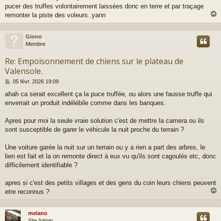
pucer des truffes volontairement laissées donc en terre et par traçage
remonter la piste des voleurs..yann
Giono
t
Membre
Re: Empoisonnement de chiens sur le plateau de
Valensole.
M
05 févr. 2026 19:09
e
ahah ca serait excellent ça la puce truffée, ou alors une fausse truffe qui
s
enverrait un produit indélébile comme dans les banques.
s
a
g
Apres pour moi la seule vraie solution c'est de mettre la camera ou ils
e
sont susceptible de garer le véhicule la nuit proche du terrain ?
Une voiture garée la nuit sur un terrain ou y a rien a part des arbres, le
lien est fait et la on remonte direct à eux vu qu'ils sont cagoulés etc, donc
difficilement identifiable ?
apres si c'est des petits villages et des gens du coin leurs chiens peuvent
etre reconnus ?
melano
t
Site Admin