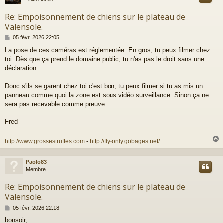
Re: Empoisonnement de chiens sur le plateau de
Valensole.
M
05 févr. 2026 22:05
e
La pose de ces caméras est réglementée. En gros, tu peux filmer chez
s
toi. Dès que ça prend le domaine public, tu n'as pas le droit sans une
s
a
déclaration.
g
e
Donc s'ils se garent chez toi c'est bon, tu peux filmer si tu as mis un
panneau comme quoi la zone est sous vidéo surveillance. Sinon ça ne
sera pas recevable comme preuve.
Fred
http://www.grossestruffes.com
-
http://fly-only.gobages.net/
Paolo83
t
Membre
Re: Empoisonnement de chiens sur le plateau de
Valensole.
M
05 févr. 2026 22:18
e
bonsoir,
s