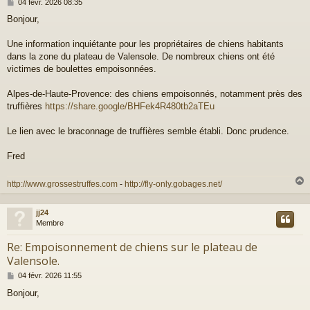
M
04 févr. 2026 08:35
e
Bonjour,
s
s
a
Une information inquiétante pour les propriétaires de chiens habitants
g
dans la zone du plateau de Valensole. De nombreux chiens ont été
e
victimes de boulettes empoisonnées.
Alpes-de-Haute-Provence: des chiens empoisonnés, notamment près des
truffières
https://share.google/BHFek4R480tb2aTEu
Le lien avec le braconnage de truffières semble établi. Donc prudence.
Fred
http://www.grossestruffes.com
-
http://fly-only.gobages.net/
jj24
t
Membre
Re: Empoisonnement de chiens sur le plateau de
Valensole.
M
04 févr. 2026 11:55
e
Bonjour,
s
s