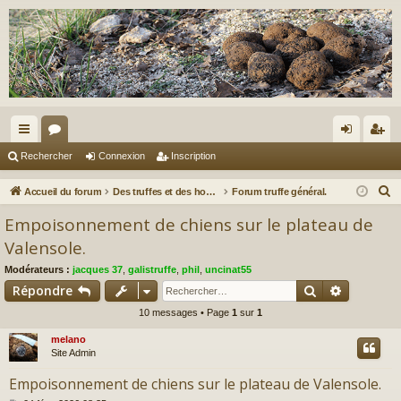
ac
or
on
ns
Rechercher
Connexion
Inscription
co
u
ne
cri
R
Accueil du forum
Des truffes et des hommes.
Forum truffe général.
ur
m
xi
pti
e
Empoisonnement de chiens sur le plateau de
c
ci
s
on
on
Valensole.
h
s
Modérateurs :
jacques 37
,
galistruffe
,
phil
,
uncinat55
e
Rechercher
Recherch
Répondre
r
c
10 messages • Page
1
sur
1
h
melano
e
Site Admin
r
Empoisonnement de chiens sur le plateau de Valensole.