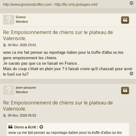
http://www.grossestruffes.com
-
http://fly-only.gobages.net/
Giono
t
Membre
Re: Empoisonnement de chiens sur le plateau de
Valensole.
M
04 févr. 2026 23:01
e
wow ca me fait penser au reportage italien pour la truffe d'alba ou les
s
gens empoisonnent les chiens.
s
a
Je savais pas que ca se faisait en France..
g
Mais du coup c'était en plein jour ? il faisait croire qu'il chassait pour avoir
e
le fusil sur lui?
jean-jacques
t
Membre
Re: Empoisonnement de chiens sur le plateau de
Valensole.
M
05 févr. 2026 05:52
e
s
Giono
a écrit :
s
wow ca me fait penser au reportage italien pour la truffe d'alba ou les
a