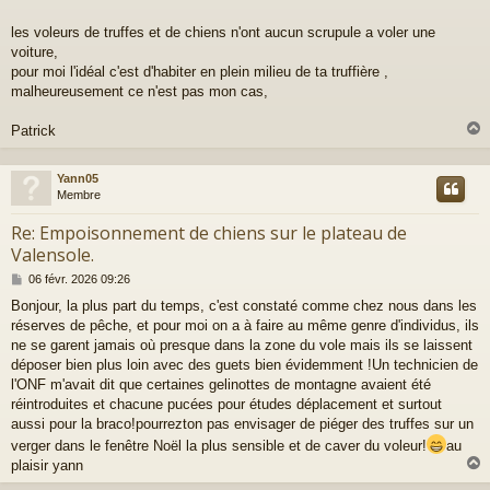
s
a
les voleurs de truffes et de chiens n'ont aucun scrupule a voler une
g
voiture,
e
pour moi l'idéal c'est d'habiter en plein milieu de ta truffière ,
malheureusement ce n'est pas mon cas,
Patrick
Yann05
t
Membre
Re: Empoisonnement de chiens sur le plateau de
Valensole.
M
06 févr. 2026 09:26
e
Bonjour, la plus part du temps, c'est constaté comme chez nous dans les
s
réserves de pêche, et pour moi on a à faire au même genre d'individus, ils
s
a
ne se garent jamais où presque dans la zone du vole mais ils se laissent
g
déposer bien plus loin avec des guets bien évidemment !Un technicien de
e
l'ONF m'avait dit que certaines gelinottes de montagne avaient été
réintroduites et chacune pucées pour études déplacement et surtout
aussi pour la braco!pourrezton pas envisager de piéger des truffes sur un
verger dans le fenêtre Noël la plus sensible et de caver du voleur!
au
plaisir yann