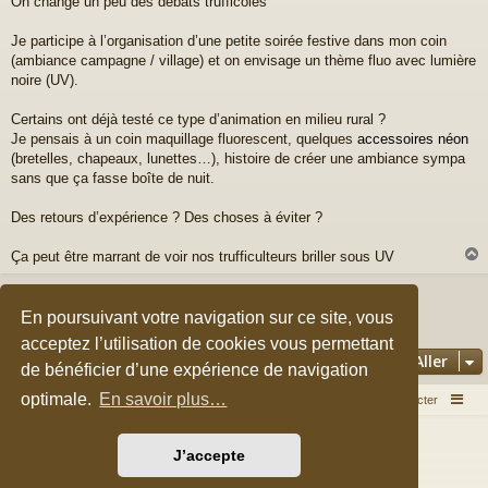
On change un peu des débats trufficoles
s
s
a
Je participe à l’organisation d’une petite soirée festive dans mon coin
g
(ambiance campagne / village) et on envisage un thème fluo avec lumière
e
noire (UV).
Certains ont déjà testé ce type d’animation en milieu rural ?
Je pensais à un coin maquillage fluorescent, quelques
accessoires néon
(bretelles, chapeaux, lunettes…), histoire de créer une ambiance sympa
sans que ça fasse boîte de nuit.
Des retours d’expérience ? Des choses à éviter ?
Ça peut être marrant de voir nos trufficulteurs briller sous UV
Répondre
t
En poursuivant votre navigation sur ce site, vous
1 message • Page
1
sur
1
acceptez l’utilisation de cookies vous permettant
Aller
de bénéficier d’une expérience de navigation
optimale.
En savoir plus…
Accueil du forum
Nous contacter
Développé par
phpBB
® Forum Software © phpBB Limited
J’accepte
Style par
Arty
&
halilesen
Traduction française officielle
©
Qiaeru