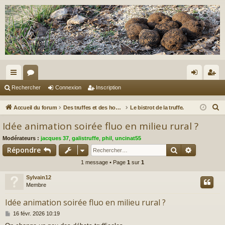
ac
or
on
ns
Rechercher
Connexion
Inscription
co
u
ne
cri
R
Accueil du forum
Des truffes et des hommes.
Le bistrot de la truffe.
ur
m
xi
pti
e
Idée animation soirée fluo en milieu rural ?
c
ci
s
on
on
Modérateurs :
jacques 37
,
galistruffe
,
phil
,
uncinat55
h
s
Rechercher
Recherch
Répondre
e
1 message • Page
1
sur
1
r
c
Sylvain12
h
Membre
e
Idée animation soirée fluo en milieu rural ?
r
M
16 févr. 2026 10:19
e