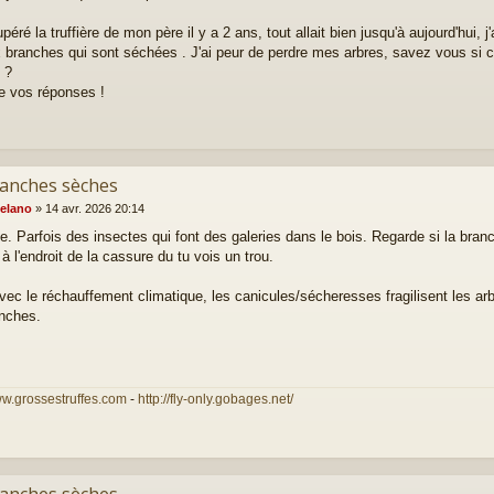
upéré la truffière de mon père il y a 2 ans, tout allait bien jusqu'à aujourd'hui, 
 branches qui sont séchées . J'ai peur de perdre mes arbres, savez vous si ce
 ?
e vos réponses !
ranches sèches
elano
»
14 avr. 2026 20:14
ve. Parfois des insectes qui font des galeries dans le bois. Regarde si la bran
à l'endroit de la cassure du tu vois un trou.
vec le réchauffement climatique, les canicules/sécheresses fragilisent les arb
nches.
ww.grossestruffes.com
-
http://fly-only.gobages.net/
ranches sèches