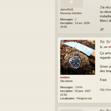
s
a
J'ai réc
Jptruffe11
g
ou deux
Nouveau membre
e
maladie
Messages :
2
Merci d
Inscription :
14 avr. 2026
19:56
JP.
Re: B
M
par
m
e
Ça arri
s
regarde 
s
a
g
Sinon a
e
des bra
melano
Fred
Site Admin
Messages :
24846
http://w
Inscription :
03 janv. 2007
22:50
Localisation :
Périgord noir
Re: B