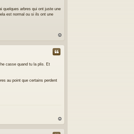
j'ai quelques arbres qui ont juste une
la est normal ou si ils ont une
H
a
u
t
che casse quand tu la plis. Et
res au point que certains perdent
H
a
u
t