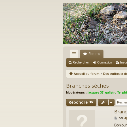
Forums
ac
Rechercher
Connexion
Inscr
co
Accueil du forum
Des truffes et 
ur
Branches sèches
ci
Modérateurs :
jacques 37
,
galistruffe
,
phi
s
Répondre
Branc
M
par
J
e
Bonjour,
s