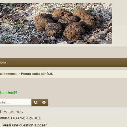
iption
des hommes.
Forum truffe général.
l
,
uncinat55
Rechercher
Recherche avancée
hes sèches
ptruffe11
»
14 avr. 2026 20:00
 j'aurai une question à poser .