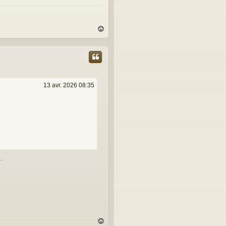
H
a
u
t
13 avr. 2026 08:35
.
H