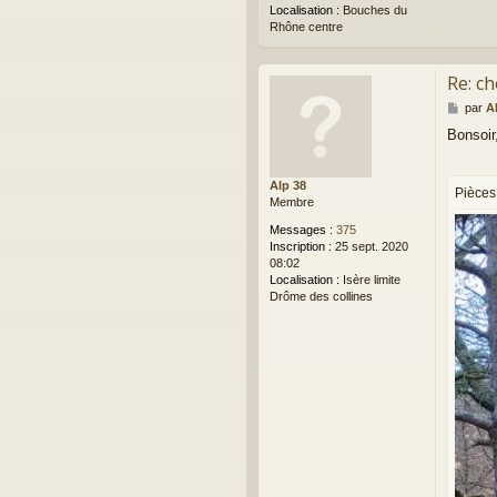
Localisation :
Bouches du
Rhône centre
Re: ch
M
par
A
e
Bonsoir
s
s
a
Alp 38
g
Pièces 
Membre
e
Messages :
375
Inscription :
25 sept. 2020
08:02
Localisation :
Isère limite
Drôme des collines