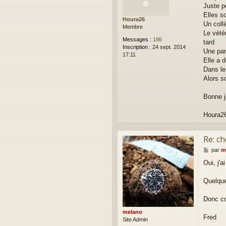
Juste p
s
a
Elles s
Houra26
g
Un collè
Membre
e
Le vété
Messages :
186
tard
Inscription :
24 sept. 2014
Une par
17:11
Elle a d
Dans le
Alors so
Bonne j
Houra2
Re: ch
M
par
m
e
Oui, j'
s
s
a
Quelque
g
e
Donc co
melano
Fred
Site Admin