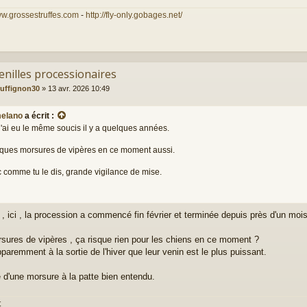
ww.grossestruffes.com
-
http://fly-only.gobages.net/
enilles processionaires
ruffignon30
»
13 avr. 2026 10:49
elano
a écrit :
j'ai eu le même soucis il y a quelques années.
ques morsures de vipères en ce moment aussi.
 comme tu le dis, grande vigilance de mise.
 , ici , la procession a commencé fin février et terminée depuis près d'un mois
sures de vipères , ça risque rien pour les chiens en ce moment ?
pparemment à la sortie de l'hiver que leur venin est le plus puissant.
e d'une morsure à la patte bien entendu.
t