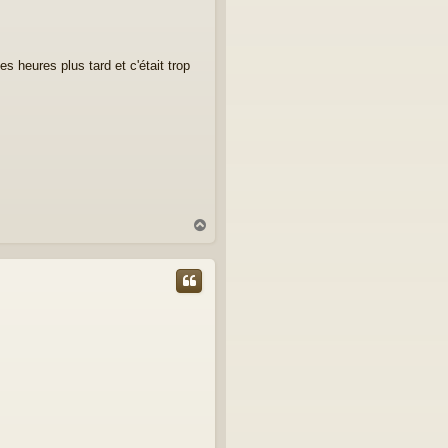
s heures plus tard et c'était trop
H
a
u
t