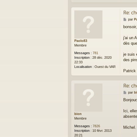
Re: ch
M
par
P
e
bonsoir,
s
s
a
j'ai un
Paolo83
g
dès que 
Membre
e
Messages :
781
je suis 
Inscription :
28 déc. 2020
des pin
22:33
Localisation :
Ouest du VAR
Patrick
Re: ch
M
par
b
e
Bonjour
s
s
a
Ici, ell
bion
g
absente
Membre
e
Messages :
7826
Michel.
Inscription :
10 févr. 2013
20:21