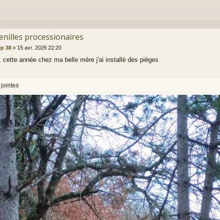
enilles processionaires
lp 38
»
15 avr. 2026 22:20
, cette année chez ma belle mère j'ai installé des pièges
jointes