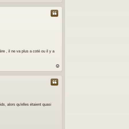
a
u
t
ière , il ne va plus a coté ou il y a
H
a
u
t
ids, alors qu'elles étaient quasi