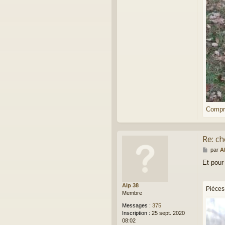
Compr
Re: ch
M
par
A
e
Et pour
s
s
a
Alp 38
g
Pièces 
Membre
e
Messages :
375
Inscription :
25 sept. 2020
08:02