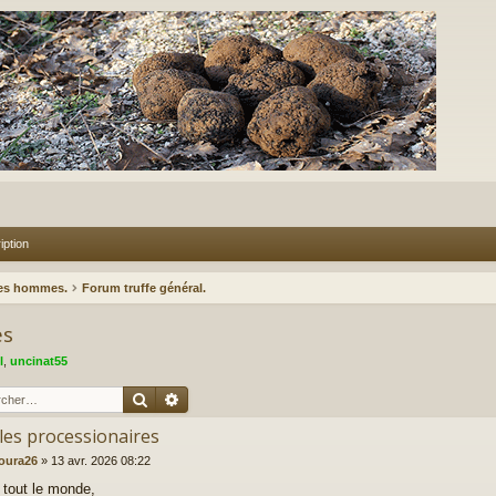
iption
des hommes.
Forum truffe général.
es
l
,
uncinat55
Rechercher
Recherche avancée
lles processionaires
oura26
»
13 avr. 2026 08:22
 tout le monde,