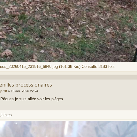
ess_20260415_231916_6940.jpg (161.38 Kio) Consulté 3183 fois
enilles processionaires
lp 38
»
15 avr. 2026 22:24
 Pâques je suis allée voir les pièges
jointes