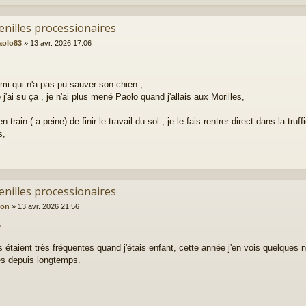
enilles processionaires
aolo83
»
13 avr. 2026 17:06
 Ami qui n'a pas pu sauver son chien ,
j'ai su ça , je n'ai plus mené Paolo quand j'allais aux Morilles,
en train ( a peine) de finir le travail du sol , je le fais rentrer direct dans la truff
s,
enilles processionaires
ion
»
13 avr. 2026 21:56
,
es étaient très fréquentes quand j'étais enfant, cette année j'en vois quelques n
s depuis longtemps.