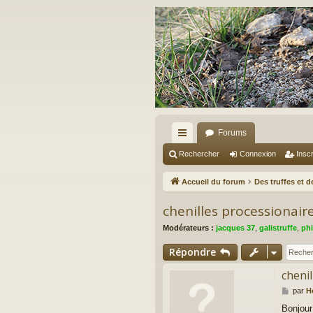
Forums
ac
Rechercher
Connexion
Inscr
co
Accueil du forum
Des truffes et 
ur
chenilles processionair
ci
Modérateurs :
jacques 37
,
galistruffe
,
phi
s
Répondre
cheni
M
par
H
e
Bonjour
s