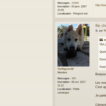
Messages :
24846
http://w
Inscription :
03 janv. 2007
22:50
Localisation :
Périgord noir
Re: ch
M
par
T
e
s
m
s
Oui, 
a
g
Quel
e
Donc
Fred
Truffignon30
Membre
Bonjour
Messages :
980
Inscription :
06 oct. 2017
Les mor
11:12
C'est a
Localisation :
Petite
camargue
Je parl
Clémen