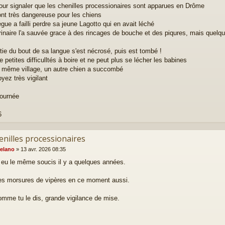
our signaler que les chenilles processionaires sont apparues en Drôme
ont très dangereuse pour les chiens
gue a failli perdre sa jeune Lagotto qui en avait léché
rinaire l'a sauvée grace à des rincages de bouche et des piqures, mais quelque
tie du bout de sa langue s'est nécrosé, puis est tombé !
e petites difficulltés à boire et ne peut plus se lécher les babines
 même village, un autre chien a succombé
yez très vigilant
ournée
6
enilles processionaires
elano
»
13 avr. 2026 08:35
ai eu le même soucis il y a quelques années.
s morsures de vipères en ce moment aussi.
mme tu le dis, grande vigilance de mise.