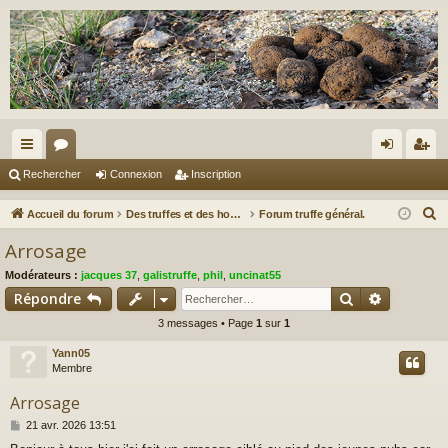
ac
or
on
ns
Rechercher
Connexion
Inscription
co
u
ne
cri
R
Accueil du forum
Des truffes et des hommes.
Forum truffe général.
ur
m
xi
pti
e
Arrosage
c
ci
s
on
on
Modérateurs :
jacques 37
,
galistruffe
,
phil
,
uncinat55
h
s
Rechercher
Recherch
Répondre
e
3 messages • Page
1
sur
1
r
c
Yann05
h
Membre
e
Arrosage
r
M
21 avr. 2026 13:51
e