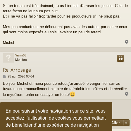
Si ton terrain est très drainant, tu as bien fait d'arroser les jeunes. Cela de
toute façon ne leur aura pas nuit.
Et il ne va pas falloir trop tarder pour les producteurs s'il ne pleut pas.
Mes pub producteurs ne débourrent pas avant les autres, par contre ceux
qui sont moins exposés au soleil avaient un peu de retard.
Michel
Yann05
t
Membre
Re: Arrosage
M
25 avr. 2026 08:04
e
Bonjour Michel et merci pour ce retour,j'ai arrosé le verger hier soir au
s
tuyau souple manuellement histoire de rafraîchir les brûlers et de réveiller
s
a
le mycélium..enfin on essaye, on tente!
g
e
Répondre
t
En poursuivant votre navigation sur ce site, vous
3 messages • Page
1
sur
1
acceptez l’utilisation de cookies vous permettant
Aller
de bénéficier d’une expérience de navigation