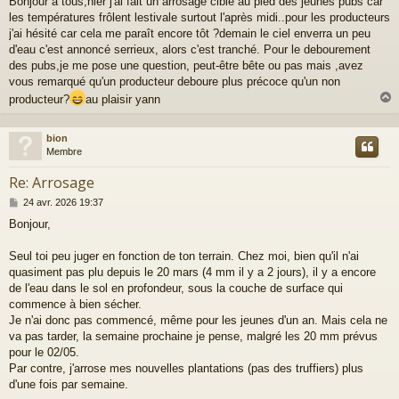
Bonjour à tous,hier j'ai fait un arrosage ciblé au pied des jeunes pubs car
s
les températures frôlent lestivale surtout l'après midi..pour les producteurs
s
a
j'ai hésité car cela me paraît encore tôt ?demain le ciel enverra un peu
g
d'eau c'est annoncé serrieux, alors c'est tranché. Pour le debourement
e
des pubs,je me pose une question, peut-être bête ou pas mais ,avez
vous remarqué qu'un producteur deboure plus précoce qu'un non
producteur?
au plaisir yann
bion
t
Membre
Re: Arrosage
M
24 avr. 2026 19:37
e
Bonjour,
s
s
a
Seul toi peu juger en fonction de ton terrain. Chez moi, bien qu'il n'ai
g
quasiment pas plu depuis le 20 mars (4 mm il y a 2 jours), il y a encore
e
de l'eau dans le sol en profondeur, sous la couche de surface qui
commence à bien sécher.
Je n'ai donc pas commencé, même pour les jeunes d'un an. Mais cela ne
va pas tarder, la semaine prochaine je pense, malgré les 20 mm prévus
pour le 02/05.
Par contre, j'arrose mes nouvelles plantations (pas des truffiers) plus
d'une fois par semaine.