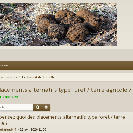
iption
des hommes.
Le bistrot de la truffe.
acements alternatifs type forêt / terre agricole ?
l
,
uncinat55
Rechercher
Recherche avancée
pensez quoi des placements alternatifs type forêt / terre
le ?
radarius944
»
27 avr. 2026 11:30