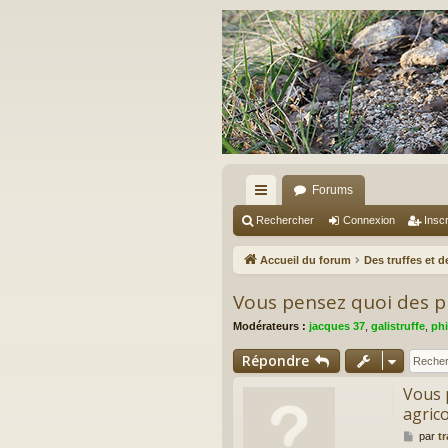
Forums
ac
Rechercher
Connexion
Inscr
co
Accueil du forum
Des truffes et 
ur
Vous pensez quoi des pl
ci
Modérateurs :
jacques 37
,
galistruffe
,
phi
s
Répondre
Vous 
agrico
M
par
t