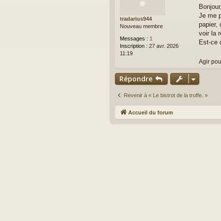
e
Bonjour
s
Je me p
s
tradarius944
a
papier,
Nouveau membre
g
voir la 
e
Messages :
1
Est-ce 
Inscription :
27 avr. 2026
11:19
Agir pou
Répondre
Revenir à « Le bistrot de la truffe. »
Accueil du forum