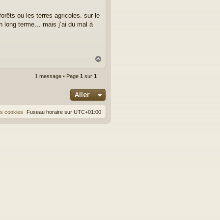
rêts ou les terres agricoles. sur le
on long terme… mais j’ai du mal à
H
a
u
1 message • Page
1
sur
1
t
Aller
es cookies
Fuseau horaire sur
UTC+01:00