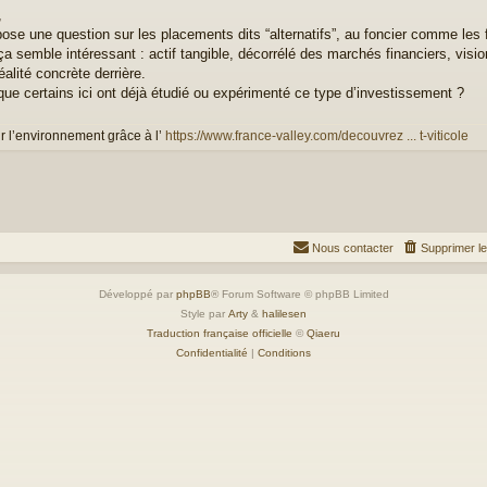
,
ose une question sur les placements dits “alternatifs”, au foncier comme les fo
 ça semble intéressant : actif tangible, décorrélé des marchés financiers, visi
réalité concrète derrière.
que certains ici ont déjà étudié ou expérimenté ce type d’investissement ?
r l’environnement grâce à l’
https://www.france-valley.com/decouvrez ... t-viticole
Nous contacter
Supprimer l
Développé par
phpBB
® Forum Software © phpBB Limited
Style par
Arty
&
halilesen
Traduction française officielle
©
Qiaeru
Confidentialité
|
Conditions