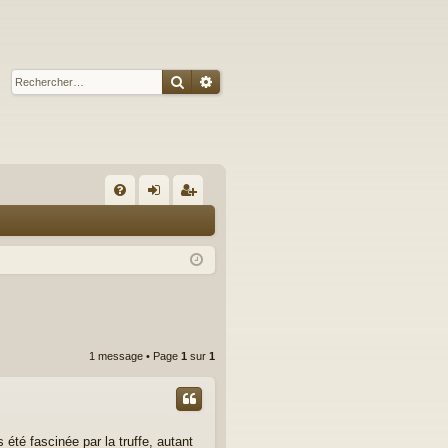
Rechercher
Recherche avancée
R
FA
on
ns
Q
ne
cri
xi
pti
on
on
1 message • Page
1
sur
1
s été fascinée par la truffe, autant