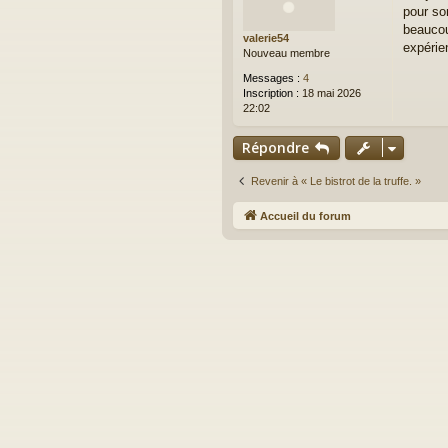
pour so
s
a
beaucou
valerie54
g
expérie
Nouveau membre
e
Messages :
4
Inscription :
18 mai 2026
22:02
Répondre
Revenir à « Le bistrot de la truffe. »
Accueil du forum