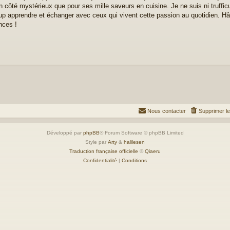
n côté mystérieux que pour ses mille saveurs en cuisine. Je ne suis ni truffic
p apprendre et échanger avec ceux qui vivent cette passion au quotidien. Hât
nces !
Nous contacter
Supprimer l
Développé par
phpBB
® Forum Software © phpBB Limited
Style par
Arty
&
halilesen
Traduction française officielle
©
Qiaeru
Confidentialité
|
Conditions