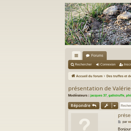
Forums
ac
Rechercher
Connexion
Inscr
co
Accueil du forum
Des truffes et 
ur
présentation de Valérie
ci
Modérateurs :
jacques 37
,
galistruffe
,
phi
s
Répondre
prése
M
par
v
e
Bonjour 
s