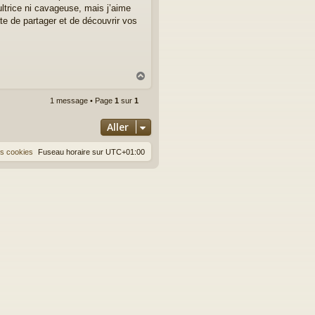
ultrice ni cavageuse, mais j’aime
e de partager et de découvrir vos
H
a
u
1 message • Page
1
sur
1
t
Aller
es cookies
Fuseau horaire sur
UTC+01:00