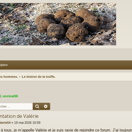
iption
des hommes.
Le bistrot de la truffe.
l
,
uncinat55
Rechercher
Recherche avancée
ntation de Valérie
alerie54
»
19 mai 2026 10:59
à tous, je m’appelle Valérie et je suis ravie de rejoindre ce forum. J’ai toujour