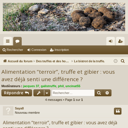
ac
or
on
ns
Rechercher
Connexion
Inscription
co
u
ne
cri
R
Accueil du forum
Des truffes et des hommes.
Le bistrot de la truffe.
ur
m
xi
pti
e
Alimentation “terroir”, truffe et gibier : vous
c
ci
s
on
on
avez déjà senti une différence ?
h
s
Modérateurs :
jacques 37
,
galistruffe
,
phil
,
uncinat55
e
Rechercher
Recherch
Répondre
r
c
4 messages • Page
1
sur
1
h
Saya8
e
Nouveau membre
r
Alimentation “terroir”, truffe et gibier : vous avez déjà