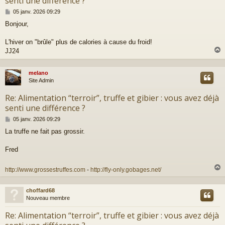
senti une différence ?
M
05 janv. 2026 09:29
e
Bonjour,
s
s
a
L'hiver on "brûle" plus de calories à cause du froid!
g
JJ24
e
melano
t
Site Admin
Re: Alimentation “terroir”, truffe et gibier : vous avez déjà
senti une différence ?
M
05 janv. 2026 09:29
e
La truffe ne fait pas grossir.
s
s
a
Fred
g
e
http://www.grossestruffes.com
-
http://fly-only.gobages.net/
choffard68
t
Nouveau membre
Re: Alimentation “terroir”, truffe et gibier : vous avez déjà