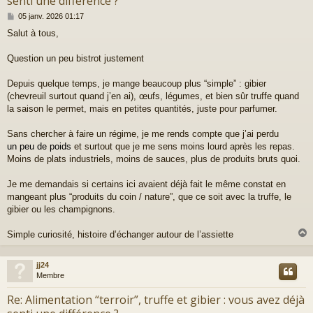
senti une différence ?
M
05 janv. 2026 01:17
e
Salut à tous,
s
s
a
Question un peu bistrot justement
g
e
Depuis quelque temps, je mange beaucoup plus “simple” : gibier
(chevreuil surtout quand j’en ai), œufs, légumes, et bien sûr truffe quand
la saison le permet, mais en petites quantités, juste pour parfumer.
Sans chercher à faire un régime, je me rends compte que j’ai perdu
un peu de poids
et surtout que je me sens moins lourd après les repas.
Moins de plats industriels, moins de sauces, plus de produits bruts quoi.
Je me demandais si certains ici avaient déjà fait le même constat en
mangeant plus “produits du coin / nature”, que ce soit avec la truffe, le
gibier ou les champignons.
Simple curiosité, histoire d’échanger autour de l’assiette
jj24
t
Membre
Re: Alimentation “terroir”, truffe et gibier : vous avez déjà