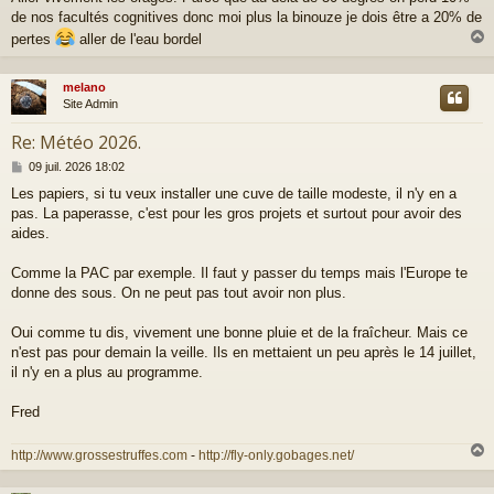
de nos facultés cognitives donc moi plus la binouze je dois être a 20% de
pertes
aller de l'eau bordel
melano
t
Site Admin
Re: Météo 2026.
M
09 juil. 2026 18:02
e
Les papiers, si tu veux installer une cuve de taille modeste, il n'y en a
s
pas. La paperasse, c'est pour les gros projets et surtout pour avoir des
s
a
aides.
g
e
Comme la PAC par exemple. Il faut y passer du temps mais l'Europe te
donne des sous. On ne peut pas tout avoir non plus.
Oui comme tu dis, vivement une bonne pluie et de la fraîcheur. Mais ce
n'est pas pour demain la veille. Ils en mettaient un peu après le 14 juillet,
il n'y en a plus au programme.
Fred
http://www.grossestruffes.com
-
http://fly-only.gobages.net/