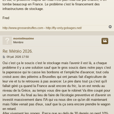
s
tombe beaucoup en France. Le problème c'est le financement des
s
a
infrastructures de stockage.
g
e
Fred
http://www.grossestruffes.com
-
http://fly-only.gobages.net/
monteilmaxime
t
Membre
Re: Météo 2026.
M
09 juil. 2026 17:50
e
Oui c'est ça le soucis c'est le stockage mais l'avenir il est là, a chaque
s
problème il y a une solution sauf que le gros soucis dans notre pays c'est
s
a
la paperasse qui te casse les bonbons et t'empêche d'avancer, tout cela
g
croisé avec des pèlerins a Bruxelles qui ont jamais fait d'agriculture de
e
leur vie et tu te retrouves à pas avancer. Le pire dans tout ça c'est qu'il
fallait géré ça quand la France avait encore du fric, la on est rendu au
niveau de la Grèce, au temps vous dire que le robinet Va être coupé pour
un moment. Au final au lieu de faire de l'écologie preventive et d'avenir on
investit massivement dans l'IA qui va nous dire ce qu'on dit maintenant
mais l'idée venait pas d'eux, sauf que la ça sera encore prendre le wagon
en retard.
Aller vivement les orages. Parce que au delà de 30 degrés on perd 10%