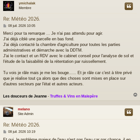
ymichalak
t
Membre
Re: Météo 2026.
M
08 juil. 2026 10:05
e
Merci pour ta remarque ... Je n'ai pas attendu pour agir.
s
J'ai déjà ciblé une parcelle en bas fond.
s
a
J'ai déjà contacté la chambre d'agriculture pour toutes les parties
g
administratives et démarche avec la DDTM.
e
J'ai le contact et un RDV avec le cabinet conseil pour l'analyse de sol et
l'étude de la faisabilité de la rétentation par ruissellement.
Tu vois je râle mais je me les bouge...... Et je râle car c'est à titre privé
que je réalise tout ça alors que des choses sont mises en place sur
d'autres secteurs par l'état et autres acteurs.
Les douceurs de Jeanne
-
Truffes & Vins en Malepère
melano
t
Site Admin
Re: Météo 2026.
M
08 juil. 2026 10:19
e
Et oui, le problème majeur de l'eau n'est pas l'eau car par chance, il en