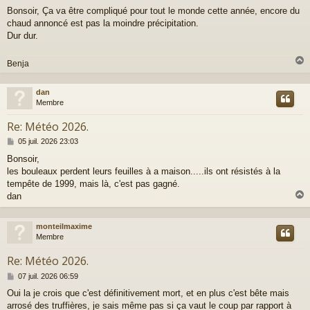
e
Bonsoir, Ça va être compliqué pour tout le monde cette année, encore du
s
chaud annoncé est pas la moindre précipitation.
s
a
Dur dur.
g
e
Benja
dan
t
Membre
Re: Météo 2026.
M
05 juil. 2026 23:03
e
Bonsoir,
s
les bouleaux perdent leurs feuilles à a maison.....ils ont résistés à la
s
a
tempête de 1999, mais là, c'est pas gagné.
g
dan
e
monteilmaxime
t
Membre
Re: Météo 2026.
M
07 juil. 2026 06:59
e
Oui la je crois que c'est définitivement mort, et en plus c'est bête mais
s
arrosé des truffières, je sais même pas si ça vaut le coup par rapport à
s