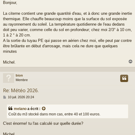
Bonjour,
s
s
a
La citerne contient une grande quantité d'eau, et à donc une grande inertie
g
thermique. Elle chauffe beaucoup moins que la surface du sol exposée
e
au rayonnement du soleil. La température quotidienne de l'eau dedans
doit peu varier, comme celle du sol en profondeur; chez moi 2/3° à 10 cm,
1 à 2 ° à 20 cm.
A la sortie du tuyau PE qui passe en aérien chez moi, elle peut par contre
être brûlante en début d'arrosage, mais cela ne dure que quelques
minutes
Michel.
bion
t
Membre
Re: Météo 2026.
M
10 juil. 2026 20:24
e
s
melano
a écrit :
s
Coût du m3 stocké dans mon cas, entre 40 et 100 euros.
a
g
C'est énorme! tu l'as calculé sur quelle durée?
e
Michel.