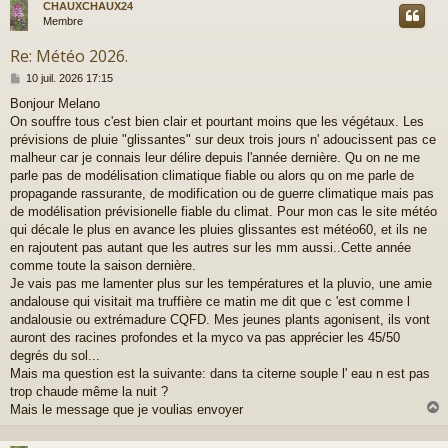
CHAUXCHAUX24
t
Membre
Re: Météo 2026.
M
10 juil. 2026 17:15
e
Bonjour Melano
s
On souffre tous c'est bien clair et pourtant moins que les végétaux. Les
s
a
prévisions de pluie "glissantes" sur deux trois jours n' adoucissent pas ce
g
malheur car je connais leur délire depuis l'année dernière. Qu on ne me
e
parle pas de modélisation climatique fiable ou alors qu on me parle de
propagande rassurante, de modification ou de guerre climatique mais pas
de modélisation prévisionelle fiable du climat. Pour mon cas le site météo
qui décale le plus en avance les pluies glissantes est météo60, et ils ne
en rajoutent pas autant que les autres sur les mm aussi..Cette année
comme toute la saison dernière.
Je vais pas me lamenter plus sur les températures et la pluvio, une amie
andalouse qui visitait ma truffière ce matin me dit que c 'est comme l
andalousie ou extrémadure CQFD. Mes jeunes plants agonisent, ils vont
auront des racines profondes et la myco va pas apprécier les 45/50
degrés du sol...
Mais ma question est la suivante: dans ta citerne souple l' eau n est pas
trop chaude même la nuit ?
Mais le message que je voulias envoyer