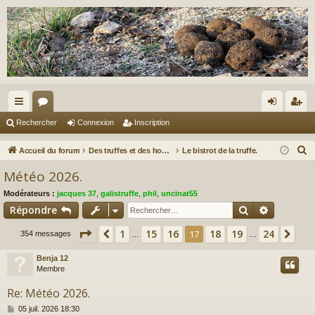
ac
or
on
ns
Rechercher
Connexion
Inscription
co
u
ne
cri
R
Accueil du forum
Des truffes et des hommes.
Le bistrot de la truffe.
ur
m
xi
pti
e
Météo 2026.
c
ci
s
on
on
Modérateurs :
jacques 37
,
galistruffe
,
phil
,
uncinat55
h
s
Rechercher
Recherch
Répondre
e
r
Page
17
sur
24
1
15
16
18
19
24
Précédent
17
Sui
354 messages
…
…
c
Benja 12
h
Membre
e
r
Re: Météo 2026.
M
05 juil. 2026 18:30