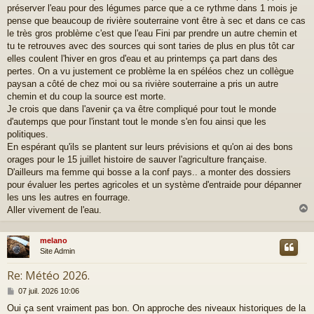
a
préserver l'eau pour des légumes parce que a ce rythme dans 1 mois je
g
pense que beaucoup de rivière souterraine vont être à sec et dans ce cas
e
le très gros problème c'est que l'eau Fini par prendre un autre chemin et
tu te retrouves avec des sources qui sont taries de plus en plus tôt car
elles coulent l'hiver en gros d'eau et au printemps ça part dans des
pertes. On a vu justement ce problème la en spéléos chez un collègue
paysan a côté de chez moi ou sa rivière souterraine a pris un autre
chemin et du coup la source est morte.
Je crois que dans l'avenir ça va être compliqué pour tout le monde
d'autemps que pour l'instant tout le monde s'en fou ainsi que les
politiques.
En espérant qu'ils se plantent sur leurs prévisions et qu'on ai des bons
orages pour le 15 juillet histoire de sauver l'agriculture française.
D'ailleurs ma femme qui bosse a la conf pays.. a monter des dossiers
pour évaluer les pertes agricoles et un système d'entraide pour dépanner
les uns les autres en fourrage.
Aller vivement de l'eau.
melano
t
Site Admin
Re: Météo 2026.
M
07 juil. 2026 10:06
e
Oui ça sent vraiment pas bon. On approche des niveaux historiques de la
s