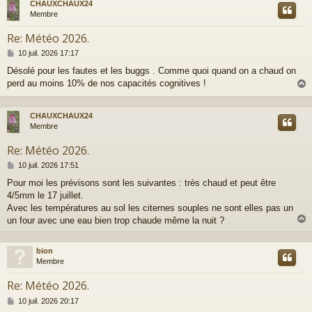
CHAUXCHAUX24
t
Membre
Re: Météo 2026.
M
10 juil. 2026 17:17
e
Désolé pour les fautes et les buggs . Comme quoi quand on a chaud on
s
perd au moins 10% de nos capacités cognitives !
s
a
g
e
CHAUXCHAUX24
t
Membre
Re: Météo 2026.
M
10 juil. 2026 17:51
e
Pour moi les prévisons sont les suivantes : très chaud et peut être
s
4/5mm le 17 juillet.
s
a
Avec les températures au sol les citernes souples ne sont elles pas un
g
un four avec une eau bien trop chaude même la nuit ?
e
bion
t
Membre
Re: Météo 2026.
M
10 juil. 2026 20:17
e