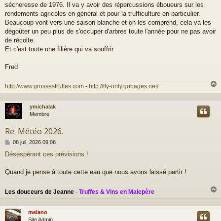
sécheresse de 1976. Il va y avoir des répercussions éboueurs sur les
s
a
rendements agricoles en général et pour la trufficulture en particulier.
g
Beaucoup vont vers une saison blanche et on les comprend, cela va les
e
dégoûter un peu plus de s'occuper d'arbres toute l'année pour ne pas avoir
de récolte.
Et c'est toute une filière qui va souffrir.
Fred
http://www.grossestruffes.com
-
http://fly-only.gobages.net/
ymichalak
t
Membre
Re: Météo 2026.
M
08 juil. 2026 09:06
e
Désespérant ces prévisions !
s
s
a
Quand je pense à toute cette eau que nous avons laissé partir !
g
e
Les douceurs de Jeanne
-
Truffes & Vins en Malepère
melano
t
Site Admin