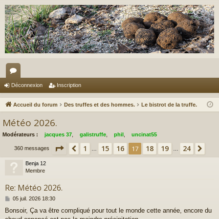
or
Déconnexion
Inscription
u
Accueil du forum
Des truffes et des hommes.
Le bistrot de la truffe.
m
Météo 2026.
s
Modérateurs :
jacques 37
,
galistruffe
,
phil
,
uncinat55
Page
17
sur
24
1
15
16
18
19
24
Précédent
17
Sui
360 messages
…
…
Benja 12
Membre
Re: Météo 2026.
M
05 juil. 2026 18:30
e
Bonsoir, Ça va être compliqué pour tout le monde cette année, encore du
s