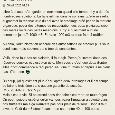
M
08 juil. 2026 09:29
e
Libre à chacun d'en garder un maximum quand elle tombe. Il y a de très
s
nombreuses solutions. La faire infiltrer dans le sol sans qu'elle ruisselle,
s
a
augmenter la réserve utile du sol avec le stockage créé par de la matière
g
organique, poser des citernes de récupération des eaux pluviales, créer
e
des mares voire des petits réservoirs. Il n'y a quasiment aucune
contrainte jusqu'à 1000 m3. Et avec 1000 m3 tu peux faire 4 truffiers.
Au delà, l'administration accorde des autorisations de stocker plus sous
conditions mais souvent sans trop de contraintes.
Voilà, donc faut pas se plaindre, il faut agir. Perso j'ai investi dans des
réserves souples et c'est bien utile. Mon soucis c'est que deux d'entre
elles n'ont commencé à récupérer l'eau que mi mars et depuis il ne pleut
pas. C'est con.
Du coup, j'ai quasiment plus d'eau après deux arrosages et il est temps
de faire le troisième sans aucune garantie de succès.
IMG_20260708_32735.jpg
Mais c'est la vie. Si on attend sans rien faire c'est mort de toute façon.
On peut toujours espérer qu'on va nous payer l'irrigation à volonté dans
nos truffières mais ça n'arrivera pas pour plein de raisons. Donc il faut
investir. Coût du m3 stocké dans mon cas, entre 40 et 100 euros.