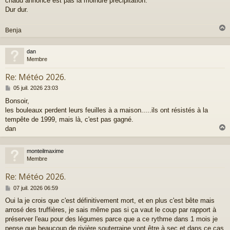
chaud annoncé est pas la moindre précipitation.
s
a
Dur dur.
g
e
Benja
dan
t
Membre
Re: Météo 2026.
M
05 juil. 2026 23:03
e
Bonsoir,
s
les bouleaux perdent leurs feuilles à a maison.....ils ont résistés à la
s
a
tempête de 1999, mais là, c'est pas gagné.
g
dan
e
monteilmaxime
t
Membre
Re: Météo 2026.
M
07 juil. 2026 06:59
e
Oui la je crois que c'est définitivement mort, et en plus c'est bête mais
s
arrosé des truffières, je sais même pas si ça vaut le coup par rapport à
s
a
préserver l'eau pour des légumes parce que a ce rythme dans 1 mois je
g
pense que beaucoup de rivière souterraine vont être à sec et dans ce cas