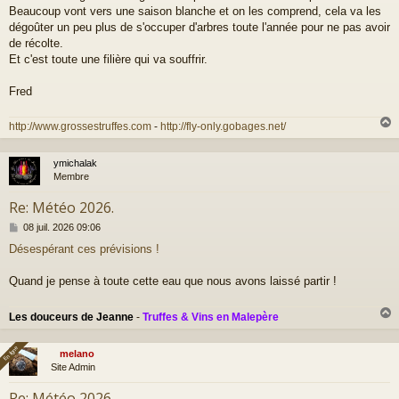
g
Beaucoup vont vers une saison blanche et on les comprend, cela va les
e
dégoûter un peu plus de s'occuper d'arbres toute l'année pour ne pas avoir
de récolte.
Et c'est toute une filière qui va souffrir.
Fred
http://www.grossestruffes.com
-
http://fly-only.gobages.net/
ymichalak
t
Membre
Re: Météo 2026.
M
08 juil. 2026 09:06
e
Désespérant ces prévisions !
s
s
a
Quand je pense à toute cette eau que nous avons laissé partir !
g
e
Les douceurs de Jeanne
-
Truffes & Vins en Malepère
En ligne
En ligne
melano
t
Site Admin
Re: Météo 2026.