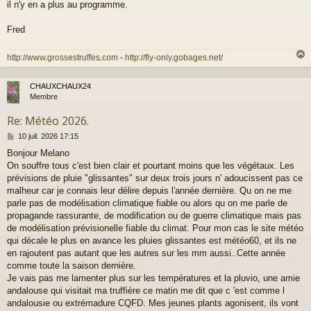
il n'y en a plus au programme.
Fred
http://www.grossestruffes.com
-
http://fly-only.gobages.net/
CHAUXCHAUX24
t
Membre
Re: Météo 2026.
M
10 juil. 2026 17:15
e
Bonjour Melano
s
On souffre tous c'est bien clair et pourtant moins que les végétaux. Les
s
a
prévisions de pluie "glissantes" sur deux trois jours n' adoucissent pas ce
g
malheur car je connais leur délire depuis l'année dernière. Qu on ne me
e
parle pas de modélisation climatique fiable ou alors qu on me parle de
propagande rassurante, de modification ou de guerre climatique mais pas
de modélisation prévisionelle fiable du climat. Pour mon cas le site météo
qui décale le plus en avance les pluies glissantes est météo60, et ils ne
en rajoutent pas autant que les autres sur les mm aussi..Cette année
comme toute la saison dernière.
Je vais pas me lamenter plus sur les températures et la pluvio, une amie
andalouse qui visitait ma truffière ce matin me dit que c 'est comme l
andalousie ou extrémadure CQFD. Mes jeunes plants agonisent, ils vont