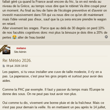
fallait géré ça quand la France avait encore du fric, la on est rendu au
niveau de la Grèce, au temps vous dire que le robinet Va être coupé pour
un moment. Au final au lieu de faire de l'écologie preventive et d'avenir on
investit massivement dans l'IA qui va nous dire ce qu'on dit maintenant
mais l'idée venait pas d'eux, sauf que la ça sera encore prendre le wagon
en retard.
Aller vivement les orages. Parce que au delà de 30 degrés on perd 10%
de nos facultés cognitives donc moi plus la binouze je dois être a 20% de
pertes
aller de l'eau bordel
En ligne
En ligne
melano
t
Site Admin
Re: Météo 2026.
M
09 juil. 2026 18:02
e
Les papiers, si tu veux installer une cuve de taille modeste, il n'y en a
s
pas. La paperasse, c'est pour les gros projets et surtout pour avoir des
s
a
aides.
g
e
Comme la PAC par exemple. Il faut y passer du temps mais l'Europe te
donne des sous. On ne peut pas tout avoir non plus.
Oui comme tu dis, vivement une bonne pluie et de la fraîcheur. Mais ce
n'est pas pour demain la veille. Ils en mettaient un peu après le 14 juillet,