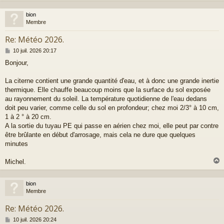
bion
t
Membre
Re: Météo 2026.
M
10 juil. 2026 20:17
e
Bonjour,
s
s
a
La citerne contient une grande quantité d'eau, et à donc une grande inertie
g
thermique. Elle chauffe beaucoup moins que la surface du sol exposée
e
au rayonnement du soleil. La température quotidienne de l'eau dedans
doit peu varier, comme celle du sol en profondeur; chez moi 2/3° à 10 cm,
1 à 2 ° à 20 cm.
A la sortie du tuyau PE qui passe en aérien chez moi, elle peut par contre
être brûlante en début d'arrosage, mais cela ne dure que quelques
minutes
Michel.
bion
t
Membre
Re: Météo 2026.
M
10 juil. 2026 20:24