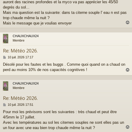
auront des racines profondes et la myco va pas apprécier les 45/50
degrés du sol...
Mais ma question est la suivante: dans ta citerne souple l' eau n est pas
trop chaude même la nuit ?
Mais le message que je voulias envoyer
CHAUXCHAUX24
t
Membre
Re: Météo 2026.
M
10 juil. 2026 17:17
e
Désolé pour les fautes et les buggs . Comme quoi quand on a chaud on
s
perd au moins 10% de nos capacités cognitives !
s
a
g
e
CHAUXCHAUX24
t
Membre
Re: Météo 2026.
M
10 juil. 2026 17:51
e
Pour moi les prévisons sont les suivantes : très chaud et peut être
s
4/5mm le 17 juillet.
s
a
Avec les températures au sol les citernes souples ne sont elles pas un
g
un four avec une eau bien trop chaude même la nuit ?
e