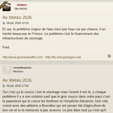
En ligne
En ligne
melano
t
Site Admin
Re: Météo 2026.
M
08 juil. 2026 10:19
e
Et oui, le problème majeur de l'eau n'est pas l'eau car par chance, il en
s
tombe beaucoup en France. Le problème c'est le financement des
s
a
infrastructures de stockage.
g
e
Fred
http://www.grossestruffes.com
-
http://fly-only.gobages.net/
monteilmaxime
t
Membre
Re: Météo 2026.
M
09 juil. 2026 17:50
e
Oui c'est ça le soucis c'est le stockage mais l'avenir il est là, a chaque
s
problème il y a une solution sauf que le gros soucis dans notre pays c'est
s
a
la paperasse qui te casse les bonbons et t'empêche d'avancer, tout cela
g
croisé avec des pèlerins a Bruxelles qui ont jamais fait d'agriculture de
e
leur vie et tu te retrouves à pas avancer. Le pire dans tout ça c'est qu'il