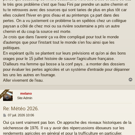
e
le très gros problème c'est que l'eau Fini par prendre un autre chemin et
tu te retrouves avec des sources qui sont taries de plus en plus tôt car
elles coulent l'hiver en gros d'eau et au printemps ça part dans des
pertes. On a vu justement ce problème la en spéléos chez un collègue
paysan a côté de chez moi ou sa rivière souterraine a pris un autre
chemin et du coup la source est morte.
Je crois que dans l'avenir ça va être compliqué pour tout le monde
d'autemps que pour l'instant tout le monde s'en fou ainsi que les
politiques.
En espérant qu'ils se plantent sur leurs prévisions et qu'on ai des bons
orages pour le 15 juillet histoire de sauver l'agriculture française.
D'ailleurs ma femme qui bosse a la conf pays.. a monter des dossiers
pour évaluer les pertes agricoles et un système d'entraide pour dépanner
les uns les autres en fourrage.
Aller vivement de l'eau.
En ligne
En ligne
melano
t
Site Admin
Re: Météo 2026.
M
07 juil. 2026 10:06
e
Oui ça sent vraiment pas bon. On approche des niveaux historiques de la
s
sécheresse de 1976. Il va y avoir des répercussions éboueurs sur les
s
a
rendements agricoles en général et pour la trufficulture en particulier.