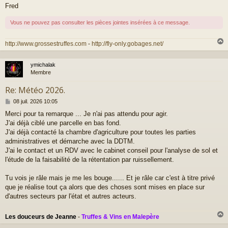
Fred
Vous ne pouvez pas consulter les pièces jointes insérées à ce message.
http://www.grossestruffes.com
-
http://fly-only.gobages.net/
ymichalak
t
Membre
Re: Météo 2026.
M
08 juil. 2026 10:05
e
Merci pour ta remarque ... Je n'ai pas attendu pour agir.
s
J'ai déjà ciblé une parcelle en bas fond.
s
a
J'ai déjà contacté la chambre d'agriculture pour toutes les parties
g
administratives et démarche avec la DDTM.
e
J'ai le contact et un RDV avec le cabinet conseil pour l'analyse de sol et
l'étude de la faisabilité de la rétentation par ruissellement.
Tu vois je râle mais je me les bouge...... Et je râle car c'est à titre privé
que je réalise tout ça alors que des choses sont mises en place sur
d'autres secteurs par l'état et autres acteurs.
Les douceurs de Jeanne
-
Truffes & Vins en Malepère