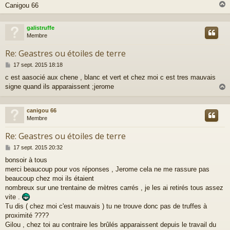
Canigou 66
galistruffe
t
Membre
Re: Geastres ou étoiles de terre
M
17 sept. 2015 18:18
e
c est aasocié aux chene , blanc et vert et chez moi c est tres mauvais
s
signe quand ils apparaissent ;jerome
s
a
g
e
canigou 66
t
Membre
Re: Geastres ou étoiles de terre
M
17 sept. 2015 20:32
e
bonsoir à tous
s
merci beaucoup pour vos réponses , Jerome cela ne me rassure pas
s
a
beaucoup chez moi ils étaient
g
nombreux sur une trentaine de mètres carrés , je les ai retirés tous assez
e
vite .
Tu dis ( chez moi c'est mauvais ) tu ne trouve donc pas de truffes à
proximité ????
Gilou , chez toi au contraire les brûlés apparaissent depuis le travail du