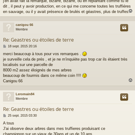
j'en avait fait la remarque, bizarre, bizarre, ou en replantant comme tu le
e
dit , il peut y avoir production, en ce qui me concerne toutes les truffiéres
en sauvage, ou il y avait présence de brulés et géastres, plus de truffes.
canigou 66
t
Membre
Re: Geastres ou étoiles de terre
M
18 sept. 2015 20:16
e
merci beaucoup à tous pour vos remarques .
s
je surveille cela de prés , et je ne m'inquiète pas trop car ils étaient très
s
a
localisés sur une parcelle de
g
8000 m2 assez éloignés de mes arbres
e
beaucoup de fourmis dans ce même coin !!!!
Canigou 66
Leromain84
t
Membre
Re: Geastres ou étoiles de terre
M
25 sept. 2015 03:30
e
A tous
s
J'ai observe deux arbres dans mes truffieres produisant ce
s
a
champignon,sur un vieux de 30ans et un de 10 ans.