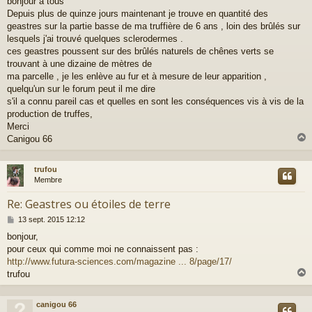
bonjour à tous
s
Depuis plus de quinze jours maintenant je trouve en quantité des
s
a
geastres sur la partie basse de ma truffière de 6 ans , loin des brûlés sur
g
lesquels j'ai trouvé quelques sclerodermes .
e
ces geastres poussent sur des brûlés naturels de chênes verts se
trouvant à une dizaine de mètres de
ma parcelle , je les enlève au fur et à mesure de leur apparition ,
quelqu'un sur le forum peut il me dire
s'il a connu pareil cas et quelles en sont les conséquences vis à vis de la
production de truffes,
Merci
Canigou 66
trufou
t
Membre
Re: Geastres ou étoiles de terre
M
13 sept. 2015 12:12
e
bonjour,
s
pour ceux qui comme moi ne connaissent pas :
s
a
http://www.futura-sciences.com/magazine ... 8/page/17/
g
trufou
e
canigou 66
t