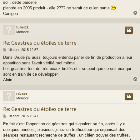
sol , cette parcelle
plantée en 2005 produit - elle ???? ne serait ce qu'en partie
Canigou
tuber11
t
Membre
Re: Geastres ou étoiles de terre
M
18 sept. 2015 12:57
e
Dans l'Aude j'ai aussi toujours entendu parler de fin de production à leur
s
apparition sans l'avoir vérifié moi même.
s
a
Les géastres font de très beaux brûlés et il se peut que ce soit eux qui
g
sont en train de ce développer.
e
Alain
rabase
t
Membre
Re: Geastres ou étoiles de terre
M
18 sept. 2015 19:41
e
En fait c'est l'apparition de géastres qui signalent sa fin, après il y a
s
quelques années , plusieurs ,chez un trufficulteur qui organisait des
s
a
séances restaurant recherche de truffes , un chien trouver des truffes,
g