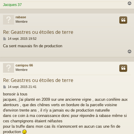
Jacques 37
rabase
t
Membre
Re: Geastres ou étoiles de terre
M
14 sept. 2015 19:52
e
Ca sent mauvais fin de production
s
s
a
g
e
canigou 66
t
Membre
Re: Geastres ou étoiles de terre
M
14 sept. 2015 21:41
e
bonsoir à tous
s
jacques, j'ai planté en 2009 sur une ancienne vigne , aucun conifère aux
s
a
alentours , que des chênes verts en bordure de la parcelle voisine
g
d'environ trente ans , il n'y a jamais eu de production naturelle
e
dans ce coin à ma connaissance donc pour répondre à rabase même si
ces champignons étaient néfastes
pour la truffe dans mon cas ils n'annoncent en aucun cas une fin de
production