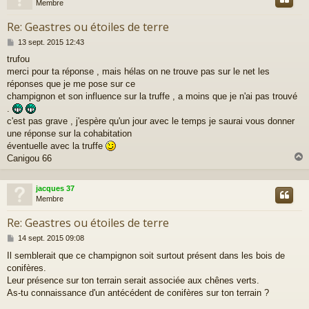
Membre
Re: Geastres ou étoiles de terre
M
13 sept. 2015 12:43
e
trufou
s
merci pour ta réponse , mais hélas on ne trouve pas sur le net les
s
a
réponses que je me pose sur ce
g
champignon et son influence sur la truffe , a moins que je n'ai pas trouvé
e
.
c'est pas grave , j'espère qu'un jour avec le temps je saurai vous donner
une réponse sur la cohabitation
éventuelle avec la truffe
Canigou 66
jacques 37
t
Membre
Re: Geastres ou étoiles de terre
M
14 sept. 2015 09:08
e
Il semblerait que ce champignon soit surtout présent dans les bois de
s
conifères.
s
a
Leur présence sur ton terrain serait associée aux chênes verts.
g
As-tu connaissance d'un antécédent de conifères sur ton terrain ?
e