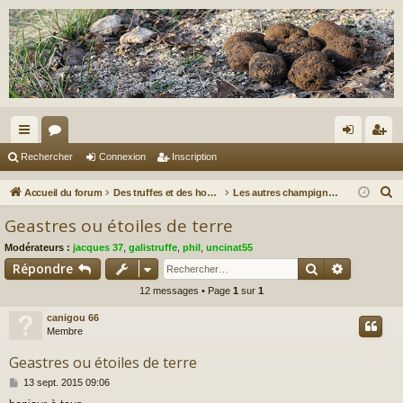
ac
or
on
ns
Rechercher
Connexion
Inscription
co
u
ne
cri
R
Accueil du forum
Des truffes et des hommes.
Les autres champignons...
ur
m
xi
pti
e
Geastres ou étoiles de terre
c
ci
s
on
on
Modérateurs :
jacques 37
,
galistruffe
,
phil
,
uncinat55
h
s
Rechercher
Recherch
Répondre
e
12 messages • Page
1
sur
1
r
c
canigou 66
h
Membre
e
Geastres ou étoiles de terre
r
M
13 sept. 2015 09:06
e