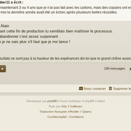
uber11 a écrit :
a maintenant 3 ou 4 ans que je n'ai pas fait avec les cartons, mais des copains ont e
 moi la dernière année avait été un échec après plusieurs belles réussites.
n
 Alain
ant cette fin de production tu semblais bien maîtriser le processus .
abandonner c'est assez surprenant .
je ne sais plus s'il faut que je me lance !
ésultats ne sont pas à la hauteur de tes espérances dis toi que le grand chêne aussi,
106 messages
Nous contacter
Supprimer l
Développé par
phpBB
® Forum Software © phpBB Limited
Style par
Arty
&
halilesen
Traduction française officielle
©
Qiaeru
Confidentialité
|
Conditions