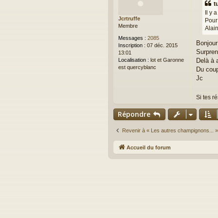
t
s
Il y 
a
Jcrtruffe
Pour
g
Membre
Alai
e
Messages :
2085
Bonjour
Inscription :
07 déc. 2015
Surpren
13:01
Delà à 
Localisation :
lot et Garonne
est quercyblanc
Du coup 
Jc
Si tes r
Répondre
Revenir à « Les autres champignons... »
Accueil du forum