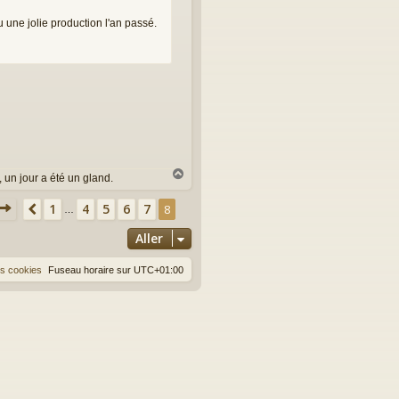
u une jolie production l'an passé.
H
 un jour a été un gland.
a
u
Page
8
sur
8
1
4
5
6
7
Précédent
8
…
t
Aller
es cookies
Fuseau horaire sur
UTC+01:00