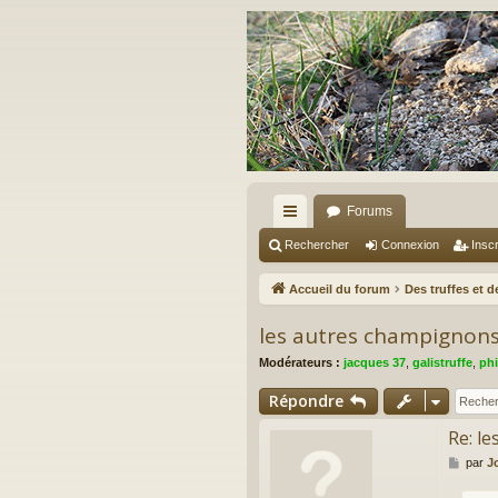
Forums
ac
Rechercher
Connexion
Inscr
co
Accueil du forum
Des truffes et 
ur
les autres champignon
ci
Modérateurs :
jacques 37
,
galistruffe
,
phi
s
Répondre
Re: l
M
par
Jc
e
s