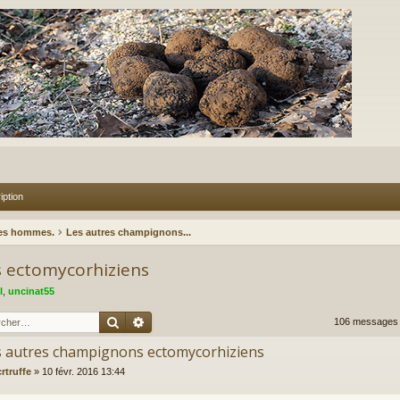
iption
des hommes.
Les autres champignons...
s ectomycorhiziens
l
,
uncinat55
Rechercher
Recherche avancée
106 message
es autres champignons ectomycorhiziens
rtruffe
»
10 févr. 2016 13:44