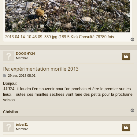
2013-04-14_10-46-09_339.jpg (189.5 Kio) Consulté 78780 fois
DOOGHY24
t
Membre
Re: expérimentation morille 2013
M
29 avr. 2013 08:01
e
Bonjour,
s
JJR24, il faudra t'en souvenir pour l'an prochain et être le premier sur les
s
a
lieux. Toutes ces morilles séchées vont faire des petits pour la prochaine
g
saison.
e
Christian
tuber11
t
Membre