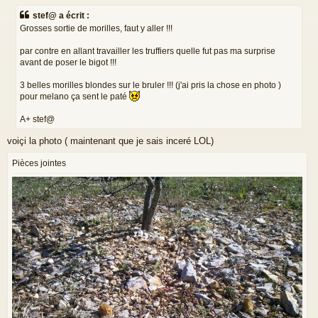
s
stef@ a écrit :
s
Grosses sortie de morilles, faut y aller !!!
a
g
par contre en allant travailler les truffiers quelle fut pas ma surprise
e
avant de poser le bigot !!!
3 belles morilles blondes sur le bruler !!! (j'ai pris la chose en photo )
pour melano ça sent le paté
A+ stef@
voiçi la photo ( maintenant que je sais inceré LOL)
Pièces jointes