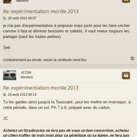
Membre
Re: expérimentation morille 2013
M
28 août 2013 08:07
e
je n'ai pas d'expérimentation à proposer mais juste pour les faire sécher
s
comme il faut et éliminer bestioles et saletés, il vaut mieux toujours les
s
a
partager (sauf les toutes petites).
g
e
Seb
contrairement au doute, seule la certitude rend fou
JCC60
t
Membre
Re: expérimentation morille 2013
M
28 août 2013 08:14
e
Tu les gardes ainsi jusqu'à la Toussaint, pour les mettre en morceaux, à
s
cette période, dans un sol, Ph 7 à 8, préparé avec du carton.
s
a
g
JC
e
Achetez un Stradivarius ne fera pas de vous un bon concertiste, achetez
un chien truffier de trois mois pour sa génétique ou sa lignée, ne fera pas