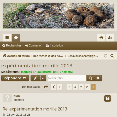
ac
or
on
ns
Rechercher
Connexion
Inscription
co
u
ne
cri
R
Accueil du forum
Des truffes et des hommes.
Les autres champignons...
ur
m
xi
pti
e
expérimentation morille 2013
c
ci
s
on
on
Modérateurs :
jacques 37
,
galistruffe
,
phil
,
uncinat55
h
s
Rechercher
Recherch
Répondre
e
r
Page
7
sur
7
1
3
4
5
6
Précédent
7
104 messages
…
c
bion
h
Membre
e
r
Re: expérimentation morille 2013
M
22 avr. 2013 13:23