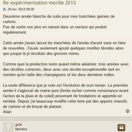
Re: expérimentation morille 2013
M
29 avr. 2013 08:30
e
Deuxième année blanche de suite pour mes tranchées garnies de
s
cartons.
s
a
Pas de sortie non plus en naturel dans un secteur qui produit
g
régulièrement.
e
Cette année j'avais laissé les tranchées de l'année d'avant sans en faire
de nouvelles. J'avais seulement ajouté quelques morilles blondes alors
que jusque là je récoltais des grosses noires.
Comme quoi la production reste quand même aléatoire: trois années avec
des récoltes correctes, deux avec une récolte exceptionnelle tant en
nombre qu'en taille des champignons et les deux dernières nulles.
La seule différence que je note est l'évolution de mon terrain. La première
année il s'agissait de marne pure (limite rocher comme consistance avant
l'action de la pluie et du soleil) provenant de fondations et apportée en
remblai. Depuis j'ai beaucoup modifié cette terre par des apports massifs
de cartons et de broyat de platane.
Alain
jjr24
t
Membre