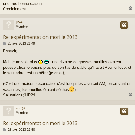
a
une très bonne saison.
g
Cordialement.
e
jjr24
t
Membre
Re: expérimentation morille 2013
M
28 avr. 2013 21:49
e
Bonsoir,
s
s
a
Moi, je ne vois plus
: une dizaine de grosses morilles avaient
g
poussé chez le voisin, près de son tas de sable qu'il avait +ou- enlevé, et
e
le seul arbre, est un hêtre (je crois);
(C'est une maison secondaire: c'est lui qui les a vu cet AM, en arrivant en
vacances, les morilles étaient sèches
)
Salutations;JJR24
stef@
t
Membre
Re: expérimentation morille 2013
M
28 avr. 2013 21:50
e