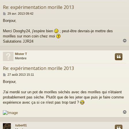
Re: expérimentation morille 2013
M
29 avr. 2013 09:42
e
Bonjour,
s
s
a
Merci Dooghy24, j'espère bien
; peut-être devrais-je mettre des
g
morilles sur mon coin chez moi
e
Salutations JJR24
Mister T
t
Membre
Re: expérimentation morille 2013
M
27 août 2013 15:11
e
Bonjour,
s
s
a
J'ai merdé sur un pot de morilles séchés avec des morilles qui n'étaient
g
probablement pas sèche. Plutôt que de les jeter que puis je faire comme
e
expérience avec ça si ce n'est pas trop tard ?
tuber01
t