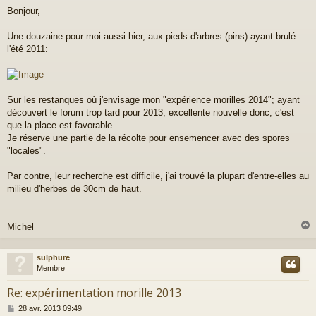
e
Bonjour,
s
s
a
Une douzaine pour moi aussi hier, aux pieds d'arbres (pins) ayant brulé
g
l'été 2011:
e
Sur les restanques où j'envisage mon "expérience morilles 2014"; ayant
découvert le forum trop tard pour 2013, excellente nouvelle donc, c'est
que la place est favorable.
Je réserve une partie de la récolte pour ensemencer avec des spores
"locales".
Par contre, leur recherche est difficile, j'ai trouvé la plupart d'entre-elles au
milieu d'herbes de 30cm de haut.
Michel
sulphure
t
Membre
Re: expérimentation morille 2013
M
28 avr. 2013 09:49