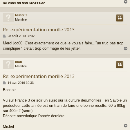
de vous un bon rabassier.
Mister T
t
Membre
Re: expérimentation morille 2013
M
28 août 2013 08:32
e
Merci jcc60. C'est exactement ce que je voulais faire..."un truc pas trop
s
compliqué " c'était trop dommage de les jetter.
s
a
g
e
bion
t
Membre
Re: expérimentation morille 2013
M
14 avr. 2016 19:33
e
Bonsoir,
s
s
a
Vu sur France 3 ce soir un sujet sur la culture des,morilles : en Savoie un
g
producteur cette année est en train de faire une bonne récolte: 60 à 80kg
e
sur 400m2 (serre).
Récolte anecdotique l'année dernière.
Michel