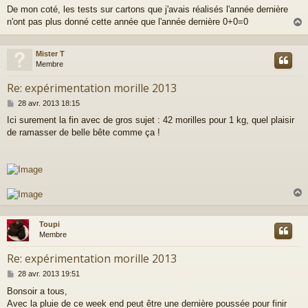
e
De mon coté, les tests sur cartons que j'avais réalisés l'année dernière
s
n'ont pas plus donné cette année que l'année dernière 0+0=0
s
a
g
e
Mister T
t
Membre
Re: expérimentation morille 2013
M
28 avr. 2013 18:15
e
Ici surement la fin avec de gros sujet : 42 morilles pour 1 kg, quel plaisir
s
de ramasser de belle bête comme ça !
s
a
g
e
Toupi
t
Membre
Re: expérimentation morille 2013
M
28 avr. 2013 19:51
e
Bonsoir a tous,
s
Avec la pluie de ce week end peut être une dernière poussée pour finir
s