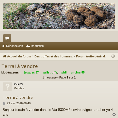
or
Déconnexion
Inscription
u
Accueil du forum
Des truffes et des hommes.
Forum truffe général.
m
Terrai à vendre
s
Modérateurs :
jacques 37
,
galistruffe
,
phil
,
uncinat55
1 message • Page
1
sur
1
Rick83
Membre
Terrai à vendre
M
29 avr. 2016 08:48
e
Bonjour terrain à vendre dans le Var 5300M2 environ vigne arracher ya 4
s
ans
s