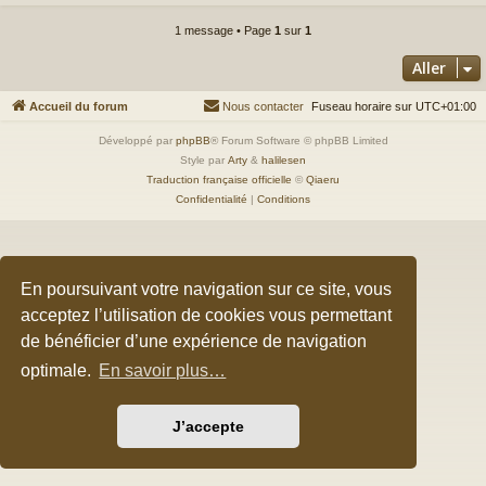
a
g
1 message • Page
1
sur
1
e
t
Aller
Accueil du forum
Nous contacter
Fuseau horaire sur
UTC+01:00
Développé par
phpBB
® Forum Software © phpBB Limited
Style par
Arty
&
halilesen
Traduction française officielle
©
Qiaeru
Confidentialité
|
Conditions
En poursuivant votre navigation sur ce site, vous
acceptez l’utilisation de cookies vous permettant
de bénéficier d’une expérience de navigation
optimale.
En savoir plus…
J’accepte