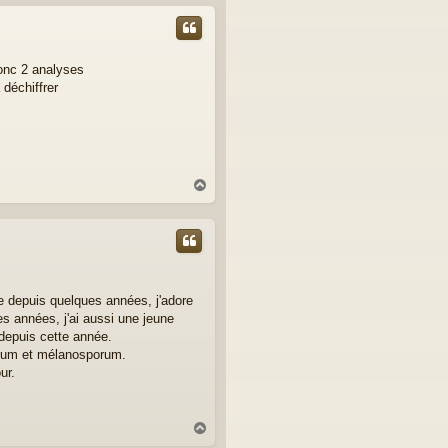
u
t
donc 2 analyses
déchiffrer
H
a
u
t
fe depuis quelques années, j'adore
s années, j'ai aussi une jeune
 depuis cette année.
natum et mélanosporum.
ur.
H
a