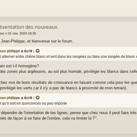
résentation des nouveaux.
ion
»
01 nov. 2024 19:35
 Jean-Philippe, et bienvenue sur le forum.
ean philippe
a écrit :
il alterner entre chêne blanc et vert dans les rangées ou faire une rangée de blanc
rain est t-il homogène?
 des zones plus argileuses, au sol plus humide, privilégie les blancs dans celle
.
 chez moi de bons résultats de croissance en faisant comme cela pour les quelq
privilégié les verts car il n'y a pas de blancs à proximité de mon terrain).
ean philippe
a écrit :
il qu’il soit en quinconces ou peu importe
dépendre de l'orientation de tes lignes, pense que chez nous il peut faire très 
nés de façon à se faire de l'ombre, cela va limiter la T°.