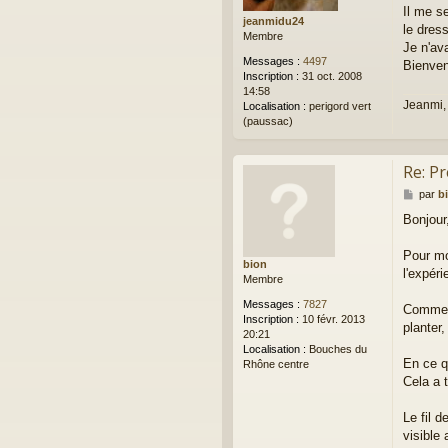
Il me s
s
jeanmidu24
a
le dres
Membre
g
Je n'av
e
Messages :
4497
Bienven
Inscription :
31 oct. 2008
14:58
Jeanmi,
Localisation :
perigord vert
(paussac)
Re: P
M
par
b
e
Bonjour
s
s
a
Pour mo
bion
g
l'expéri
Membre
e
Messages :
7827
Comme j
Inscription :
10 févr. 2013
planter
20:21
Localisation :
Bouches du
En ce q
Rhône centre
Cela a 
Le fil d
visible