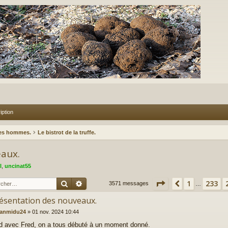
iption
des hommes.
Le bistrot de la truffe.
aux.
l
,
uncinat55
Rechercher
Recherche avancée
Page
235
sur
239
1
233
Précédent
3571 messages
…
résentation des nouveaux.
eanmidu24
»
01 nov. 2024 10:44
d avec Fred, on a tous débuté à un moment donné.