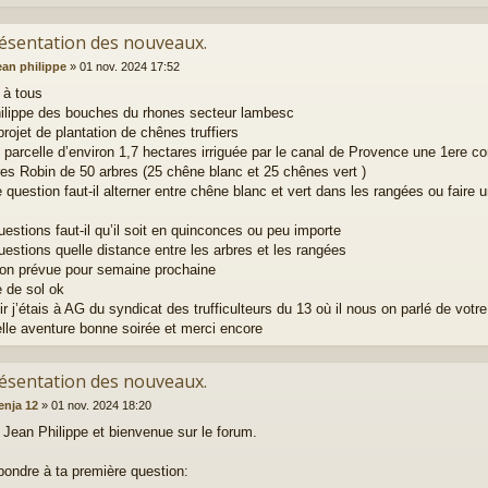
résentation des nouveaux.
ean philippe
»
01 nov. 2024 17:52
 à tous
ilippe des bouches du rhones secteur lambesc
projet de plantation de chênes truffiers
 parcelle d’environ 1,7 hectares irriguée par le canal de Provence une 1ere 
res Robin de 50 arbres (25 chêne blanc et 25 chênes vert )
 question faut-il alterner entre chêne blanc et vert dans les rangées ou faire
estions faut-il qu’il soit en quinconces ou peu importe
estions quelle distance entre les arbres et les rangées
ion prévue pour semaine prochaine
 de sol ok
nir j’étais à AG du syndicat des trufficulteurs du 13 où il nous on parlé de vot
elle aventure bonne soirée et merci encore
résentation des nouveaux.
enja 12
»
01 nov. 2024 18:20
 Jean Philippe et bienvenue sur le forum.
pondre à ta première question: