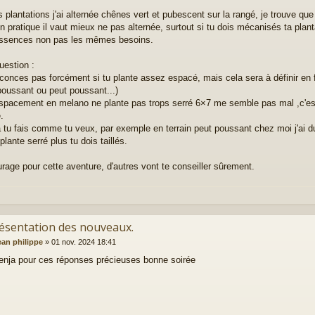
 plantations j'ai alternée chênes vert et pubescent sur la rangé, je trouve que
 pratique il vaut mieux ne pas alternée, surtout si tu dois mécanisés ta plantat
ssences non pas les mêmes besoins.
uestion :
conces pas forcément si tu plante assez espacé, mais cela sera à définir en fo
 poussant ou peut poussant...)
espacement en melano ne plante pas trops serré 6×7 me semble pas mal ,c'est 
.
 tu fais comme tu veux, par exemple en terrain peut poussant chez moi j'ai 
plante serré plus tu dois taillés.
rage pour cette aventure, d'autres vont te conseiller sûrement.
résentation des nouveaux.
ean philippe
»
01 nov. 2024 18:41
enja pour ces réponses précieuses bonne soirée