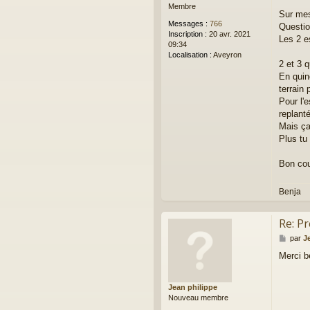
Membre
e
Sur mes
Messages :
766
Question
Inscription :
20 avr. 2021
Les 2 e
09:34
Localisation :
Aveyron
2 et 3 q
En quin
terrain
Pour l'
replanté
Mais ça
Plus tu 
Bon cou
Benja
Re: P
M
par
J
e
Merci b
s
s
a
Jean philippe
g
Nouveau membre
e