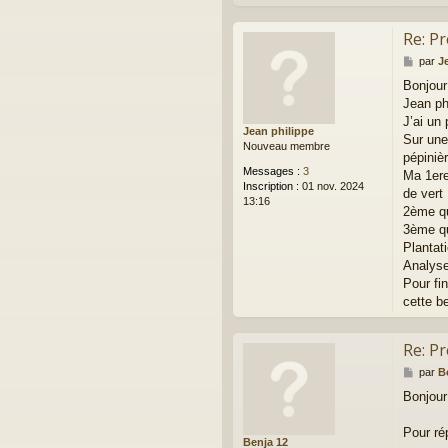
Re: P
M
par
J
e
Bonjour
s
Jean ph
s
a
J’ai un 
Jean philippe
g
Sur une
Nouveau membre
e
pépiniè
Messages :
3
Ma 1ere
Inscription :
01 nov. 2024
de vert
13:16
2ème qu
3ème qu
Plantat
Analyse
Pour fi
cette b
Re: P
M
par
B
e
Bonjour
s
s
a
Pour ré
Benja 12
g