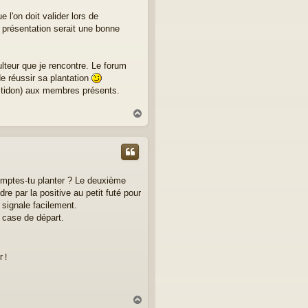
 l'on doit valider lors de
il présentation serait une bonne
culteur que je rencontre. Le forum
e réussir sa plantation
astidon) aux membres présents.
H
a
u
t
comptes-tu planter ? Le deuxième
e par la positive au petit futé pour
 signale facilement.
 case de départ.
 !
H