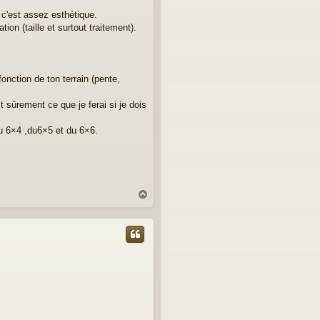
 c'est assez esthétique.
ion (taille et surtout traitement).
nction de ton terrain (pente,
sûrement ce que je ferai si je dois
du 6×4 ,du6×5 et du 6×6.
H
a
u
t