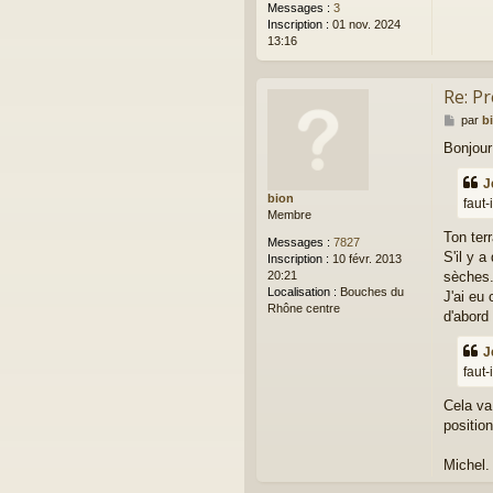
Messages :
3
Inscription :
01 nov. 2024
13:16
Re: P
M
par
b
e
Bonjour
s
s
J
a
bion
g
faut-
Membre
e
Ton ter
Messages :
7827
S'il y a
Inscription :
10 févr. 2013
20:21
sèches
Localisation :
Bouches du
J'ai eu
Rhône centre
d'abord 
J
faut-
Cela va 
position
Michel.