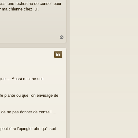
ussi une recherche de conseil pour
er ma chienne chez lui.
H
a
u
t
que.....Aussi minime soit
ffe planté ou que l'on envisage de
 de ne pas donner de conseil....
ut-être l'épingler afin qu'il soit