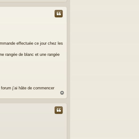
a
u
t
commande effectuée ce jour chez les
 une rangée de blanc et une rangée
re forum j’ai hâte de commencer
H
a
u
t