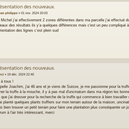
résentation des nouveaux.
ean philippe
»
01 nov. 2024 20:03
 Michel j’ai effectivement 2 zones différentes dans ma parcelle j’ai effectué 
eaux des résultats ils y’a quelques différences mais c'est un peu compliqué à 
rientation des lignes c’est plein sud
résentation des nouveaux.
nci
»
19 déc. 2024 22:40
 à tous !
pelle Joachim, j'ai 46 ans et je viens de Suisse, je me passionne pour la truf
her la truffe à la mouche, il y à pas mal d'uncinatum dans ma région les bonne
 que j'ai dresser pour la recherche de la truffe qui commence à bien travailler
'ai planté quelques plants truffiers sur mon terrain autour de la maison, unci
is bien trouver un petit terrain pour faire une plantation plus conséquente un jo
rum à l'air très intéressant, merci