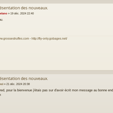
résentation des nouveaux.
elano
»
19 déc. 2024 22:40
nu.
ww.grossestruffes.com
-
http://fly-only.gobages.net/
résentation des nouveaux.
nci
»
21 déc. 2024 20:38
red, pour la bienvenue j'étais pas sur d'avoir écrit mon message au bonne endr
m