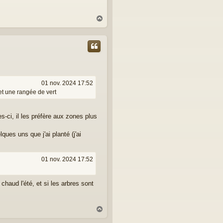
H
a
u
t
01 nov. 2024 17:52
 et une rangée de vert
s-ci, il les préfère aux zones plus
ues uns que j'ai planté (j'ai
01 nov. 2024 17:52
chaud l'été, et si les arbres sont
H
a