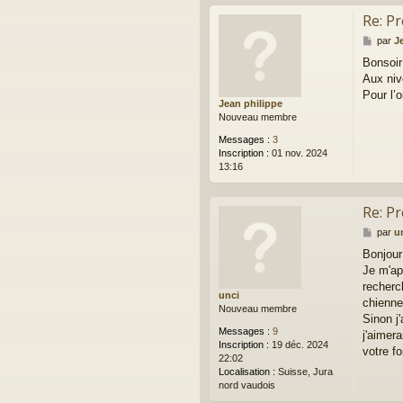
Re: P
M
par
J
e
Bonsoir
s
Aux niv
s
a
Pour l’o
Jean philippe
g
Nouveau membre
e
Messages :
3
Inscription :
01 nov. 2024
13:16
Re: P
M
par
u
e
Bonjour
s
Je m'ap
s
a
recherc
unci
g
chienne
Nouveau membre
e
Sinon j
Messages :
9
j'aimera
Inscription :
19 déc. 2024
votre fo
22:02
Localisation :
Suisse, Jura
nord vaudois