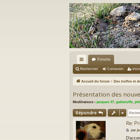
Forums
ac
Rechercher
Connexion
Inscr
co
Accueil du forum
Des truffes et 
ur
Présentation des nouve
ci
Modérateurs :
jacques 37
,
galistruffe
,
phi
s
Répondre
Re: P
M
par
j
e
D'accor
s