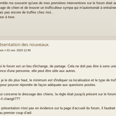
emble me souvenir qu'une de mes premières interventions sur le forum était a
sage de chien et de trouver un trufficulteur sympa qui m'autoriserait à entraîn
ais pas encore de truffes chez moi...
us à tous.
résentation des nouveaux.
ion
»
01 nov. 2024 12:49
,
i le forum est un lieu d'échange, de partage. Cela ne doit pas être à sens uni
ence d'une personne, elle peut être utile aux autres.
e le dis plus haut, le minimum est d'indiquer sa localisation et le type de tru
, pour pouvoir répondre de façon adéquate aux questions posées.
ui concerne le dressage des chiens, la règle était jusqu'à présent sur le forum
t-il changé???
e présentation n'est pas en évidence sur la page d’accueil du forum, il faudrait pe
 au premier coup d’œil.