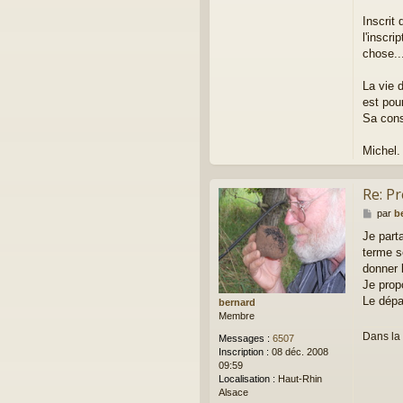
Inscrit
l'inscri
chose..
La vie d
est pour
Sa cons
Michel.
Re: P
M
par
b
e
Je part
s
terme s
s
a
donner 
g
Je prop
e
Le dépa
bernard
Membre
Dans la 
Messages :
6507
Inscription :
08 déc. 2008
09:59
Localisation :
Haut-Rhin
Alsace