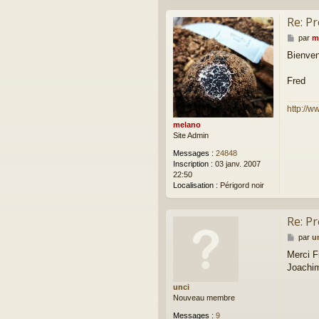
Re: P
M
par
m
e
Bienve
s
s
a
Fred
g
e
http://w
melano
Site Admin
Messages :
24848
Inscription :
03 janv. 2007
22:50
Localisation :
Périgord noir
Re: P
M
par
u
e
Merci F
s
Joachi
s
a
unci
g
Nouveau membre
e
Messages :
9