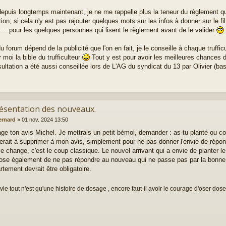
 depuis longtemps maintenant, je ne me rappelle plus la teneur du règlement que
ption; si cela n'y est pas rajouter quelques mots sur les infos à donner sur le f
.....pour les quelques personnes qui lisent le règlement avant de le valider
u forum dépend de la publicité que l'on en fait, je le conseille à chaque truffi
 moi la bible du trufficulteur
Tout y est pour avoir les meilleures chances d
ultation a été aussi conseillée lors de L'AG du syndicat du 13 par Olivier (b
résentation des nouveaux.
ernard
»
01 nov. 2024 13:50
age ton avis Michel. Je mettrais un petit bémol, demander : as-tu planté ou 
erait à supprimer à mon avis, simplement pour ne pas donner l'envie de répondr
le change, c'est le coup classique. Le nouvel arrivant qui a envie de planter le
ose également de ne pas répondre au nouveau qui ne passe pas par la bonne
rtement devrait être obligatoire.
vie tout n'est qu'une histoire de dosage , encore faut-il avoir le courage d'oser doser