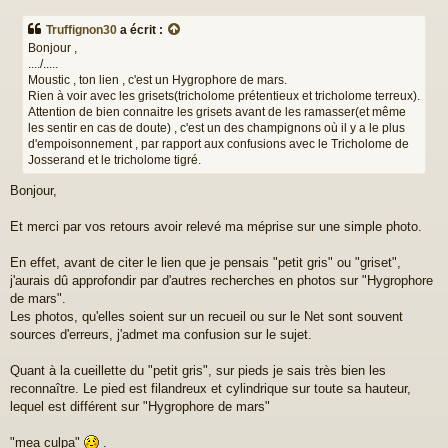
e
s
Truffignon30
a écrit :
s
Bonjour ,
a
..../.....
g
Moustic , ton lien , c'est un Hygrophore de mars.
e
Rien à voir avec les grisets(tricholome prétentieux et tricholome terreux).
Attention de bien connaitre les grisets avant de les ramasser(et même
les sentir en cas de doute) , c'est un des champignons où il y a le plus
d'empoisonnement , par rapport aux confusions avec le Tricholome de
Josserand et le tricholome tigré.
Bonjour,
Et merci par vos retours avoir relevé ma méprise sur une simple photo.
En effet, avant de citer le lien que je pensais "petit gris" ou "griset",
j'aurais dû approfondir par d'autres recherches en photos sur "Hygrophore
de mars".
Les photos, qu'elles soient sur un recueil ou sur le Net sont souvent
sources d'erreurs, j'admet ma confusion sur le sujet.
Quant à la cueillette du "petit gris", sur pieds je sais très bien les
reconnaître. Le pied est filandreux et cylindrique sur toute sa hauteur,
lequel est différent sur "Hygrophore de mars"
"mea culpa"
.