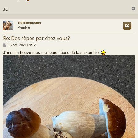
JC
Truffemeusien
t
Membre
Re: Des cèpes par chez vous?
M
15 oct. 2021 09:12
e
J'ai enfin trouvé mes meilleurs cèpes de la saison hier
s
s
a
g
e