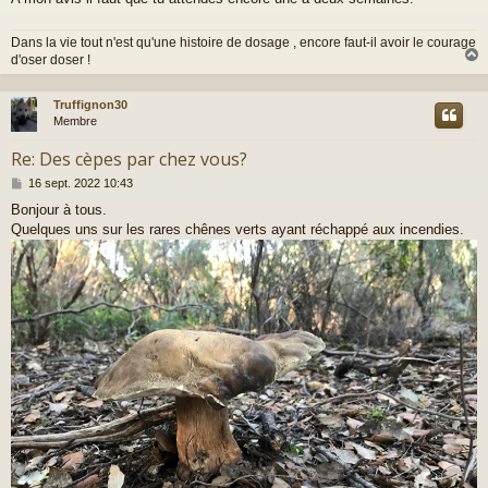
Dans la vie tout n'est qu'une histoire de dosage , encore faut-il avoir le courage
d'oser doser !
Truffignon30
t
Membre
Re: Des cèpes par chez vous?
M
16 sept. 2022 10:43
e
Bonjour à tous.
s
Quelques uns sur les rares chênes verts ayant réchappé aux incendies.
s
a
g
e