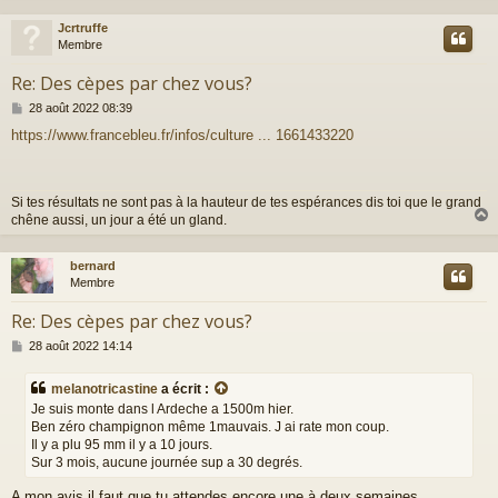
g
e
Jcrtruffe
t
Membre
Re: Des cèpes par chez vous?
M
28 août 2022 08:39
e
https://www.francebleu.fr/infos/culture ... 1661433220
s
s
a
g
Si tes résultats ne sont pas à la hauteur de tes espérances dis toi que le grand
e
chêne aussi, un jour a été un gland.
bernard
t
Membre
Re: Des cèpes par chez vous?
M
28 août 2022 14:14
e
s
melanotricastine
a écrit :
s
Je suis monte dans l Ardeche a 1500m hier.
a
Ben zéro champignon même 1mauvais. J ai rate mon coup.
g
Il y a plu 95 mm il y a 10 jours.
e
Sur 3 mois, aucune journée sup a 30 degrés.
A mon avis il faut que tu attendes encore une à deux semaines.