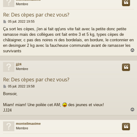
t
Membre
Re: Des cèpes par chez vous?
M
05 juil. 2022 19:55
e
Ça sort les cèpes, j'en ai fait qq'uns vite fait avec la petite donc petite
s
ramasse mais des collègues ont fait entre 3 et 5 kg, types cèpes de
s
a
châtaigner, c pas des noires ni des bordelais, en bordure, le contonnier en
g
en desinguer 2 kg avec la faucheuse communale avant de ramasser les
e
survivants
jj24
t
Membre
Re: Des cèpes par chez vous?
M
05 juil. 2022 19:58
e
Bonsoir,
s
s
a
Miam! miam! Une poilée cet AM;
des jeunes et vieux!
g
JJ24
e
monteilmaxime
t
Membre