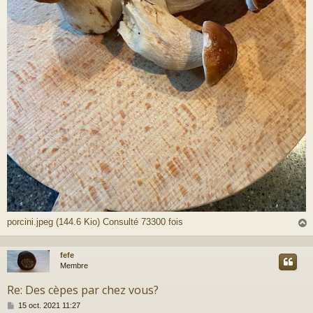
porcini.jpeg (144.6 Kio) Consulté 73300 fois
fefe
t
Membre
Re: Des cèpes par chez vous?
M
15 oct. 2021 11:27