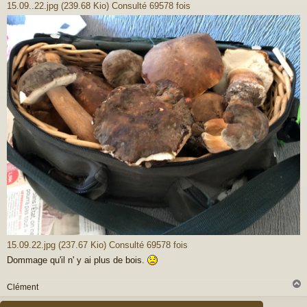
15.09..22.jpg (239.68 Kio) Consulté 69578 fois
15.09.22.jpg (237.67 Kio) Consulté 69578 fois
Dommage qu'il n' y ai plus de bois.
Clément