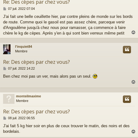
Re: Des cèpes par chez vous?
M
07 juil. 2022 07:04
e
J'ai fait une belle ceuillette hier, par contre pleins de monde sur les bords
s
de route. Comme quoi le gasoil est pas assez chère, parceque venir
s
a
d'Angoulême jusqu'à chez nous pour ramasser, ça commence à faire
g
chère le kg de cèpes. Après y'en à qui sont bien verreux même petit
e
l'inquiet84
t
Membre
Re: Des cèpes par chez vous?
M
07 juil. 2022 14:22
e
Ben chez moi pas un ver, mais alors pas un seul.
s
s
a
g
e
monteilmaxime
t
Membre
Re: Des cèpes par chez vous?
M
08 juil. 2022 06:55
e
J'ai fait 5 kg hier soir en plus de ceux trouver le matin, des noirs et des
s
bordelais.
s
a