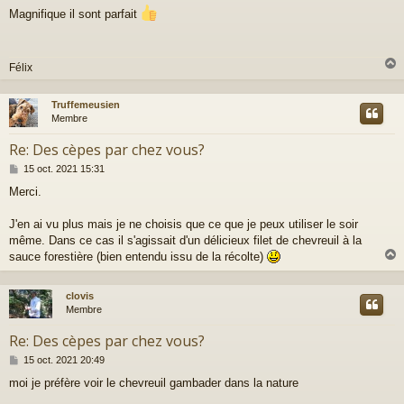
e
Magnifique il sont parfait
s
s
a
g
Félix
e
Truffemeusien
t
Membre
Re: Des cèpes par chez vous?
M
15 oct. 2021 15:31
e
Merci.
s
s
a
J'en ai vu plus mais je ne choisis que ce que je peux utiliser le soir
g
même. Dans ce cas il s'agissait d'un délicieux filet de chevreuil à la
e
sauce forestière (bien entendu issu de la récolte)
clovis
t
Membre
Re: Des cèpes par chez vous?
M
15 oct. 2021 20:49
e
moi je préfère voir le chevreuil gambader dans la nature
s
s