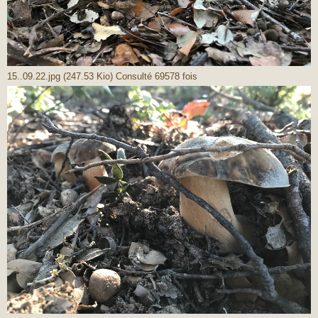
15..09.22.jpg (247.53 Kio) Consulté 69578 fois