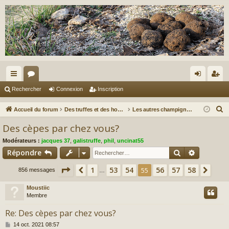
ac
or
on
ns
Rechercher
Connexion
Inscription
co
u
ne
cri
R
Accueil du forum
Des truffes et des hommes.
Les autres champignons...
ur
m
xi
pti
e
Des cèpes par chez vous?
c
ci
s
on
on
Modérateurs :
jacques 37
,
galistruffe
,
phil
,
uncinat55
h
s
Rechercher
Recherch
Répondre
e
r
Page
55
sur
58
1
53
54
56
57
58
Précédent
55
Suiv
856 messages
…
c
Moustiic
h
Membre
e
r
Re: Des cèpes par chez vous?
M
14 oct. 2021 08:57