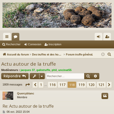
ac
or
on
ns
Rechercher
Connexion
Inscription
co
u
ne
cri
R
Accueil du forum
Des truffes et des hommes.
Forum truffe général.
ur
m
xi
pti
e
Actu autour de la truffe
c
ci
s
on
on
Modérateurs :
jacques 37
,
galistruffe
,
phil
,
uncinat55
h
s
Rechercher
Recherch
Répondre
e
r
Page
118
sur
121
1
116
117
119
120
121
Précédent
118
1809 messages
…
c
Quercyblanc
h
Membre
e
r
Re: Actu autour de la truffe
M
06 oct. 2022 15:04