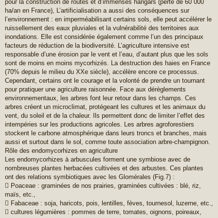
pour la construction de routes et d’immenses hangars (perte de 60 000
ha/an en France), L’artificialisation a aussi des conséquences sur
l’environnement : en imperméabilisant certains sols, elle peut accélérer le
ruissellement des eaux pluviales et la vulnérabilité des territoires aux
inondations. Elle est considérée également comme l’un des principaux
facteurs de réduction de la biodiversité. L’agriculture intensive est
responsable d’une érosion par le vent et l’eau, d’autant plus que les sols
sont de moins en moins mycorhizés. La destruction des haies en France
(70% depuis le milieu du XXe siècle), accélère encore ce processus.
Cependant, certains ont le courage et la volonté de prendre un tournant
pour pratiquer une agriculture raisonnée. Face aux dérèglements
environnementaux, les arbres font leur retour dans les champs. Ces
arbres créent un microclimat, protégeant les cultures et les animaux du
vent, du soleil et de la chaleur. Ils permettent donc de limiter l’effet des
intempéries sur les productions agricoles. Les arbres agroforestiers
stockent le carbone atmosphérique dans leurs troncs et branches, mais
aussi et surtout dans le sol, comme toute association arbre-champignon.
Rôle des endomycorhizes en agriculture
Les endomycorhizes à arbuscules forment une symbiose avec de
nombreuses plantes herbacées cultivées et des arbustes. Ces plantes
ont des relations symbiotiques avec les Glomérales (Fig.7) :
 Poaceae : graminées de nos prairies, graminées cultivées : blé, riz,
maïs, etc.,
 Fabaceae : soja, haricots, pois, lentilles, fèves, tournesol, luzerne, etc.,
 cultures légumières : pommes de terre, tomates, oignons, poireaux,