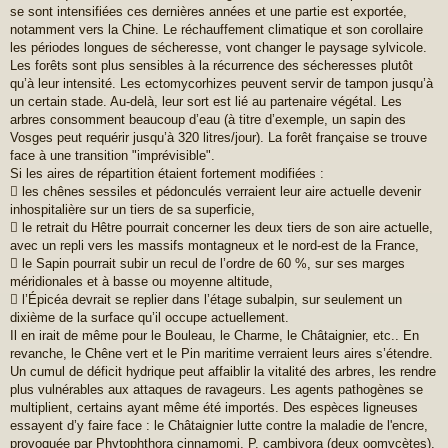
se sont intensifiées ces dernières années et une partie est exportée,
notamment vers la Chine. Le réchauffement climatique et son corollaire
les périodes longues de sécheresse, vont changer le paysage sylvicole.
Les forêts sont plus sensibles à la récurrence des sécheresses plutôt
qu’à leur intensité. Les ectomycorhizes peuvent servir de tampon jusqu’à
un certain stade. Au-delà, leur sort est lié au partenaire végétal. Les
arbres consomment beaucoup d’eau (à titre d’exemple, un sapin des
Vosges peut requérir jusqu’à 320 litres/jour). La forêt française se trouve
face à une transition "imprévisible".
Si les aires de répartition étaient fortement modifiées :
 les chênes sessiles et pédonculés verraient leur aire actuelle devenir
inhospitalière sur un tiers de sa superficie,
 le retrait du Hêtre pourrait concerner les deux tiers de son aire actuelle,
avec un repli vers les massifs montagneux et le nord-est de la France,
 le Sapin pourrait subir un recul de l’ordre de 60 %, sur ses marges
méridionales et à basse ou moyenne altitude,
 l’Épicéa devrait se replier dans l’étage subalpin, sur seulement un
dixième de la surface qu’il occupe actuellement.
Il en irait de même pour le Bouleau, le Charme, le Châtaignier, etc.. En
revanche, le Chêne vert et le Pin maritime verraient leurs aires s’étendre.
Un cumul de déficit hydrique peut affaiblir la vitalité des arbres, les rendre
plus vulnérables aux attaques de ravageurs. Les agents pathogènes se
multiplient, certains ayant même été importés. Des espèces ligneuses
essayent d’y faire face : le Châtaignier lutte contre la maladie de l'encre,
provoquée par Phytophthora cinnamomi, P. cambivora (deux oomycètes),