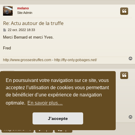
melano
t
Site Admin
Re: Actu autour de la truffe
M
22 oct. 2022 18:33
e
Merci Bernard et merci Yves.
s
s
a
Fred
g
e
http://www.grossestruffes.com
-
http://fly-only.gobages.net/
jj24
t
Membre
En poursuivant votre navigation sur ce site, vous
Re: Actu autour de la truffe
acceptez l’utilisation de cookies vous permettant
M
de bénéficier d’une expérience de navigation
23 oct. 2022 12:22
e
Bonjour,
optimale.
En savoir plus…
s
s
a
Merci Bernard, merci Yves!
g
JJ24
J’accepte
e
Répondre
t