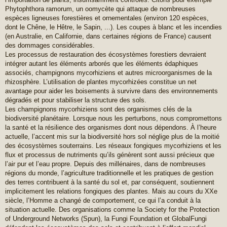
Phytophthora ramorum, un oomycète qui attaque de nombreuses
espèces ligneuses forestières et ornementales (environ 120 espèces,
dont le Chêne, le Hêtre, le Sapin, ...). Les coupes à blanc et les incendies
(en Australie, en Californie, dans certaines régions de France) causent
des dommages considérables.
Les processus de restauration des écosystèmes forestiers devraient
intégrer autant les éléments arborés que les éléments édaphiques
associés, champignons mycorhiziens et autres microorganismes de la
rhizosphère. L’utilisation de plantes mycorhizées constitue un net
avantage pour aider les boisements à survivre dans des environnements
dégradés et pour stabiliser la structure des sols.
Les champignons mycorhiziens sont des organismes clés de la
biodiversité planétaire. Lorsque nous les perturbons, nous compromettons
la santé et la résilience des organismes dont nous dépendons. À l’heure
actuelle, l’accent mis sur la biodiversité hors sol néglige plus de la moitié
des écosystèmes souterrains. Les réseaux fongiques mycorhiziens et les
flux et processus de nutriments qu’ils génèrent sont aussi précieux que
l’air pur et l’eau propre. Depuis des millénaires, dans de nombreuses
régions du monde, l’agriculture traditionnelle et les pratiques de gestion
des terres contribuent à la santé du sol et, par conséquent, soutiennent
implicitement les relations fongiques des plantes. Mais au cours du XXe
siècle, l’Homme a changé de comportement, ce qui l’a conduit à la
situation actuelle. Des organisations comme la Society for the Protection
of Underground Networks (Spun), la Fungi Foundation et GlobalFungi