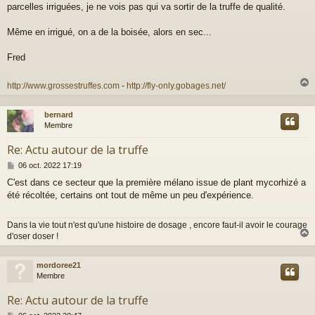
parcelles irriguées, je ne vois pas qui va sortir de la truffe de qualité.
s
a
g
Même en irrigué, on a de la boisée, alors en sec...
e
Fred
http://www.grossestruffes.com
-
http://fly-only.gobages.net/
bernard
t
Membre
Re: Actu autour de la truffe
M
06 oct. 2022 17:19
e
C'est dans ce secteur que la première mélano issue de plant mycorhizé a
s
été récoltée, certains ont tout de même un peu d'expérience.
s
a
g
Dans la vie tout n'est qu'une histoire de dosage , encore faut-il avoir le courage
e
d'oser doser !
mordoree21
t
Membre
Re: Actu autour de la truffe