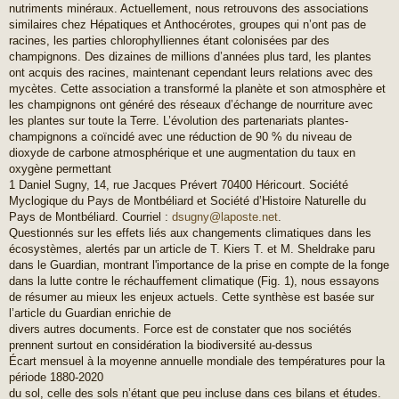
nutriments minéraux. Actuellement, nous retrouvons des associations
similaires chez Hépatiques et Anthocérotes, groupes qui n’ont pas de
racines, les parties chlorophylliennes étant colonisées par des
champignons. Des dizaines de millions d’années plus tard, les plantes
ont acquis des racines, maintenant cependant leurs relations avec des
mycètes. Cette association a transformé la planète et son atmosphère et
les champignons ont généré des réseaux d’échange de nourriture avec
les plantes sur toute la Terre. L’évolution des partenariats plantes-
champignons a coïncidé avec une réduction de 90 % du niveau de
dioxyde de carbone atmosphérique et une augmentation du taux en
oxygène permettant
1 Daniel Sugny, 14, rue Jacques Prévert 70400 Héricourt. Société
Myclogique du Pays de Montbéliard et Société d’Histoire Naturelle du
Pays de Montbéliard. Courriel :
dsugny@laposte.net
.
Questionnés sur les effets liés aux changements climatiques dans les
écosystèmes, alertés par un article de T. Kiers T. et M. Sheldrake paru
dans le Guardian, montrant l'importance de la prise en compte de la fonge
dans la lutte contre le réchauffement climatique (Fig. 1), nous essayons
de résumer au mieux les enjeux actuels. Cette synthèse est basée sur
l’article du Guardian enrichie de
divers autres documents. Force est de constater que nos sociétés
prennent surtout en considération la biodiversité au-dessus
Écart mensuel à la moyenne annuelle mondiale des températures pour la
période 1880-2020
du sol, celle des sols n’étant que peu incluse dans ces bilans et études.