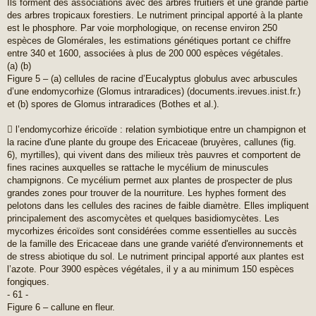
Ils forment des associations avec des arbres fruitiers et une grande partie
des arbres tropicaux forestiers. Le nutriment principal apporté à la plante
est le phosphore. Par voie morphologique, on recense environ 250
espèces de Glomérales, les estimations génétiques portant ce chiffre
entre 340 et 1600, associées à plus de 200 000 espèces végétales.
(a) (b)
Figure 5 – (a) cellules de racine d’Eucalyptus globulus avec arbuscules
d’une endomycorhize (Glomus intraradices) (documents.irevues.inist.fr.)
et (b) spores de Glomus intraradices (Bothes et al.).
 l’endomycorhize éricoïde : relation symbiotique entre un champignon et
la racine d'une plante du groupe des Ericaceae (bruyères, callunes (fig.
6), myrtilles), qui vivent dans des milieux très pauvres et comportent de
fines racines auxquelles se rattache le mycélium de minuscules
champignons. Ce mycélium permet aux plantes de prospecter de plus
grandes zones pour trouver de la nourriture. Les hyphes forment des
pelotons dans les cellules des racines de faible diamètre. Elles impliquent
principalement des ascomycètes et quelques basidiomycètes. Les
mycorhizes éricoïdes sont considérées comme essentielles au succès
de la famille des Ericaceae dans une grande variété d'environnements et
de stress abiotique du sol. Le nutriment principal apporté aux plantes est
l’azote. Pour 3900 espèces végétales, il y a au minimum 150 espèces
fongiques.
- 61 -
Figure 6 – callune en fleur.