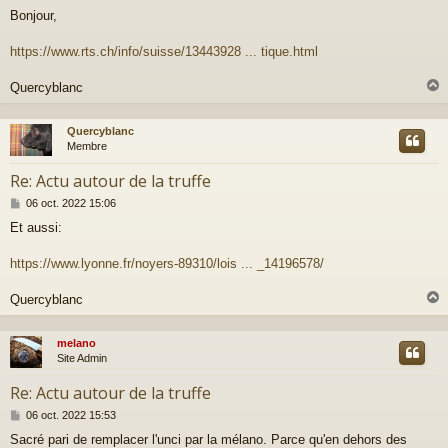
e
Bonjour,
s
s
a
https://www.rts.ch/info/suisse/13443928 ... tique.html
g
e
Quercyblanc
Quercyblanc
t
Membre
Re: Actu autour de la truffe
M
06 oct. 2022 15:06
e
Et aussi:
s
s
a
https://www.lyonne.fr/noyers-89310/lois ... _14196578/
g
e
Quercyblanc
melano
t
Site Admin
Re: Actu autour de la truffe
M
06 oct. 2022 15:53
e
Sacré pari de remplacer l'unci par la mélano. Parce qu'en dehors des
s