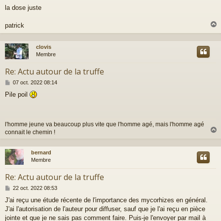
e
la dose juste
s
s
a
patrick
g
e
clovis
t
Membre
Re: Actu autour de la truffe
M
07 oct. 2022 08:14
e
Pile poil
s
s
a
g
l'homme jeune va beaucoup plus vite que l'homme agé, mais l'homme agé
e
connait le chemin !
bernard
t
Membre
Re: Actu autour de la truffe
M
22 oct. 2022 08:53
e
J'ai reçu une étude récente de l'importance des mycorhizes en général.
s
J'ai l'autorisation de l'auteur pour diffuser, sauf que je l'ai reçu en pièce
s
a
jointe et que je ne sais pas comment faire. Puis-je l'envoyer par mail à