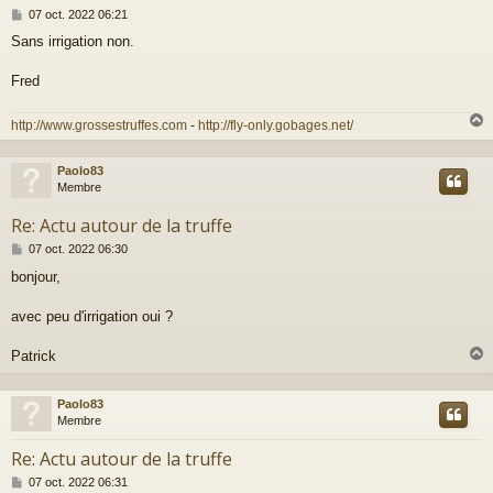
M
07 oct. 2022 06:21
e
Sans irrigation non.
s
s
a
Fred
g
e
http://www.grossestruffes.com
-
http://fly-only.gobages.net/
Paolo83
t
Membre
Re: Actu autour de la truffe
M
07 oct. 2022 06:30
e
bonjour,
s
s
a
avec peu d'irrigation oui ?
g
e
Patrick
Paolo83
t
Membre
Re: Actu autour de la truffe
M
07 oct. 2022 06:31