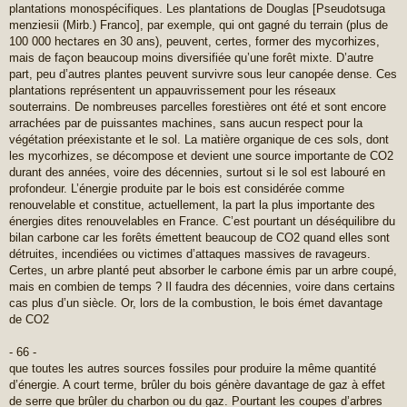
plantations monospécifiques. Les plantations de Douglas [Pseudotsuga
menziesii (Mirb.) Franco], par exemple, qui ont gagné du terrain (plus de
100 000 hectares en 30 ans), peuvent, certes, former des mycorhizes,
mais de façon beaucoup moins diversifiée qu’une forêt mixte. D’autre
part, peu d’autres plantes peuvent survivre sous leur canopée dense. Ces
plantations représentent un appauvrissement pour les réseaux
souterrains. De nombreuses parcelles forestières ont été et sont encore
arrachées par de puissantes machines, sans aucun respect pour la
végétation préexistante et le sol. La matière organique de ces sols, dont
les mycorhizes, se décompose et devient une source importante de CO2
durant des années, voire des décennies, surtout si le sol est labouré en
profondeur. L’énergie produite par le bois est considérée comme
renouvelable et constitue, actuellement, la part la plus importante des
énergies dites renouvelables en France. C’est pourtant un déséquilibre du
bilan carbone car les forêts émettent beaucoup de CO2 quand elles sont
détruites, incendiées ou victimes d’attaques massives de ravageurs.
Certes, un arbre planté peut absorber le carbone émis par un arbre coupé,
mais en combien de temps ? Il faudra des décennies, voire dans certains
cas plus d’un siècle. Or, lors de la combustion, le bois émet davantage
de CO2
- 66 -
que toutes les autres sources fossiles pour produire la même quantité
d’énergie. A court terme, brûler du bois génère davantage de gaz à effet
de serre que brûler du charbon ou du gaz. Pourtant les coupes d’arbres