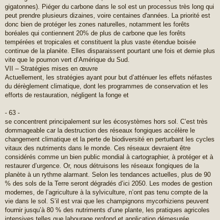
gigatonnes). Piéger du carbone dans le sol est un processus très long qui
peut prendre plusieurs dizaines, voire centaines d'années. La priorité est
donc bien de protéger les zones naturelles, notamment les forêts
boréales qui contiennent 20% de plus de carbone que les forêts
tempérées et tropicales et constituent la plus vaste étendue boisée
continue de la planète. Elles disparaissent pourtant une fois et demie plus
vite que le poumon vert d’Amérique du Sud.
VII – Stratégies mises en œuvre
Actuellement, les stratégies ayant pour but d’atténuer les effets néfastes
du dérèglement climatique, dont les programmes de conservation et les
efforts de restauration, négligent la fonge et
- 63 -
se concentrent principalement sur les écosystèmes hors sol. C’est très
dommageable car la destruction des réseaux fongiques accélère le
changement climatique et la perte de biodiversité en perturbant les cycles
vitaux des nutriments dans le monde. Ces réseaux devraient être
considérés comme un bien public mondial à cartographier, à protéger et à
restaurer d’urgence. Or, nous détruisons les réseaux fongiques de la
planète à un rythme alarmant. Selon les tendances actuelles, plus de 90
% des sols de la Terre seront dégradés d’ici 2050. Les modes de gestion
modernes, de l’agriculture à la sylviculture, n’ont pas tenu compte de la
vie dans le sol. S’il est vrai que les champignons mycorhiziens peuvent
fournir jusqu’à 80 % des nutriments d’une plante, les pratiques agricoles
intensives telles que labourage profond et application démesurée