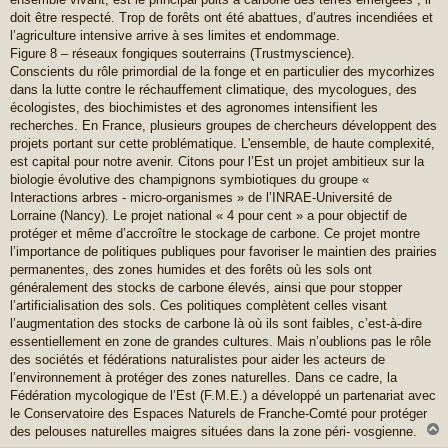
doit être respecté. Trop de forêts ont été abattues, d’autres incendiées et
l’agriculture intensive arrive à ses limites et endommage.
Figure 8 – réseaux fongiques souterrains (Trustmyscience).
Conscients du rôle primordial de la fonge et en particulier des mycorhizes
dans la lutte contre le réchauffement climatique, des mycologues, des
écologistes, des biochimistes et des agronomes intensifient les
recherches. En France, plusieurs groupes de chercheurs développent des
projets portant sur cette problématique. L'ensemble, de haute complexité,
est capital pour notre avenir. Citons pour l’Est un projet ambitieux sur la
biologie évolutive des champignons symbiotiques du groupe «
Interactions arbres - micro-organismes » de l’INRAE-Université de
Lorraine (Nancy). Le projet national « 4 pour cent » a pour objectif de
protéger et même d’accroître le stockage de carbone. Ce projet montre
l’importance de politiques publiques pour favoriser le maintien des prairies
permanentes, des zones humides et des forêts où les sols ont
généralement des stocks de carbone élevés, ainsi que pour stopper
l’artificialisation des sols. Ces politiques complètent celles visant
l’augmentation des stocks de carbone là où ils sont faibles, c’est-à-dire
essentiellement en zone de grandes cultures. Mais n’oublions pas le rôle
des sociétés et fédérations naturalistes pour aider les acteurs de
l’environnement à protéger des zones naturelles. Dans ce cadre, la
Fédération mycologique de l’Est (F.M.E.) a développé un partenariat avec
le Conservatoire des Espaces Naturels de Franche-Comté pour protéger
des pelouses naturelles maigres situées dans la zone péri- vosgienne.