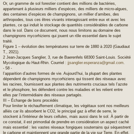
Or, un gramme de sol forestier contient des millions de bactéries,
appartenant à plusieurs milliers d’espèces, des milliers de micro-algues,
des centaines d’espèces de champignons, un millier d’amibes, des
arthropodes, tous ces êtres vivants interagissant entre eux et avec les
plantes, ce qui induit le stockage de quantités considérables de carbone
dans le sol. Dans ce document, nous nous limitons au domaine des
champignons mycorhiziens qui jouent un rôle essentiel dans le sujet
traité.
Figure 1 – évolution des températures sur terre de 1880 à 2020 (Gaudiaut
T., 2021).
2 Jean-Jacques Sanglier, 3, rue de Baerenfels 68300 Saint-Louis. Société
Mycologique du Haut-Rhin. Courriel :
jjsanglier.esperanza@gmail.com
.
- 58 -
l’apparition d’autres formes de vie. Aujourd’hui, la plupart des plantes
dépendent de champignons mycorhiziens qui tissent des réseaux avec
les racines, fournissent aux plantes des nutriments cruciaux tels l’azote
et le phosphore, les défendent contre les maladies et les relient entre
elles par l’intermédiaire des réseaux partagés.
III – Échange de bons procédés
Pour limiter le réchauffement climatique, les végétaux sont nos meilleurs
alliés car ils absorbent le CO2, le principal gaz à effet de serre, le
stockent à l'intérieur de leurs cellules, mais aussi dans le sol. À partir de
ce constat, il est primordial de prendre en considération un aspect caché
mais essentiel : les vastes réseaux fongiques souterrains qui séquestrent
le carbone et maintiennent une grande partie de la vie sur Terre. En effet,