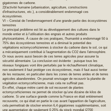
gigatonnes de carbone.
2)l'activité humaine (urbanisation, agriculture, constructions
d'infrastructures, etc.), a considérablement endommagé ces
écosystèmes.
VI – Constat de l’endommagement d’une grande partie des écosystèmes
terrestres
Le principal problème est lié au développement des cultures dans le
monde entier et à l’utilisation des engrais et autres produits
phytosanitaires. À cause de ces pratiques, l'humanité a endommagé 50 à
75% des écosystèmes terrestres et a diminué le potentiel des
végétations ectomycorhiziennes à stocker du carbone dans le sol, ce qui
a mécaniquement contribué à l'augmentation du CO2 dans l'atmosphère.
Or nous avons aussi besoin de ces terres agricoles pour assurer la
sécurité alimentaire. La conclusion est évidente : puisque tous les
réseaux fongiques vont être perturbés par le réchauffement climatique,
non seulement il faut protéger ces écosystèmes, mais il faut aussi tenter
de les restaurer, en particulier dans les zones de terres arides et de terres
agricoles abandonnées. On pourrait envisager de recouvrir la planète de
végétation ectomycorhizienne, mais cela ne suffirait pas.
En effet, chaque mètre carré de sol recouvert de plantes
ectomycorhiziennes ne permet de stocker qu’une dizaine de kilos de
carbone. Si une surface grande comme la France en était entièrement
recouverte, ce qui était en partie le cas avant l'apparition de l'agriculture,
cela permettrait de stocker environ 6,4 gigatonnes supplémentaires, soit
une augmentation de seulement 0,25% du stock mondial (2700