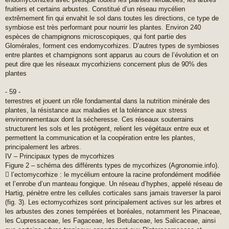
fruitiers et certains arbustes. Constitué d’un réseau mycélien
extrêmement fin qui envahit le sol dans toutes les directions, ce type de
symbiose est très performant pour nourrir les plantes. Environ 240
espèces de champignons microscopiques, qui font partie des
Glomérales, forment ces endomycorhizes. D’autres types de symbioses
entre plantes et champignons sont apparus au cours de l’évolution et on
peut dire que les réseaux mycorhiziens concernent plus de 90% des
plantes
- 59 -
terrestres et jouent un rôle fondamental dans la nutrition minérale des
plantes, la résistance aux maladies et la tolérance aux stress
environnementaux dont la sécheresse. Ces réseaux souterrains
structurent les sols et les protègent, relient les végétaux entre eux et
permettent la communication et la coopération entre les plantes,
principalement les arbres.
IV – Principaux types de mycorhizes
Figure 2 – schéma des différents types de mycorhizes (Agronomie.info).
 l’ectomycorhize : le mycélium entoure la racine profondément modifiée
et l’enrobe d’un manteau fongique. Un réseau d’hyphes, appelé réseau de
Hartig, pénètre entre les cellules corticales sans jamais traverser la paroi
(fig. 3). Les ectomycorhizes sont principalement actives sur les arbres et
les arbustes des zones tempérées et boréales, notamment les Pinaceae,
les Cupressaceae, les Fagaceae, les Betulaceae, les Salicaceae, ainsi