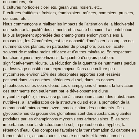
concombres, etc.,
 cultures horticoles : oeillets, géraniums, rosiers, etc.,
 cultures fruitières : fraisiers, framboisiers, mûriers, pommiers, pruniers,
cerisiers, etc..
Nous commençons à réaliser les impacts de l’altération de la biodiversité
des sols sur la qualité des aliments et la santé humaine. La contribution
la plus largement appréciée des champignons endomycorhiziens à
arbuscules, les Glomérales, est leur capacité d’améliorer l’absorption des
nutriments des plantes, en particulier du phosphore, puis de l’azote,
souvent de manière moins efficace et d’autres minéraux. En respectant
les champignons mycorhiziens, la quantité d’engrais peut être
significativement réduite. La réduction de la quantité de nutriments perdus
par lessivage constitue un enjeu majeur. Dans une culture peu
mycorhizée, environ 15% des phosphates apportés sont lessivés,
passent dans les couches inférieures du sol, dans les nappes
phréatiques ou les cours d’eau. Les champignons diminuent la lixiviation
des nutriments non seulement par le développement d’une
mycorhizosphère, mais aussi grâce à l’absorption accrue des substances
nutritives, à l’amélioration de la structure du sol et à la promotion de la
communauté microbienne avec immobilisation des nutriments. Des
glycoprotéines du groupe des glomalines sont des substances gluantes
produites par les champignons mycorhiziens arbusculaires. Elles sont
importantes pour la structuration du sol, la protection des hyphes, la
rétention d’eau. Ces composés favorisent la transformation du carbone en
formes stables, assurant ainsi la santé des sols et la réduction des