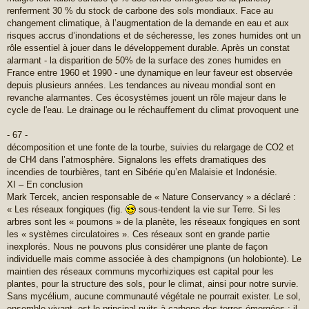
renferment 30 % du stock de carbone des sols mondiaux. Face au
changement climatique, à l’augmentation de la demande en eau et aux
risques accrus d’inondations et de sécheresse, les zones humides ont un
rôle essentiel à jouer dans le développement durable. Après un constat
alarmant - la disparition de 50% de la surface des zones humides en
France entre 1960 et 1990 - une dynamique en leur faveur est observée
depuis plusieurs années. Les tendances au niveau mondial sont en
revanche alarmantes. Ces écosystèmes jouent un rôle majeur dans le
cycle de l'eau. Le drainage ou le réchauffement du climat provoquent une
- 67 -
décomposition et une fonte de la tourbe, suivies du relargage de CO2 et
de CH4 dans l’atmosphère. Signalons les effets dramatiques des
incendies de tourbières, tant en Sibérie qu’en Malaisie et Indonésie.
XI – En conclusion
Mark Tercek, ancien responsable de « Nature Conservancy » a déclaré :
« Les réseaux fongiques (fig.
sous-tendent la vie sur Terre. Si les
arbres sont les « poumons » de la planète, les réseaux fongiques en sont
les « systèmes circulatoires ». Ces réseaux sont en grande partie
inexplorés. Nous ne pouvons plus considérer une plante de façon
individuelle mais comme associée à des champignons (un holobionte). Le
maintien des réseaux communs mycorhiziques est capital pour les
plantes, pour la structure des sols, pour le climat, ainsi pour notre survie.
Sans mycélium, aucune communauté végétale ne pourrait exister. Le sol,
ensemble vivant, est le principal puits à carbone des terres émergées ; il