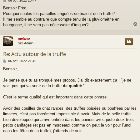
M
06 oct. 2022 20:47
e
Bonsoir Frèd,
s
Pourquoi seules les parcelles irriguées sortiraient de la truffe?
s
a
Il me semble au contraire que compte tenu de la pluviométrie en
g
bourgogne, il ne sera pas nécessaire d’irriguer?
e
melano
t
Site Admin
Re: Actu autour de la truffe
M
06 oct. 2022 21:45
e
Bonsoir,
s
s
a
Je pense que tu as tronqué mes propos. J'ai dit exactement ça : "je ne
g
vois pas qui va sortir de la truffe
de qualité
."
e
C'est le terme qualité qui est important dans cette phrase.
Avoir des couilles de chat rances, des truffes boisées ou bouffées par les
limaces, c'est pas forcément impossible à avoir. Mais de la belle truffe
bien développée qui arrive entière dans les paniers avec juste deux trois
petits canifages (et pas en morceaux comme on peut le voir pour l'unci
dans les fêtes de la truffe), j'attends de voir.