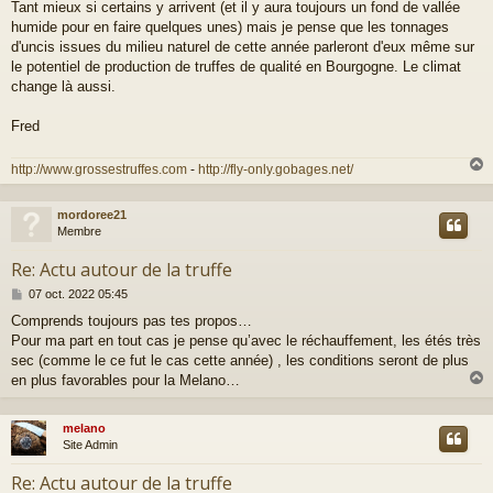
Tant mieux si certains y arrivent (et il y aura toujours un fond de vallée
humide pour en faire quelques unes) mais je pense que les tonnages
d'uncis issues du milieu naturel de cette année parleront d'eux même sur
le potentiel de production de truffes de qualité en Bourgogne. Le climat
change là aussi.
Fred
http://www.grossestruffes.com
-
http://fly-only.gobages.net/
mordoree21
t
Membre
Re: Actu autour de la truffe
M
07 oct. 2022 05:45
e
Comprends toujours pas tes propos…
s
Pour ma part en tout cas je pense qu’avec le réchauffement, les étés très
s
a
sec (comme le ce fut le cas cette année) , les conditions seront de plus
g
en plus favorables pour la Melano…
e
melano
t
Site Admin
Re: Actu autour de la truffe