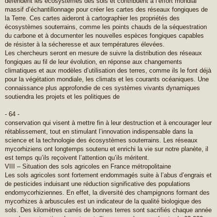
défendent les écosystèmes des sols et contribuent à l’effort mondial
massif d’échantillonnage pour créer les cartes des réseaux fongiques de
la Terre. Ces cartes aideront à cartographier les propriétés des
écosystèmes souterrains, comme les points chauds de la séquestration
du carbone et à documenter les nouvelles espèces fongiques capables
de résister à la sécheresse et aux températures élevées.
Les chercheurs seront en mesure de suivre la distribution des réseaux
fongiques au fil de leur évolution, en réponse aux changements
climatiques et aux modèles d’utilisation des terres, comme ils le font déjà
pour la végétation mondiale, les climats et les courants océaniques. Une
connaissance plus approfondie de ces systèmes vivants dynamiques
soutiendra les projets et les politiques de
- 64 -
conservation qui visent à mettre fin à leur destruction et à encourager leur
rétablissement, tout en stimulant l’innovation indispensable dans la
science et la technologie des écosystèmes souterrains. Les réseaux
mycorhiziens ont longtemps soutenu et enrichi la vie sur notre planète, il
est temps qu’ils reçoivent l’attention qu’ils méritent.
VIII – Situation des sols agricoles en France métropolitaine
Les sols agricoles sont fortement endommagés suite à l’abus d’engrais et
de pesticides induisant une réduction significative des populations
endomycorhiziennes. En effet, la diversité des champignons formant des
mycorhizes à arbuscules est un indicateur de la qualité biologique des
sols. Des kilomètres carrés de bonnes terres sont sacrifiés chaque année