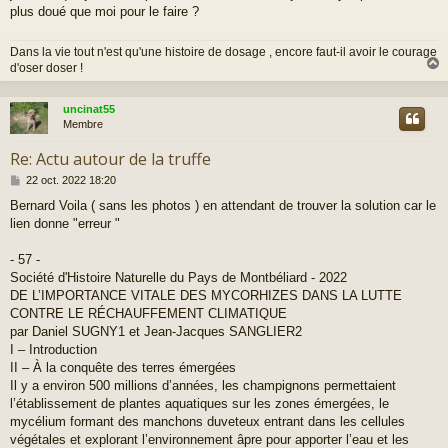
g
plus doué que moi pour le faire ?
e
Dans la vie tout n'est qu'une histoire de dosage , encore faut-il avoir le courage
d'oser doser !
uncinat55
t
Membre
Re: Actu autour de la truffe
M
22 oct. 2022 18:20
e
Bernard Voila ( sans les photos ) en attendant de trouver la solution car le
s
lien donne "erreur "
s
a
g
- 57 -
e
Société d'Histoire Naturelle du Pays de Montbéliard - 2022
DE L’IMPORTANCE VITALE DES MYCORHIZES DANS LA LUTTE
CONTRE LE RÉCHAUFFEMENT CLIMATIQUE
par Daniel SUGNY1 et Jean-Jacques SANGLIER2
I – Introduction
II – À la conquête des terres émergées
Il y a environ 500 millions d’années, les champignons permettaient
l’établissement de plantes aquatiques sur les zones émergées, le
mycélium formant des manchons duveteux entrant dans les cellules
végétales et explorant l’environnement âpre pour apporter l’eau et les