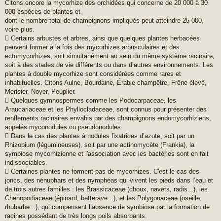
Citons encore la mycorhize des orchidées qui concerne de 20 000 à 30
000 espèces de plantes et
dont le nombre total de champignons impliqués peut atteindre 25 000,
voire plus.
 Certains arbustes et arbres, ainsi que quelques plantes herbacées
peuvent former à la fois des mycorhizes arbusculaires et des
ectomycorhizes, soit simultanément au sein du même système racinaire,
soit à des stades de vie différents ou dans d’autres environnements. Les
plantes à double mycorhize sont considérées comme rares et
inhabituelles. Citons Aulne, Bourdaine, Érable champêtre, Frêne élevé,
Merisier, Noyer, Peuplier.
 Quelques gymnospermes comme les Podocarpaceae, les
Araucariaceae et les Phyllocladaceae, sont connus pour présenter des
renflements racinaires envahis par des champignons endomycorhiziens,
appelés myconodules ou pseudonodules.
 Dans le cas des plantes à nodules fixatrices d’azote, soit par un
Rhizobium (légumineuses), soit par une actinomycète (Frankia), la
symbiose mycorhizienne et l'association avec les bactéries sont en fait
indissociables.
 Certaines plantes ne forment pas de mycorhizes. C'est le cas des
joncs, des nénuphars et des nymphéas qui vivent les pieds dans l’eau et
de trois autres familles : les Brassicaceae (choux, navets, radis...), les
Chenopodiaceae (épinard, betterave...), et les Polygonaceae (oseille,
rhubarbe...), qui compensent l’absence de symbiose par la formation de
racines possédant de très longs poils absorbants.