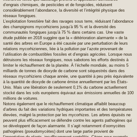
d’engrais chimiques, de pesticides et de fongicides, réduisent
considérablement l’abondance, la diversité et l’intégrité physique des
réseaux fongiques.
L’exploitation forestière fait des ravages sous terre, réduisant l’abondance
des champignons mycorhiziens jusqu’à 95 % et la diversité des
communautés fongiques jusqu’à 75 % dans certains cas. Une vaste
étude publiée en 2018 suggère que la « détérioration alarmante » de la
santé des arbres en Europe a été causée par une perturbation de leurs
relations mycorhiziennes, liée à la pollution par l’azote provenant de
l’utilisation de combustibles fossiles et d’engrais agricoles. Lorsque nous
détruisons les réseaux fongiques, nous sabotons les efforts destinés à
limiter le réchauffement de la planète. À l’échelle mondiale, au moins 5
milliards de tonnes de dioxyde de carbone sont séquestrés dans des
réseaux mycorhiziens chaque année, une quantité à peu près équivalente
à la quantité de dioxyde de carbone émise annuellement par les États-
Unis. Mais une libération de seulement 0,1% du carbone actuellement
stocké dans les sols européens équivaut aux émissions annuelles de 100
millions de voitures.
Notons également que le réchauffement climatique affaiblit beaucoup
d’arbres du fait des variations hydriques importantes et des températures
élevées, malgré la protection par les mycorhizes. Les arbres épuisés ne
peuvent plus efficacement se défendre contre les agents pathogènes qui
se développent de façon alarmante. Il s’agit notamment d’oomycètes
pathogènes (pseudomycètes) dont une large partie provient de
l’importation de plants, insuffisamment contrôlés. Citons pour exemple