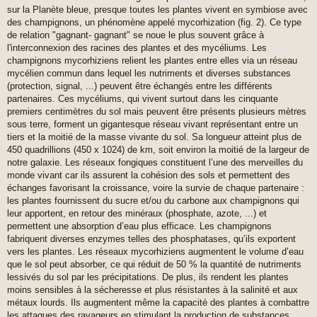
sur la Planète bleue, presque toutes les plantes vivent en symbiose avec
des champignons, un phénomène appelé mycorhization (fig. 2). Ce type
de relation "gagnant- gagnant" se noue le plus souvent grâce à
l'interconnexion des racines des plantes et des mycéliums. Les
champignons mycorhiziens relient les plantes entre elles via un réseau
mycélien commun dans lequel les nutriments et diverses substances
(protection, signal, ...) peuvent être échangés entre les différents
partenaires. Ces mycéliums, qui vivent surtout dans les cinquante
premiers centimètres du sol mais peuvent être présents plusieurs mètres
sous terre, forment un gigantesque réseau vivant représentant entre un
tiers et la moitié de la masse vivante du sol. Sa longueur atteint plus de
450 quadrillions (450 x 1024) de km, soit environ la moitié de la largeur de
notre galaxie. Les réseaux fongiques constituent l’une des merveilles du
monde vivant car ils assurent la cohésion des sols et permettent des
échanges favorisant la croissance, voire la survie de chaque partenaire :
les plantes fournissent du sucre et/ou du carbone aux champignons qui
leur apportent, en retour des minéraux (phosphate, azote, ...) et
permettent une absorption d’eau plus efficace. Les champignons
fabriquent diverses enzymes telles des phosphatases, qu’ils exportent
vers les plantes. Les réseaux mycorhiziens augmentent le volume d’eau
que le sol peut absorber, ce qui réduit de 50 % la quantité de nutriments
lessivés du sol par les précipitations. De plus, ils rendent les plantes
moins sensibles à la sécheresse et plus résistantes à la salinité et aux
métaux lourds. Ils augmentent même la capacité des plantes à combattre
les attaques des ravageurs en stimulant la production de substances