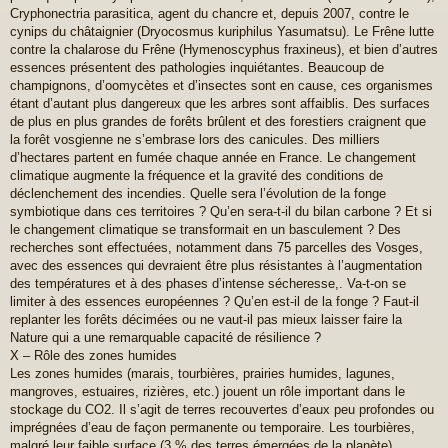
Cryphonectria parasitica, agent du chancre et, depuis 2007, contre le
cynips du châtaignier (Dryocosmus kuriphilus Yasumatsu). Le Frêne lutte
contre la chalarose du Frêne (Hymenoscyphus fraxineus), et bien d’autres
essences présentent des pathologies inquiétantes. Beaucoup de
champignons, d’oomycètes et d’insectes sont en cause, ces organismes
étant d’autant plus dangereux que les arbres sont affaiblis. Des surfaces
de plus en plus grandes de forêts brûlent et des forestiers craignent que
la forêt vosgienne ne s’embrase lors des canicules. Des milliers
d’hectares partent en fumée chaque année en France. Le changement
climatique augmente la fréquence et la gravité des conditions de
déclenchement des incendies. Quelle sera l’évolution de la fonge
symbiotique dans ces territoires ? Qu’en sera-t-il du bilan carbone ? Et si
le changement climatique se transformait en un basculement ? Des
recherches sont effectuées, notamment dans 75 parcelles des Vosges,
avec des essences qui devraient être plus résistantes à l’augmentation
des températures et à des phases d’intense sécheresse,. Va-t-on se
limiter à des essences européennes ? Qu’en est-il de la fonge ? Faut-il
replanter les forêts décimées ou ne vaut-il pas mieux laisser faire la
Nature qui a une remarquable capacité de résilience ?
X – Rôle des zones humides
Les zones humides (marais, tourbières, prairies humides, lagunes,
mangroves, estuaires, rizières, etc.) jouent un rôle important dans le
stockage du CO2. Il s’agit de terres recouvertes d’eaux peu profondes ou
imprégnées d’eau de façon permanente ou temporaire. Les tourbières,
malgré leur faible surface (3 % des terres émergées de la planète)