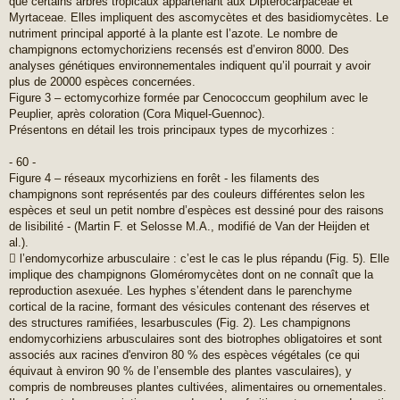
que certains arbres tropicaux appartenant aux Dipterocarpaceae et
Myrtaceae. Elles impliquent des ascomycètes et des basidiomycètes. Le
nutriment principal apporté à la plante est l’azote. Le nombre de
champignons ectomychoriziens recensés est d’environ 8000. Des
analyses génétiques environnementales indiquent qu’il pourrait y avoir
plus de 20000 espèces concernées.
Figure 3 – ectomycorhize formée par Cenococcum geophilum avec le
Peuplier, après coloration (Cora Miquel-Guennoc).
Présentons en détail les trois principaux types de mycorhizes :
- 60 -
Figure 4 – réseaux mycorhiziens en forêt - les filaments des
champignons sont représentés par des couleurs différentes selon les
espèces et seul un petit nombre d’espèces est dessiné pour des raisons
de lisibilité - (Martin F. et Selosse M.A., modifié de Van der Heijden et
al.).
 l’endomycorhize arbusculaire : c’est le cas le plus répandu (Fig. 5). Elle
implique des champignons Gloméromycètes dont on ne connaît que la
reproduction asexuée. Les hyphes s’étendent dans le parenchyme
cortical de la racine, formant des vésicules contenant des réserves et
des structures ramifiées, lesarbuscules (Fig. 2). Les champignons
endomycorhiziens arbusculaires sont des biotrophes obligatoires et sont
associés aux racines d'environ 80 % des espèces végétales (ce qui
équivaut à environ 90 % de l’ensemble des plantes vasculaires), y
compris de nombreuses plantes cultivées, alimentaires ou ornementales.