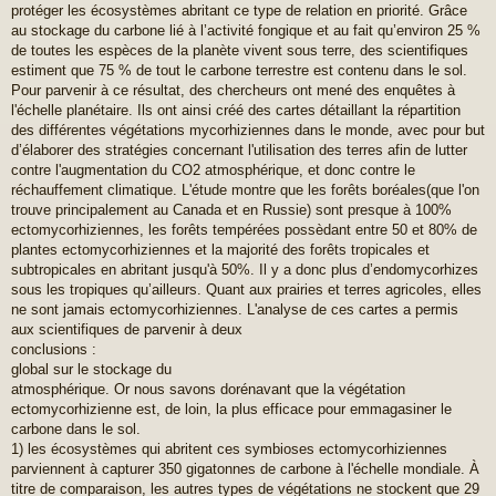
protéger les écosystèmes abritant ce type de relation en priorité. Grâce
au stockage du carbone lié à l’activité fongique et au fait qu’environ 25 %
de toutes les espèces de la planète vivent sous terre, des scientifiques
estiment que 75 % de tout le carbone terrestre est contenu dans le sol.
Pour parvenir à ce résultat, des chercheurs ont mené des enquêtes à
l'échelle planétaire. Ils ont ainsi créé des cartes détaillant la répartition
des différentes végétations mycorhiziennes dans le monde, avec pour but
d’élaborer des stratégies concernant l'utilisation des terres afin de lutter
contre l'augmentation du CO2 atmosphérique, et donc contre le
réchauffement climatique. L'étude montre que les forêts boréales(que l'on
trouve principalement au Canada et en Russie) sont presque à 100%
ectomycorhiziennes, les forêts tempérées possèdant entre 50 et 80% de
plantes ectomycorhiziennes et la majorité des forêts tropicales et
subtropicales en abritant jusqu'à 50%. Il y a donc plus d’endomycorhizes
sous les tropiques qu’ailleurs. Quant aux prairies et terres agricoles, elles
ne sont jamais ectomycorhiziennes. L'analyse de ces cartes a permis
aux scientifiques de parvenir à deux
conclusions :
global sur le stockage du
atmosphérique. Or nous savons dorénavant que la végétation
ectomycorhizienne est, de loin, la plus efficace pour emmagasiner le
carbone dans le sol.
1) les écosystèmes qui abritent ces symbioses ectomycorhiziennes
parviennent à capturer 350 gigatonnes de carbone à l'échelle mondiale. À
titre de comparaison, les autres types de végétations ne stockent que 29