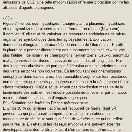
émissions de CO2. Une telle mycorhization offre une protection contre les
attaques d’agents pathogènes.
- 65 -
Figure 7 – effets des mycorhizes : chaque plant a plusieurs mycorhizes
et les mycorhizes de plantes voisines forment un réseau (Novasem).
Il convient d’utiliser et de valoriser les ressources endémiques de micro-
organismes symbiotiques dans les agrosystèmes. L’application
démesurée d’engrais minéraux réduit le nombre de Glomérales. En effet,
la plante peut pomper directement ces substances solubles et « ne voit
plus l’utilité » de nourrir les champignons mycorhiziens. Ceux-ci auront du
mal à survivre à des doses massives de pesticides et fongicides. Par
des irrigations abusives, on participe à l’érosion des sols, victimes aussi
des vents en zones non couvertes. En introduisant des champignons
endophytes dans les cultures, il est possible d’augmenter leur résistance
non seulement aux agents pathogènes mais aussi à la sécheresse et aux
chocs thermiques. Il n’y a actuellement pas d’extinction massive de la
biodiversité des sols et il est encore possible de la réveiller par un labour
moins profond et l’utilisation d’engrais organiques.
IX – Situation des forêts en France métropolitaine
Environ 30 % du territoire national est recouvert de forêts, dont 3⁄4
privées, ce qui peut paraître important, mais les plantations en
monoculture de résineux sont qualifiées de « forêts », ce qui ne reflète
pas la réalité. En effet, si les réseaux mycorhiziens peuvent être très
développés dans des forêts mixtes, il n’en est pas de même dans les