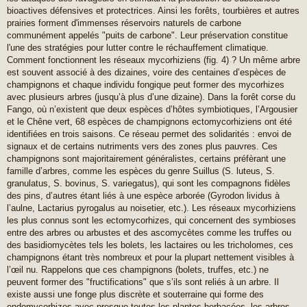
bioactives défensives et protectrices. Ainsi les forêts, tourbières et autres
prairies forment d'immenses réservoirs naturels de carbone
communément appelés "puits de carbone". Leur préservation constitue
l'une des stratégies pour lutter contre le réchauffement climatique.
Comment fonctionnent les réseaux mycorhiziens (fig. 4) ? Un même arbre
est souvent associé à des dizaines, voire des centaines d’espèces de
champignons et chaque individu fongique peut former des mycorhizes
avec plusieurs arbres (jusqu’à plus d’une dizaine). Dans la forêt corse du
Fango, où n’existent que deux espèces d’hôtes symbiotiques, l’Argousier
et le Chêne vert, 68 espèces de champignons ectomycorhiziens ont été
identifiées en trois saisons. Ce réseau permet des solidarités : envoi de
signaux et de certains nutriments vers des zones plus pauvres. Ces
champignons sont majoritairement généralistes, certains préfèrant une
famille d’arbres, comme les espèces du genre Suillus (S. luteus, S.
granulatus, S. bovinus, S. variegatus), qui sont les compagnons fidèles
des pins, d’autres étant liés à une espèce arborée (Gyrodon lividus à
l’aulne, Lactarius pyrogalus au noisetier, etc.). Les réseaux mycorhiziens
les plus connus sont les ectomycorhizes, qui concernent des symbioses
entre des arbres ou arbustes et des ascomycètes comme les truffes ou
des basidiomycètes tels les bolets, les lactaires ou les tricholomes, ces
champignons étant très nombreux et pour la plupart nettement visibles à
l’œil nu. Rappelons que ces champignons (bolets, truffes, etc.) ne
peuvent former des "fructifications" que s’ils sont reliés à un arbre. Il
existe aussi une fonge plus discrète et souterraine qui forme des
endomycorhizes avec presque toutes les plantes herbacées, les arbres