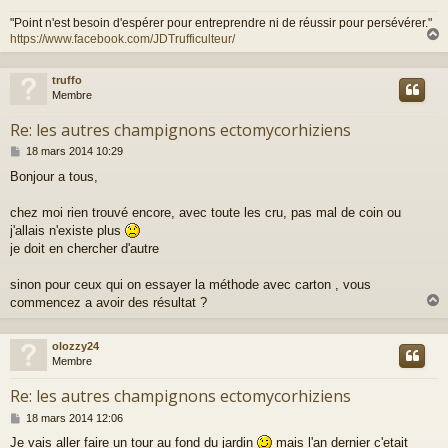
"Point n'est besoin d'espérer pour entreprendre ni de réussir pour persévérer."
https://www.facebook.com/JDTrufficulteur/
truffo
t
Membre
Re: les autres champignons ectomycorhiziens
M
18 mars 2014 10:29
e
Bonjour a tous,
s
s
a
chez moi rien trouvé encore, avec toute les cru, pas mal de coin ou
g
j'allais n'existe plus
e
je doit en chercher d'autre
sinon pour ceux qui on essayer la méthode avec carton , vous
commencez a avoir des résultat ?
olozzy24
t
Membre
Re: les autres champignons ectomycorhiziens
M
18 mars 2014 12:06
e
Je vais aller faire un tour au fond du jardin
mais l'an dernier c'etait
s