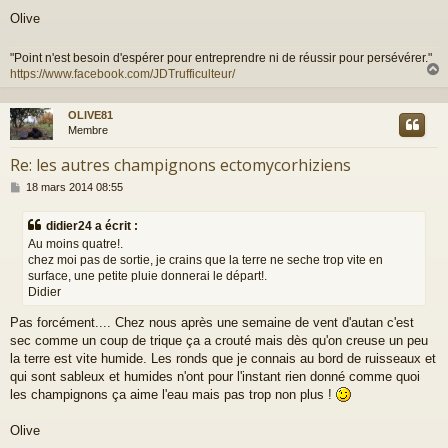
Olive
"Point n'est besoin d'espérer pour entreprendre ni de réussir pour persévérer."
https://www.facebook.com/JDTrufficulteur/
OLIVE81
t
Membre
Re: les autres champignons ectomycorhiziens
M
18 mars 2014 08:55
e
s
didier24 a écrit :
s
Au moins quatre!.
a
chez moi pas de sortie, je crains que la terre ne seche trop vite en
g
surface, une petite pluie donnerai le départ!.
e
Didier
Pas forcément.... Chez nous après une semaine de vent d'autan c'est
sec comme un coup de trique ça a crouté mais dès qu'on creuse un peu
la terre est vite humide. Les ronds que je connais au bord de ruisseaux et
qui sont sableux et humides n'ont pour l'instant rien donné comme quoi
les champignons ça aime l'eau mais pas trop non plus !
Olive