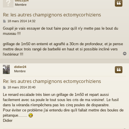
olozzy24
t
Membre
Re: les autres champignons ectomycorhiziens
M
18 mars 2014 14:32
e
Goupil je vais essayer de tout faire pour qu'il n'y mette pas le bout du
s
museau !!!
s
a
g
grillage de 1m50 en enterré et agraffé a 30cm de profondeur, et je pense
e
mettre deux trois rangé de barbellé en haut et si possible incliné vers
l'extérieur !!!
didier24
t
Membre
Re: les autres champignons ectomycorhiziens
M
18 mars 2014 20:40
e
Le renard escalade très bien un grillage de 1m50 et repart aussi
s
facilement avec sa poule le tout sous les cris de ma voisine!. Le fusil
s
a
dans la véranda n'empêchera pas les cinq poules de disparaitre.
g
Pour éviter ce problème j'ai entendu dire qu'il fallait mettre des boules de
e
pétanque........
Didier