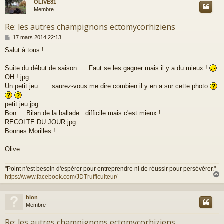
OLIVE81
t
Membre
Re: les autres champignons ectomycorhiziens
M
17 mars 2014 22:13
e
Salut à tous !
s
s
a
Suite du début de saison .... Faut se les gagner mais il y a du mieux !
g
OH !.jpg
e
Un petit jeu ..... saurez-vous me dire combien il y en a sur cette photo
petit jeu.jpg
Bon ... Bilan de la ballade : difficile mais c'est mieux !
RECOLTE DU JOUR.jpg
Bonnes Morilles !
Olive
"Point n'est besoin d'espérer pour entreprendre ni de réussir pour persévérer."
https://www.facebook.com/JDTrufficulteur/
bion
t
Membre
Re: les autres champignons ectomycorhiziens