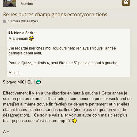
Membre
Re: les autres champignons ectomycorhiziens
M
18 mars 2014 08:40
e
s
bion a écrit :
s
Miam-miam
a
g
J'ai regardé hier chez moi, toujours rien: j'en avais trouvé l'année
e
dernière début avril.
Pour le Quizz, je dirais 4, peut être une 5° petite en haut à gauche.
Michel.
5 bravo MICHEL !
Effectivement il y en a une discrète en haut à gauche ! Cette année je
suis un peu en retard ... d'habitude je commence le premier week-end de
mars(j'en ai même trouvé fin février) ça démarre petitement et hier elles
étaient toutes plantées sur des cailloux (des blocs de grès en voie de
désagregation)... Ce soir je vais aller voir un autre coin mais c'est plus
frais je pense que c'est encore trop tôt
A +