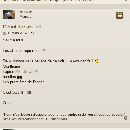
http://www.grossestruffes.com
-
http://fly-only.gobages.net/
OLIVE81
t
Membre
Début de saison !!
M
11 mars 2014 21:38
e
Salut à tous
s
s
a
Les affaires reprennent !!
g
e
Deux photos de la ballade de ce soir ... à vos canifs !
Morille.jpg
Lapremière de l'année.
morilles.jpg
Les premières de l'année
C'est parti !!!!!!!!!!!
Olive
"Point n'est besoin d'espérer pour entreprendre ni de réussir pour persévérer."
https://www.facebook.com/JDTrufficulteur/