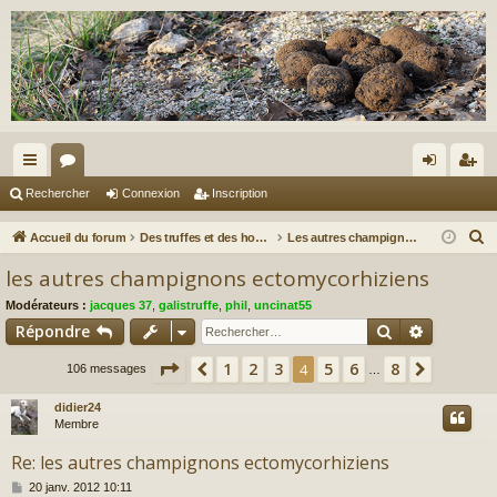
ac
or
on
ns
Rechercher
Connexion
Inscription
co
u
ne
cri
R
Accueil du forum
Des truffes et des hommes.
Les autres champignons...
ur
m
xi
pti
e
les autres champignons ectomycorhiziens
c
ci
s
on
on
Modérateurs :
jacques 37
,
galistruffe
,
phil
,
uncinat55
h
s
Rechercher
Recherch
Répondre
e
r
Page
4
sur
8
1
2
3
5
6
8
Précédent
4
Suivant
106 messages
…
c
didier24
h
Membre
e
r
Re: les autres champignons ectomycorhiziens
M
20 janv. 2012 10:11