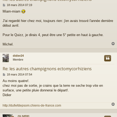
M
18 mars 2014 07:19
e
Miam-miam
s
s
a
J'ai regardé hier chez moi, toujours rien: j'en avais trouvé l'année dernière
g
début avril.
e
Pour le Quizz, je dirais 4, peut être une 5° petite en haut à gauche.
Michel.
didier24
t
Membre
Re: les autres champignons ectomycorhiziens
M
18 mars 2014 07:54
e
Au moins quatre!.
s
chez moi pas de sortie, je crains que la terre ne seche trop vite en
s
a
surface, une petite pluie donnerai le départ!.
g
Didier
e
http://dufiefdepsom.chiens-de-france.com
OLIVE81
t