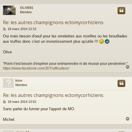
OLIVE81
t
Membre
Re: les autres champignons ectomycorhiziens
M
18 mars 2014 12:15
e
Oui mais besoin d'oeuf pour les omelettes aux morilles ou les brouillades
s
aux truffes donc c'est un investissement plus qu'utile !!!
s
a
g
Olive
e
"Point n'est besoin d'espérer pour entreprendre ni de réussir pour persévérer."
https://www.facebook.com/JDTrufficulteur/
bion
t
Membre
Re: les autres champignons ectomycorhiziens
M
18 mars 2014 13:52
e
Sans parler du fumier pour l'apport de MO.
s
s
a
Michel.
g
e