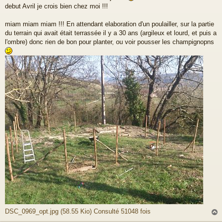
debut Avril je crois bien chez moi !!!
s
a
g
miam miam miam !!! En attendant elaboration d'un poulailler, sur la partie
e
du terrain qui avait était terrassée il y a 30 ans (argileux et lourd, et puis a
l'ombre) donc rien de bon pour planter, ou voir pousser les champignopns
DSC_0969_opt.jpg (58.55 Kio) Consulté 51048 fois