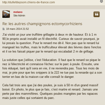
http://dufiefdepsom.chiens-de-france.com
melano
t
Site Admin
Re: les autres champignons ectomycorhiziens
M
18 mars 2014 21:52
e
J'ai visité un jour une truffière grillagée à deux m de hauteur. Et à 1 m
s
90,le proprio avait installé un fil électrifié. Curieux de savoir pourquoi, je
s
a
lui posais la question. Pour le renard me dit-il. Non pas que le renard lui
g
mangeait les truffes, mais le trufficulteur élevait des lièvres dans l'enclos
e
et il se les faisait piquer par le renard qui escaladait 2 m de grillage.
La solution que j'utilise, c'est l'éducation. Il faut que le renard se pique le
nez à l'électricité et connaisse l'échec sur le parc à poule. Ensuite, une
fois éduqué, tant qu'il sera en vie, il ne reviendra pas. Tous les mois de
mai, je prie pour que les snippers à la 222 ne tue pas la renarde qui a son
terrier en bas de la maison car elle connaît le danger.
Cela fait trois ans que j'ai des poules, je suis à 50 m d'un grand massif
boisé. En photo, le plus que je fais, c'est martre et renard. Jamais une
perte par des mammifères. Quelques poules mangées par les rapaces
mais juste celles qui sortaient du parc.