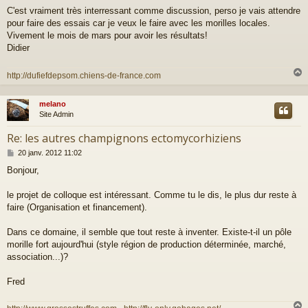
e
C'est vraiment très interressant comme discussion, perso je vais attendre
s
pour faire des essais car je veux le faire avec les morilles locales.
s
a
Vivement le mois de mars pour avoir les résultats!
g
Didier
e
http://dufiefdepsom.chiens-de-france.com
melano
t
Site Admin
Re: les autres champignons ectomycorhiziens
M
20 janv. 2012 11:02
e
Bonjour,
s
s
a
le projet de colloque est intéressant. Comme tu le dis, le plus dur reste à
g
faire (Organisation et financement).
e
Dans ce domaine, il semble que tout reste à inventer. Existe-t-il un pôle
morille fort aujourd'hui (style région de production déterminée, marché,
association...)?
Fred