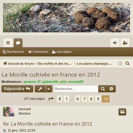
ac
or
on
ns
Rechercher
Connexion
Inscription
co
u
ne
cri
R
Accueil du forum
Des truffes et des hommes.
Les autres champignons...
ur
m
xi
pti
e
La Morille cultivée en france en 2012
c
ci
s
on
on
Modérateurs :
jacques 37
,
galistruffe
,
phil
,
uncinat55
h
s
Rechercher
Recherch
Répondre
e
r
Page
10
sur
10
1
6
7
8
9
Précédent
10
137 messages
…
c
bernard
h
Membre
e
r
Re: La Morille cultivée en france en 2012
M
11 janv. 2021 12:04