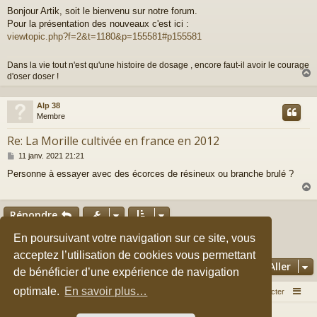
e
Bonjour Artik, soit le bienvenu sur notre forum.
s
Pour la présentation des nouveaux c'est ici :
s
a
viewtopic.php?f=2&t=1180&p=155581#p155581
g
e
Dans la vie tout n'est qu'une histoire de dosage , encore faut-il avoir le courage
d'oser doser !
Alp 38
t
Membre
Re: La Morille cultivée en france en 2012
M
11 janv. 2021 21:21
e
Personne à essayer avec des écorces de résineux ou branche brulé ?
s
s
a
g
Répondre
e
t
Page
10
sur
10
1
6
7
8
9
En poursuivant votre navigation sur ce site, vous
Précédent
10
137 messages
…
acceptez l’utilisation de cookies vous permettant
Aller
de bénéficier d’une expérience de navigation
optimale.
En savoir plus…
Accueil du forum
Nous contacter
Développé par
phpBB
® Forum Software © phpBB Limited