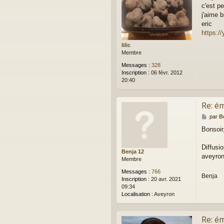
c'est pe
s
a
j'aime 
g
eric
e
https:/
lilic
Membre
Messages :
328
Inscription :
06 févr. 2012
20:40
Re: ém
M
par
B
e
Bonsoir
s
s
a
Diffusi
Benja 12
g
aveyron
Membre
e
Messages :
766
Benja
Inscription :
20 avr. 2021
09:34
Localisation :
Aveyron
Re: ém