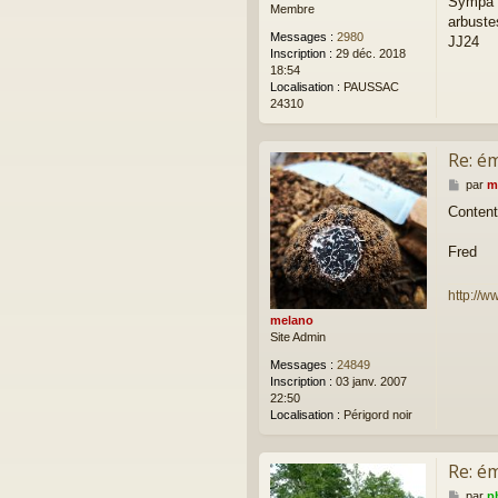
Sympa 
Membre
e
arbuste
Messages :
2980
JJ24
Inscription :
29 déc. 2018
18:54
Localisation :
PAUSSAC
24310
Re: ém
M
par
m
e
Content 
s
s
a
Fred
g
e
http://w
melano
Site Admin
Messages :
24849
Inscription :
03 janv. 2007
22:50
Localisation :
Périgord noir
Re: ém
M
par
ph