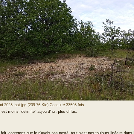
ai-2023-last.jpg (209.76 Kio) Consulté 33593 fois
 est moins "délimité" aujourd'hui, plus diffus.
fait longtemps que je n'avais pas posté, tout n'est pas toujours linéaire dans l