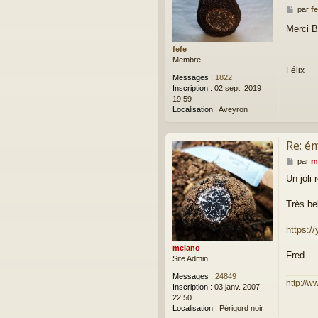
M
par
fe
e
Merci B
s
s
fefe
a
Membre
g
Félix
e
Messages :
1822
Inscription :
02 sept. 2019
19:59
Localisation :
Aveyron
Re: ém
M
par
m
e
Un joli
s
s
a
Très bel
g
e
https:
melano
Fred
Site Admin
Messages :
24849
http://w
Inscription :
03 janv. 2007
22:50
Localisation :
Périgord noir