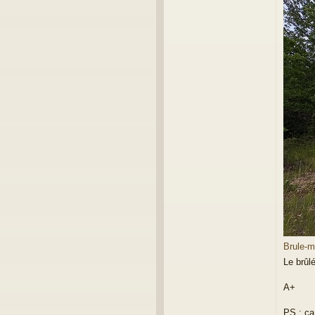
Brule-m
Le brûlé
A+
PS : ça 