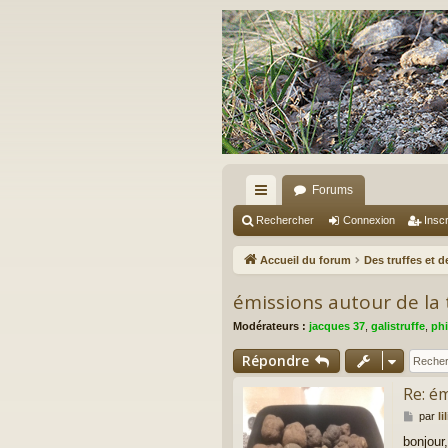
Forums
ac
Rechercher
Connexion
Inscr
co
Accueil du forum
Des truffes et 
ur
émissions autour de la 
ci
Modérateurs :
jacques 37
,
galistruffe
,
phi
s
Répondre
Re: ém
M
par
li
e
bonjour,
s