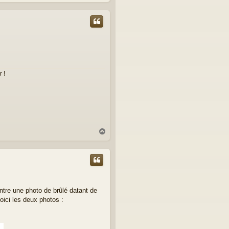
a
u
t
 !
H
a
u
t
ntre une photo de brûlé datant de
oici les deux photos :