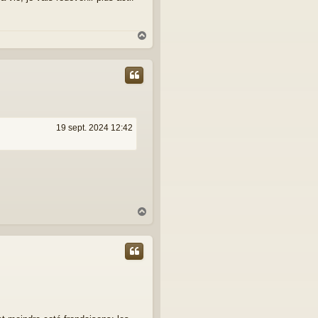
H
a
u
t
19 sept. 2024 12:42
H
a
u
t