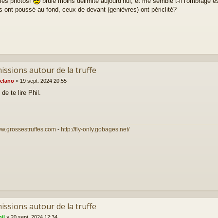
les photos!
brûlé moins délimité aujourd’hui, et me semble t-il l'ombrage e
s ont poussé au fond, ceux de devant (genièvres) ont périclité?
issions autour de la truffe
elano
»
19 sept. 2024 20:55
de te lire Phil.
ww.grossestruffes.com
-
http://fly-only.gobages.net/
issions autour de la truffe
il
»
20 sept. 2024 12:34