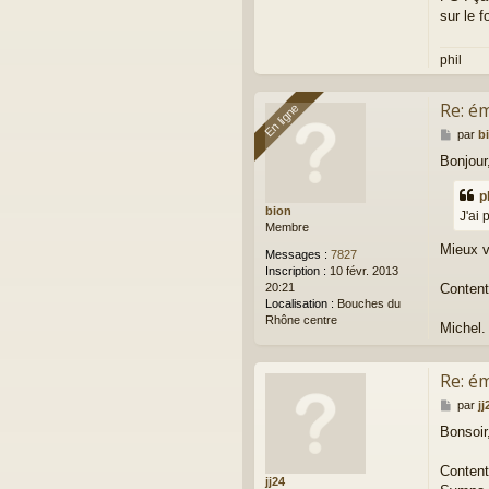
sur le f
phil
Re: ém
En ligne
En ligne
M
par
b
e
Bonjour
s
s
p
a
bion
g
J'ai
Membre
e
Mieux v
Messages :
7827
Inscription :
10 févr. 2013
20:21
Content
Localisation :
Bouches du
Rhône centre
Michel.
Re: ém
M
par
jj
e
Bonsoir
s
s
a
Content 
jj24
g