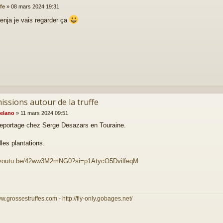
fe
»
08 mars 2024 19:31
enja je vais regarder ça
issions autour de la truffe
elano
»
11 mars 2024 09:51
 reportage chez Serge Desazars en Touraine.
les plantations.
//youtu.be/42ww3M2mNG0?si=p1AtycO5DvilfeqM
ww.grossestruffes.com
-
http://fly-only.gobages.net/