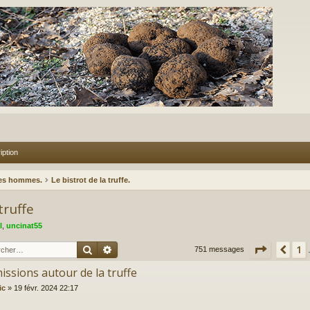
iption
des hommes.
Le bistrot de la truffe.
truffe
l
,
uncinat55
Rechercher
Recherche avancée
Page
48
1
Pré
751 messages
issions autour de la truffe
lic
»
19 févr. 2024 22:17