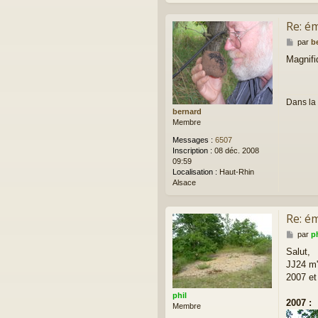
Re: ém
M
par
b
e
Magnifi
s
s
a
g
Dans la 
e
bernard
Membre
Messages :
6507
Inscription :
08 déc. 2008
09:59
Localisation :
Haut-Rhin
Alsace
Re: ém
M
par
ph
e
Salut,
s
JJ24 m'
s
a
2007 et
g
phil
e
2007 :
Membre