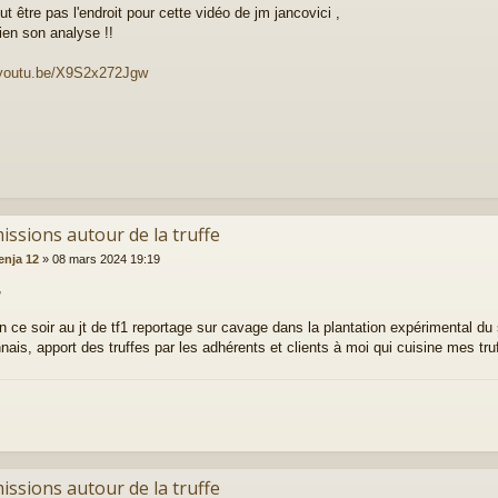
ut être pas l'endroit pour cette vidéo de jm jancovici ,
bien son analyse !!
/youtu.be/X9S2x272Jgw
issions autour de la truffe
enja 12
»
08 mars 2024 19:19
,
on ce soir au jt de tf1 reportage sur cavage dans la plantation expérimental du 
nais, apport des truffes par les adhérents et clients à moi qui cuisine mes tru
issions autour de la truffe