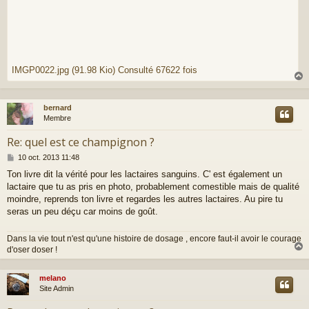
IMGP0022.jpg (91.98 Kio) Consulté 67622 fois
bernard
t
Membre
Re: quel est ce champignon ?
M
10 oct. 2013 11:48
e
Ton livre dit la vérité pour les lactaires sanguins. C' est également un
s
lactaire que tu as pris en photo, probablement comestible mais de qualité
s
a
moindre, reprends ton livre et regardes les autres lactaires. Au pire tu
g
seras un peu déçu car moins de goût.
e
Dans la vie tout n'est qu'une histoire de dosage , encore faut-il avoir le courage
d'oser doser !
melano
t
Site Admin