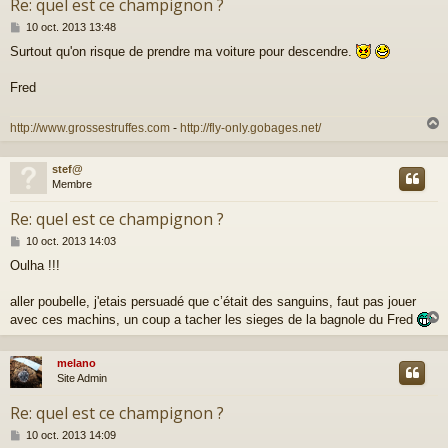
Re: quel est ce champignon ?
M
10 oct. 2013 13:48
e
Surtout qu'on risque de prendre ma voiture pour descendre.
s
s
a
Fred
g
e
http://www.grossestruffes.com
-
http://fly-only.gobages.net/
stef@
t
Membre
Re: quel est ce champignon ?
M
10 oct. 2013 14:03
e
Oulha !!!
s
s
a
aller poubelle, j'etais persuadé que c’était des sanguins, faut pas jouer
g
avec ces machins, un coup a tacher les sieges de la bagnole du Fred
e
melano
t
Site Admin
Re: quel est ce champignon ?
M
10 oct. 2013 14:09