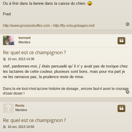
e
Ou à finir dans la benne dans la caisse du chien.
s
s
a
Fred
g
e
http://www.grossestruffes.com
-
http://fly-only.gobages.net/
bernard
t
Membre
Re: quel est ce champignon ?
M
10 oct. 2013 14:38
e
stef, pardonnes-moi, j' étais persuadé qu' il n' y avait pas de toxique chez
s
les lactaires de cette couleur, plusieurs sont bons, mais pour ma part je
s
a
ne les ramasse pas, la prudence reste de mise.
g
e
Dans la vie tout n'est qu'une histoire de dosage , encore faut-il avoir le courage
d'oser doser !
Renlo
t
Membre
Re: quel est ce champignon ?
M
10 oct. 2013 14:50
e