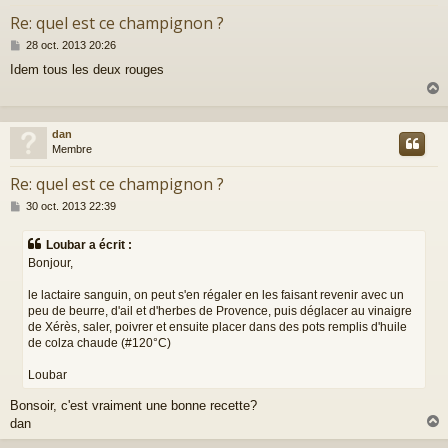
Re: quel est ce champignon ?
M
28 oct. 2013 20:26
e
Idem tous les deux rouges
s
s
a
g
e
dan
t
Membre
Re: quel est ce champignon ?
M
30 oct. 2013 22:39
e
s
Loubar a écrit :
s
Bonjour,
a
g
le lactaire sanguin, on peut s'en régaler en les faisant revenir avec un
e
peu de beurre, d'ail et d'herbes de Provence, puis déglacer au vinaigre
de Xérès, saler, poivrer et ensuite placer dans des pots remplis d'huile
de colza chaude (#120°C)
Loubar
Bonsoir, c'est vraiment une bonne recette?
dan