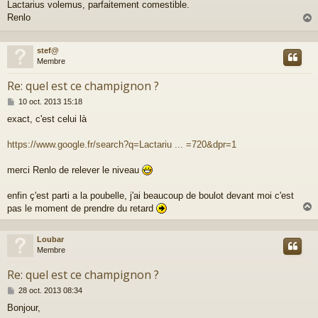
Lactarius volemus, parfaitement comestible.
s
Renlo
s
a
g
e
stef@
t
Membre
Re: quel est ce champignon ?
M
10 oct. 2013 15:18
e
exact, c'est celui là
s
s
a
https://www.google.fr/search?q=Lactariu ... =720&dpr=1
g
e
merci Renlo de relever le niveau
enfin ç'est parti a la poubelle, j'ai beaucoup de boulot devant moi c'est
pas le moment de prendre du retard
Loubar
t
Membre
Re: quel est ce champignon ?
M
28 oct. 2013 08:34
e
Bonjour,
s