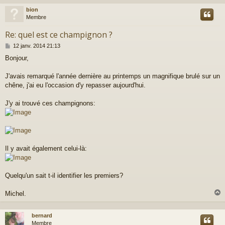
bion
t
Membre
Re: quel est ce champignon ?
M
12 janv. 2014 21:13
e
Bonjour,
s
s
a
J'avais remarqué l'année dernière au printemps un magnifique brulé sur un
g
chêne, j'ai eu l'occasion d'y repasser aujourd'hui.
e
J'y ai trouvé ces champignons:
Il y avait également celui-là:
Quelqu'un sait t-il identifier les premiers?
Michel.
bernard
t
Membre