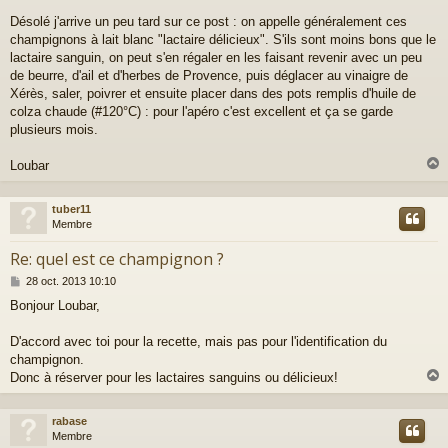
s
a
Désolé j'arrive un peu tard sur ce post : on appelle généralement ces
g
champignons à lait blanc "lactaire délicieux". S'ils sont moins bons que le
e
lactaire sanguin, on peut s'en régaler en les faisant revenir avec un peu
de beurre, d'ail et d'herbes de Provence, puis déglacer au vinaigre de
Xérès, saler, poivrer et ensuite placer dans des pots remplis d'huile de
colza chaude (#120°C) : pour l'apéro c'est excellent et ça se garde
plusieurs mois.
Loubar
tuber11
t
Membre
Re: quel est ce champignon ?
M
28 oct. 2013 10:10
e
Bonjour Loubar,
s
s
a
D'accord avec toi pour la recette, mais pas pour l'identification du
g
champignon.
e
Donc à réserver pour les lactaires sanguins ou délicieux!
rabase
t
Membre