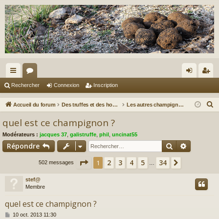
ac
or
on
ns
Rechercher
Connexion
Inscription
co
u
ne
cri
R
Accueil du forum
Des truffes et des hommes.
Les autres champignons...
ur
m
xi
pti
e
quel est ce champignon ?
c
ci
s
on
on
Modérateurs :
jacques 37
,
galistruffe
,
phil
,
uncinat55
h
s
Rechercher
Recherch
Répondre
e
r
Page
1
sur
34
2
3
4
5
34
1
Suivant
502 messages
…
c
stef@
h
Membre
e
r
quel est ce champignon ?
M
10 oct. 2013 11:30