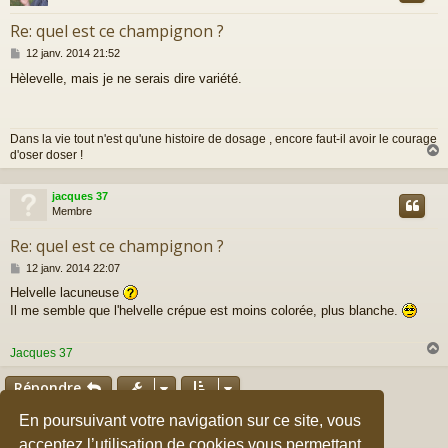
Re: quel est ce champignon ?
M
12 janv. 2014 21:52
e
Hèlevelle, mais je ne serais dire variété.
s
s
a
g
Dans la vie tout n'est qu'une histoire de dosage , encore faut-il avoir le courage
e
d'oser doser !
jacques 37
t
Membre
Re: quel est ce champignon ?
M
12 janv. 2014 22:07
e
Helvelle lacuneuse
s
Il me semble que l'helvelle crépue est moins colorée, plus blanche.
s
a
g
Jacques 37
e
Répondre
t
Page
1
sur
34
En poursuivant votre navigation sur ce site, vous
2
3
4
5
34
1
Suivant
502 messages
…
acceptez l’utilisation de cookies vous permettant