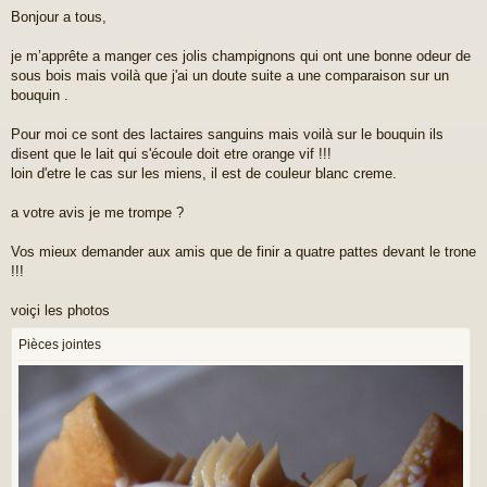
e
Bonjour a tous,
s
s
a
je m’apprête a manger ces jolis champignons qui ont une bonne odeur de
g
sous bois mais voilà que j'ai un doute suite a une comparaison sur un
e
bouquin .
Pour moi ce sont des lactaires sanguins mais voilà sur le bouquin ils
disent que le lait qui s'écoule doit etre orange vif !!!
loin d'etre le cas sur les miens, il est de couleur blanc creme.
a votre avis je me trompe ?
Vos mieux demander aux amis que de finir a quatre pattes devant le trone
!!!
voiçi les photos
Pièces jointes