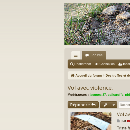
Forums
ac
Rechercher
Connexion
Inscr
co
Accueil du forum
Des truffes et 
ur
Vol avec violence.
ci
Modérateurs :
jacques 37
,
galistruffe
,
phi
s
Répondre
Vol av
M
par
m
e
Triste f
s