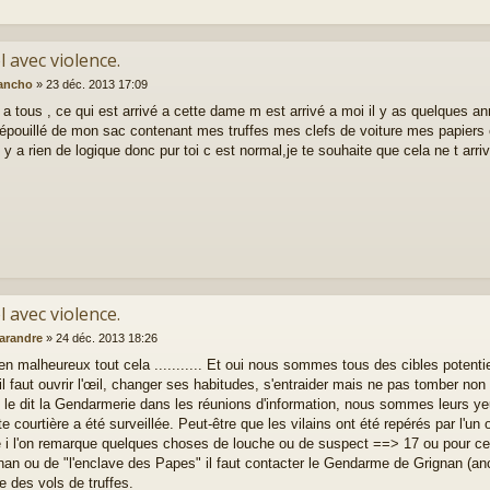
l avec violence.
ancho
»
23 déc. 2013 17:09
 a tous , ce qui est arrivé a cette dame m est arrivé a moi il y as quelques ann
épouillé de mon sac contenant mes truffes mes clefs de voiture mes papiers e
 n y a rien de logique donc pur toi c est normal,je te souhaite que cela ne t arri
l avec violence.
arandre
»
24 déc. 2013 18:26
ien malheureux tout cela ........... Et oui nous sommes tous des cibles potenti
'il faut ouvrir l'œil, changer ses habitudes, s'entraider mais ne pas tomber no
e dit la Gendarmerie dans les réunions d'information, nous sommes leurs yeux e
e courtière a été surveillée. Peut-être que les vilains ont été repérés par l'un o
 i l'on remarque quelques choses de louche ou de suspect ==> 17 ou pour ce
nan ou de "l'enclave des Papes" il faut contacter le Gendarme de Grignan
e des vols de truffes.