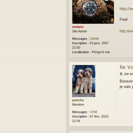
s
a
http://w
g
e
Fred
melano
http://w
Site Admin
Messages :
24846
Inscription :
03 janv. 2007
22:50
Localisation :
Périgord noir
Re: Vo
M
par
p
e
Bonsoir
s
je sais 
s
a
g
e
pancho
Membre
Messages :
4788
Inscription :
07 févr. 2010
21:04