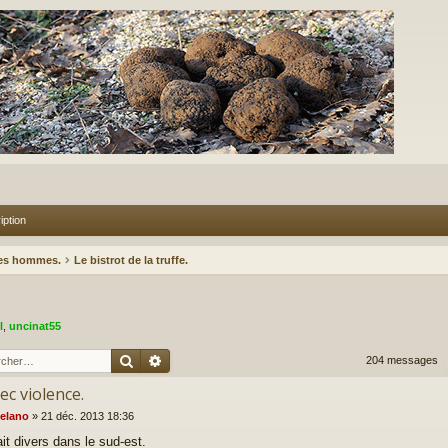
iption
des hommes.
Le bistrot de la truffe.
l
,
uncinat55
Rechercher
Recherche avancée
204 messages
ec violence.
elano
»
21 déc. 2013 18:36
ait divers dans le sud-est.