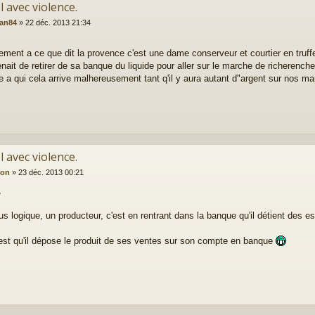
l avec violence.
ean84
»
22 déc. 2013 21:34
rement a ce que dit la provence c'est une dame conserveur et courtier en truffes
venait de retirer de sa banque du liquide pour aller sur le marche de richerenc
e a qui cela arrive malhereusement tant q'il y aura autant d"argent sur nos ma
l avec violence.
ion
»
23 déc. 2013 00:21
,
lus logique, un producteur, c'est en rentrant dans la banque qu'il détient des e
 est qu'il dépose le produit de ses ventes sur son compte en banque