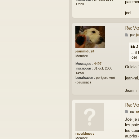
paiement
17:20
joel
Re: Vo
M
par
j
e
s
J
s
jeanmidu24
.... 
a
Membre
joel
g
e
Messages :
4497
Oulala J
Inscription :
31 oct. 2008
14:58
Localisation :
perigord vert
jean-mi
(paussac)
Jeanmi,
Re: Vo
M
par
r
e
Joël je
s
les pai
s
a
les cou
raouldupuy
g
auprès 
Membre