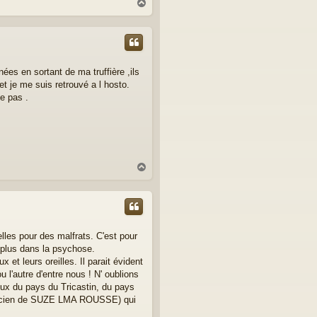
H
a
u
t
ées en sortant de ma truffière ,ils
t je me suis retrouvé a l hosto.
ve pas .
H
a
u
t
elles pour des malfrats. C'est pour
n plus dans la psychose.
t leurs oreilles. Il parait évident
u l'autre d'entre nous ! N' oublions
ux du pays du Tricastin, du pays
 (ancien de SUZE LMA ROUSSE) qui