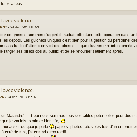
fêtes à tous ...
l avec violence.
-P 37
»
24 déc. 2013 18:53
tirer de grosses sommes d'argent il faudrait effectuer cette opération dans un
urs les dépôts. Les guichets uniques c'est bien pour la gestion du personnel d
ion dans la file d'attente on voit des choses.....que d'autres mal intentionnés vo
e ranger ses billets dos au public et de se retourner seulement après.
l avec violence.
r24
»
24 déc. 2013 19:16
,
it Marandre"...Et oui nous sommes tous des cibles potentielles pour des mal
e que je voulais exprimer bien sûr;
, moi aussi, de quoi je parle
papiers, photos, etc.volés,lors d'un enterremen
à coté de moi; j'ai compris trop tard!!!