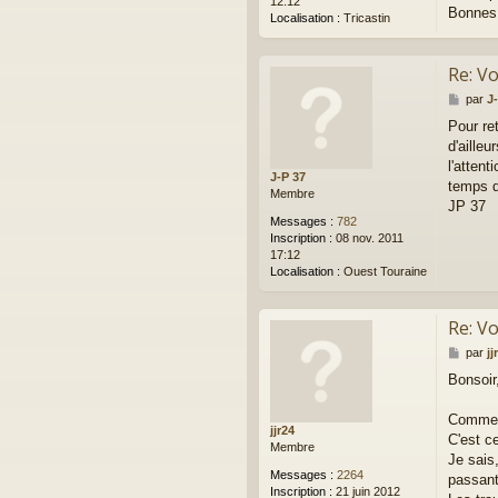
12:12
Bonnes 
Localisation :
Tricastin
Re: Vo
M
par
J
e
Pour re
s
d'aille
s
a
l'attent
J-P 37
g
temps d
Membre
e
JP 37
Messages :
782
Inscription :
08 nov. 2011
17:12
Localisation :
Ouest Touraine
Re: Vo
M
par
jj
e
Bonsoir
s
s
a
Comme d
jjr24
g
C'est c
Membre
e
Je sais
Messages :
2264
passant 
Inscription :
21 juin 2012