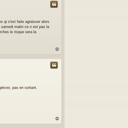
t
 qi s'est faite agraisser alors
he samedi matin ce n est pas la
rches le risque sera la
H
a
u
t
spèces; pas en sortant.
H
a
u