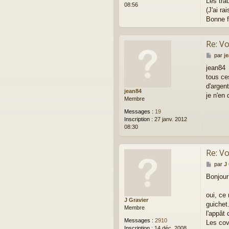
Les tra
08:56
(J'ai r
Bonne f
Re: Vo
M
par
j
e
jean84
s
tous ce
s
a
d'argen
jean84
g
je n'en 
Membre
e
Messages :
19
Inscription :
27 janv. 2012
08:30
Re: Vo
M
par
J
e
Bonjour
s
s
a
oui, ce
J Gravier
g
guichet.
Membre
e
l'appât
Messages :
2910
Les cov
Inscription :
14 déc. 2008