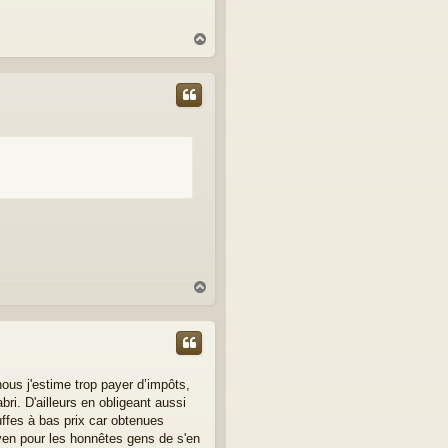
H
a
u
t
H
a
u
t
nous j'estime trop payer d’impôts,
ri. D'ailleurs en obligeant aussi
uffes à bas prix car obtenues
oyen pour les honnêtes gens de s'en