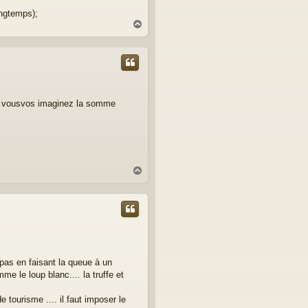
ongtemps);
H
a
u
t
que vousvos imaginez la somme
H
a
u
t
pas en faisant la queue à un
me le loup blanc.... la truffe et
tourisme .... il faut imposer le