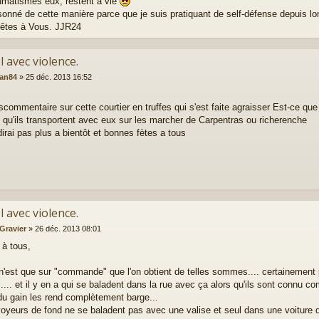
umatismes eux, restent à vie
aisonné de cette manière parce que je suis pratiquant de self-défense depuis l
êtes à Vous. JJR24
l avec violence.
ean84
»
25 déc. 2013 16:52
scommentaire sur cette courtier en truffes qui s'est faite agraisser Est-ce 
t qu'ils transportent avec eux sur les marcher de Carpentras ou richerenche
dirai pas plus a bientôt et bonnes fètes a tous
l avec violence.
 Gravier
»
26 déc. 2013 08:01
 à tous,
 n'est que sur "commande" que l'on obtient de telles sommes.... certainement 
.... et il y en a qui se baladent dans la rue avec ça alors qu'ils sont connu com
 du gain les rend complètement barge...
oyeurs de fond ne se baladent pas avec une valise et seul dans une voiture de 