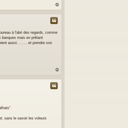
H
a
u
t
 bureau à l'abri des regards, comme
es banques mais en prêtant
ient aussi..........et prendre son
H
a
u
t
frats".
t; sans le savoir les voleurs