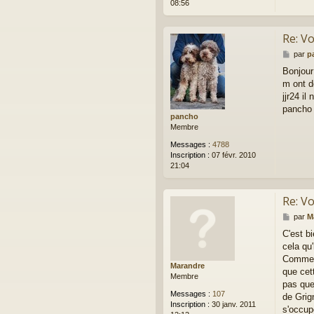
08:56
Re: Vo
M
par
p
e
Bonjour
s
m ont d
s
a
jjr24 il
g
pancho
e
pancho
Membre
Messages :
4788
Inscription :
07 févr. 2010
21:04
Re: Vo
M
par
M
e
C'est b
s
cela qu
s
a
Comme l
Marandre
g
que cett
Membre
e
pas que
Messages :
107
de Grig
Inscription :
30 janv. 2011
s'occup