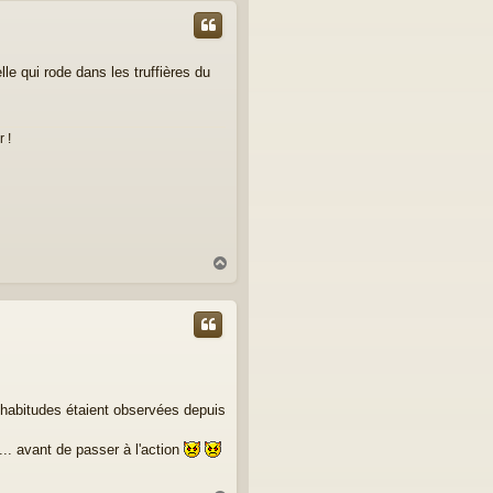
t
e qui rode dans les truffières du
 !
H
a
u
t
 habitudes étaient observées depuis
... avant de passer à l'action