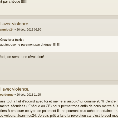
 par chèque !!!!!!!!!!
l avec violence.
eanmidu24
»
26 déc. 2013 09:50
 Gravier a écrit :
il faut imposer le paiement par chèque !!!!!!!!!!
oel, se serait une révolution!
,
l avec violence.
aouldupuy
»
26 déc. 2013 11:25
 suis tout a fait d'accord avec toi et même si aujourd'hui comme 90 % d'entre 
ements sécurisés ( Chèque ou CB) nous permettrons enfin de nous mettre à l'ab
rtiers à pratiquer ce type de paiement ils ne pourront plus acheter certaines tr
de voleurs. Jeanmidu24, Je suis prêt à faire la révolution car c'est le seul m