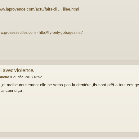
ww.laprovence.com/actu/faits-di ... illee.html
ww.grossestruffes.com
-
http://fly-only.gobages.net/
l avec violence.
ancho
»
21 déc. 2013 18:52
 ,et malheureusement elle ne seras pas la dernière ,ils sont prêt a tout ces ge
j ai connu ça .