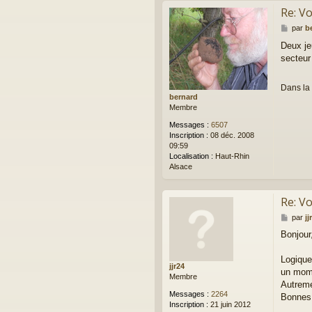
Re: Vo
M
par
b
e
Deux je
s
secteu
s
a
g
Dans la 
e
bernard
Membre
Messages :
6507
Inscription :
08 déc. 2008
09:59
Localisation :
Haut-Rhin
Alsace
Re: Vo
M
par
jj
e
Bonjour
s
s
a
Logique
jjr24
g
un mom
Membre
e
Autreme
Messages :
2264
Bonnes 
Inscription :
21 juin 2012