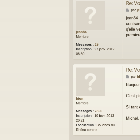
Re: Vo
M
par
j
e
jean84
s
contrai
s
a
q'elle 
jean84
g
premier
Membre
e
Messages :
19
Inscription :
27 janv. 2012
08:30
Re: Vo
M
par
b
e
Bonjour
s
s
a
C'est p
bion
g
Membre
e
Si tant
Messages :
7826
Inscription :
10 févr. 2013
Michel.
20:21
Localisation :
Bouches du
Rhône centre