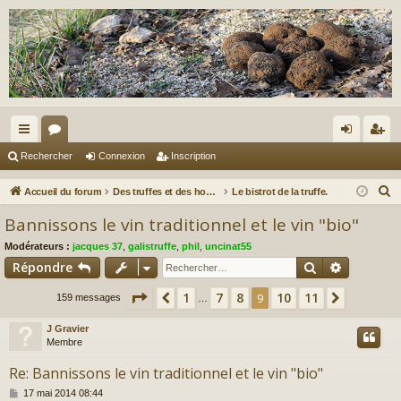
ac
or
on
ns
Rechercher
Connexion
Inscription
co
u
ne
cri
R
Accueil du forum
Des truffes et des hommes.
Le bistrot de la truffe.
ur
m
xi
pti
e
Bannissons le vin traditionnel et le vin "bio"
c
ci
s
on
on
Modérateurs :
jacques 37
,
galistruffe
,
phil
,
uncinat55
h
s
Rechercher
Recherch
Répondre
e
r
Page
9
sur
11
1
7
8
10
11
Précédent
9
Suivant
159 messages
…
c
J Gravier
h
Membre
e
r
Re: Bannissons le vin traditionnel et le vin "bio"
M
17 mai 2014 08:44