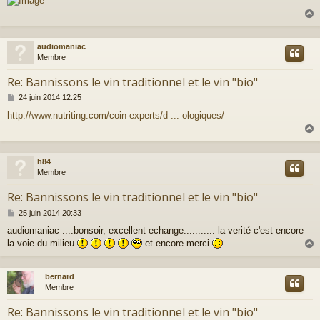
s
s
a
g
e
audiomaniac
t
Membre
Re: Bannissons le vin traditionnel et le vin "bio"
M
24 juin 2014 12:25
e
http://www.nutriting.com/coin-experts/d ... ologiques/
s
s
a
g
e
h84
t
Membre
Re: Bannissons le vin traditionnel et le vin "bio"
M
25 juin 2014 20:33
e
audiomaniac ....bonsoir, excellent echange........... la verité c'est encore
s
la voie du milieu
et encore merci
s
a
g
e
bernard
t
Membre
Re: Bannissons le vin traditionnel et le vin "bio"