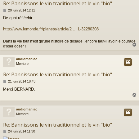
Re: Bannissons le vin traditionnel et le vin "bio"
M
20 juin 2014 12:11
e
De quoi réfléchir :
s
s
a
http://www.lemonde.fr/planete/article/2 ... L-32280308
g
e
Dans la vie tout n'est qu'une histoire de dosage , encore faut-il avoir le courage
d'oser doser !
audiomaniac
t
Membre
Re: Bannissons le vin traditionnel et le vin "bio"
M
21 juin 2014 18:43
e
Merci BERNARD.
s
s
a
g
e
audiomaniac
t
Membre
Re: Bannissons le vin traditionnel et le vin "bio"
M
24 juin 2014 11:30
e