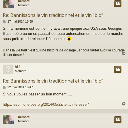
bernard
t
Membre
Re: Bannissons le vin traditionnel et le vin "bio"
M
17 mai 2014 18:39
e
Si ma mémoire est bonne, il y avait une époque aux USA sous Georges
s
Busch père où on se passait de toute autorisation de mise sur le marché
s
a
sous prétexte de relancer l' économie.
g
e
Dans la vie tout n'est qu'une histoire de dosage , encore faut-il avoir le courage
d'oser doser !
h84
t
Membre
Re: Bannissons le vin traditionnel et le vin "bio"
M
22 mai 2014 19:47
e
Si vous voulez passer un bon moment ....
s
s
a
http://lesbrindherbes.org/2014/05/22/te ... nteresser/
g
e
bernard
t
Membre