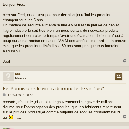
e
Bonjour Fred,
s
s
a
bien sur Fred, et ce n'est pas pour rien si aujourd'hui les produits
g
changent tous les 5 ans.
e
En matière de sécurité alimentaire une AMM n'est la preuve de rien et
l'agro industrie le sait très bien, en nous sortant de nouveaux produits
régulièrement on a plus le temps d'avoir une évaluation de "terrain" qui à
coup sur aurait remise en cause l'AMM des années plus tard..... la preuve
c'est que les produits utilisés il y a 30 ans sont presque tous interdits
aujourd'hui ....
Joel
h84
t
Membre
Re: Bannissons le vin traditionnel et le vin "bio"
M
17 mai 2014 18:32
e
bonsoir ,très juste ,et en plus le gouvernement se gave de millions
s
d'euros pour l'homologation des produits ,que les fabricants répercutent
s
a
sur le prix des produits,et comme toujours ce sont les consommateurs
g
qui
.........
e