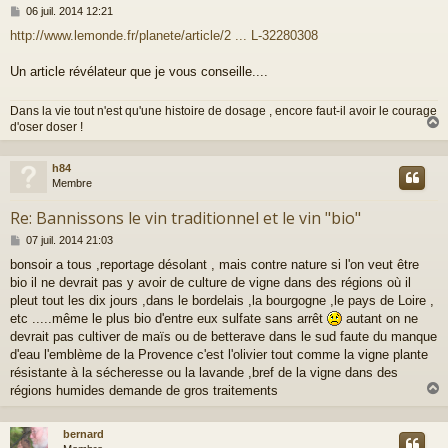
M
06 juil. 2014 12:21
e
http://www.lemonde.fr/planete/article/2 ... L-32280308
s
s
a
Un article révélateur que je vous conseille....
g
e
Dans la vie tout n'est qu'une histoire de dosage , encore faut-il avoir le courage
d'oser doser !
h84
t
Membre
Re: Bannissons le vin traditionnel et le vin "bio"
M
07 juil. 2014 21:03
e
bonsoir a tous ,reportage désolant , mais contre nature si l'on veut être
s
bio il ne devrait pas y avoir de culture de vigne dans des régions où il
s
a
pleut tout les dix jours ,dans le bordelais ,la bourgogne ,le pays de Loire ,
g
etc .....même le plus bio d'entre eux sulfate sans arrêt
autant on ne
e
devrait pas cultiver de maïs ou de betterave dans le sud faute du manque
d'eau l'emblème de la Provence c'est l'olivier tout comme la vigne plante
résistante à la sécheresse ou la lavande ,bref de la vigne dans des
régions humides demande de gros traitements
bernard
t