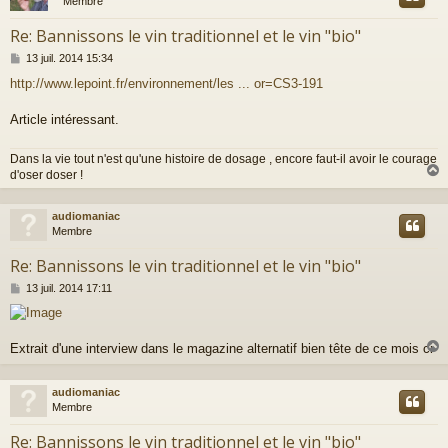
Membre
Re: Bannissons le vin traditionnel et le vin "bio"
M
13 juil. 2014 15:34
e
http://www.lepoint.fr/environnement/les ... or=CS3-191
s
s
a
Article intéressant.
g
e
Dans la vie tout n'est qu'une histoire de dosage , encore faut-il avoir le courage
d'oser doser !
audiomaniac
t
Membre
Re: Bannissons le vin traditionnel et le vin "bio"
M
13 juil. 2014 17:11
e
s
s
a
Extrait d'une interview dans le magazine alternatif bien tête de ce mois ci
g
e
audiomaniac
t
Membre
Re: Bannissons le vin traditionnel et le vin "bio"