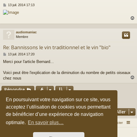
M
13 juil. 2014 17:13
e
s
s
a
g
e
audiomaniac
t
Membre
Re: Bannissons le vin traditionnel et le vin "bio"
M
13 juil. 2014 17:20
e
Merci pour l'article Bernard...
s
s
a
Voici peut être l'explication de la diminution du nombre de petits oiseaux
g
chez nous
e
Répondre
t
Page
9
sur
11
En poursuivant votre navigation sur ce site, vous
1
7
8
10
11
Précédent
9
Suivant
159 messages
…
acceptez l’utilisation de cookies vous permettant
Aller
de bénéficier d’une expérience de navigation
optimale.
En savoir plus…
Accueil du forum
Nous contacter
Développé par
phpBB
® Forum Software © phpBB Limited