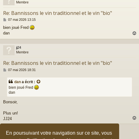
Membre
Re: Bannissons le vin traditionnel et le vin "bio"
M
07 mai 2026 13:15
e
bien joué Fred
s
dan
s
a
g
e
jj24
t
Membre
Re: Bannissons le vin traditionnel et le vin "bio"
M
07 mai 2026 18:31
e
s
dan
a écrit :
s
bien joué Fred
a
dan
g
e
Bonsoir,
Plus un!
JJ24
Page
11
sur
11
En poursuivant votre navigation sur ce site, vous
1
7
8
9
10
t
Précédent
11
159 messages
…