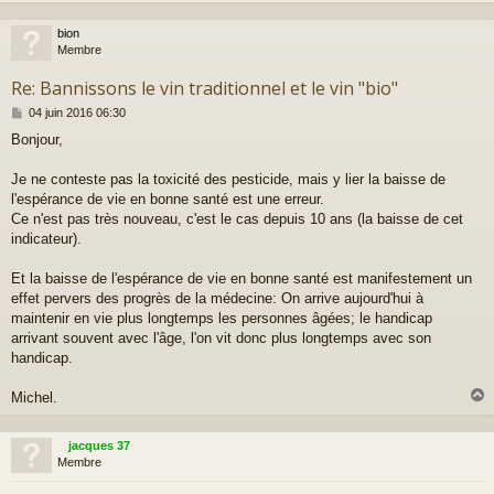
bion
t
Membre
Re: Bannissons le vin traditionnel et le vin "bio"
M
04 juin 2016 06:30
e
Bonjour,
s
s
a
Je ne conteste pas la toxicité des pesticide, mais y lier la baisse de
g
l'espérance de vie en bonne santé est une erreur.
e
Ce n'est pas très nouveau, c'est le cas depuis 10 ans (la baisse de cet
indicateur).
Et la baisse de l'espérance de vie en bonne santé est manifestement un
effet pervers des progrès de la médecine: On arrive aujourd'hui à
maintenir en vie plus longtemps les personnes âgées; le handicap
arrivant souvent avec l'âge, l'on vit donc plus longtemps avec son
handicap.
Michel.
jacques 37
t
Membre