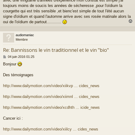
avec une vingtaine d'années d'experience mon constat est simple j'ai
s
a
toujours moins de soucis les années de sécheresse ,pour l'oïdium la
g
courgette qui est très sensible ,et bienc'est simple de tout l'été aucun
e
signe d'oïdium et quand l'automne arrive avec ses rosée matinale alors la
oui de l'oïdium de partout............
audiomaniac
t
Membre
Re: Bannissons le vin traditionnel et le vin "bio"
M
04 juin 2016 01:25
e
Bonjour
s
s
a
Des témoignages
g
e
http://www.dailymotion.com/video/xiikvp ... cides_news
http://www.dailymotion.com/video/xiimnl ... cides_news
http://www.dailymotion.com/video/xcdhth ... icide_news
Cancer ici :
http://www.dailymotion.com/video/xiilcy ... cides_news