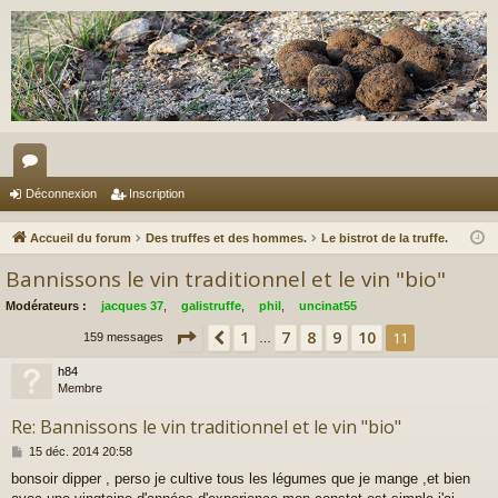
or
Déconnexion
Inscription
u
Accueil du forum
Des truffes et des hommes.
Le bistrot de la truffe.
m
Bannissons le vin traditionnel et le vin "bio"
s
Modérateurs :
jacques 37
,
galistruffe
,
phil
,
uncinat55
Page
11
sur
11
1
7
8
9
10
Précédent
11
159 messages
…
h84
Membre
Re: Bannissons le vin traditionnel et le vin "bio"
M
15 déc. 2014 20:58
e
bonsoir dipper , perso je cultive tous les légumes que je mange ,et bien
s