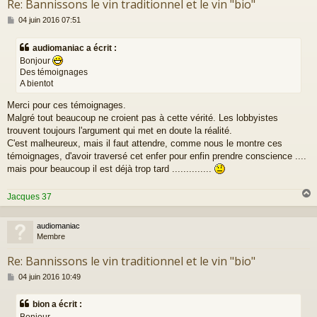
Re: Bannissons le vin traditionnel et le vin "bio"
M
04 juin 2016 07:51
e
s
audiomaniac a écrit :
s
Bonjour
a
Des témoignages
g
A bientot
e
Merci pour ces témoignages.
Malgré tout beaucoup ne croient pas à cette vérité. Les lobbyistes
trouvent toujours l'argument qui met en doute la réalité.
C'est malheureux, mais il faut attendre, comme nous le montre ces
témoignages, d'avoir traversé cet enfer pour enfin prendre conscience ....
mais pour beaucoup il est déjà trop tard ..............
Jacques 37
audiomaniac
t
Membre
Re: Bannissons le vin traditionnel et le vin "bio"
M
04 juin 2016 10:49
e
s
bion a écrit :
s