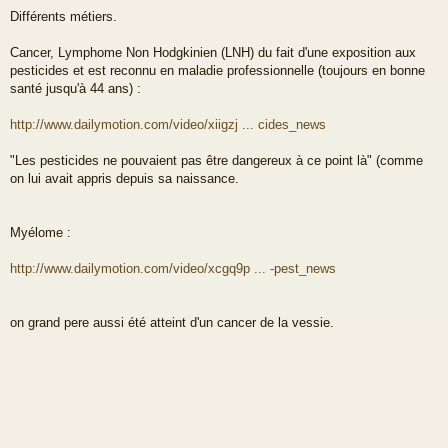
Différents métiers.
Cancer, Lymphome Non Hodgkinien (LNH) du fait d'une exposition aux
pesticides et est reconnu en maladie professionnelle (toujours en bonne
santé jusqu'à 44 ans) :
http://www.dailymotion.com/video/xiigzj ... cides_news
"Les pesticides ne pouvaient pas être dangereux à ce point là" (comme
on lui avait appris depuis sa naissance.
Myélome :
http://www.dailymotion.com/video/xcgq9p ... -pest_news
on grand pere aussi été atteint d'un cancer de la vessie.