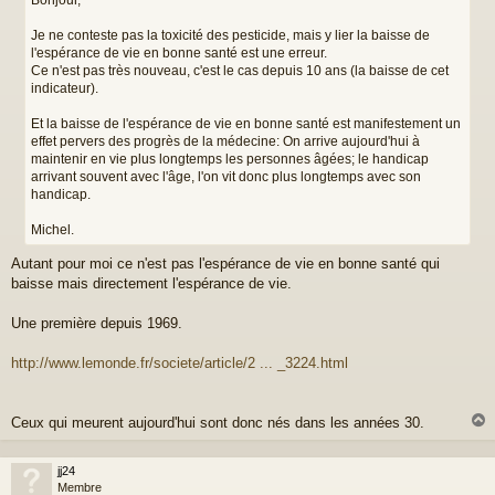
Bonjour,
a
g
Je ne conteste pas la toxicité des pesticide, mais y lier la baisse de
e
l'espérance de vie en bonne santé est une erreur.
Ce n'est pas très nouveau, c'est le cas depuis 10 ans (la baisse de cet
indicateur).
Et la baisse de l'espérance de vie en bonne santé est manifestement un
effet pervers des progrès de la médecine: On arrive aujourd'hui à
maintenir en vie plus longtemps les personnes âgées; le handicap
arrivant souvent avec l'âge, l'on vit donc plus longtemps avec son
handicap.
Michel.
Autant pour moi ce n'est pas l'espérance de vie en bonne santé qui
baisse mais directement l'espérance de vie.
Une première depuis 1969.
http://www.lemonde.fr/societe/article/2 ... _3224.html
Ceux qui meurent aujourd'hui sont donc nés dans les années 30.
jj24
t
Membre