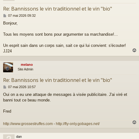
Re: Bannissons le vin traditionnel et le vin "bio"
M
07 mai 2026 09:32
e
Bonjour,
s
s
a
Tous les moyens sont bons pour argumenter sa marchandise!...
g
e
Un esprit sain dans un corps sain, sait ce qui lui convient: s'écouter!
JJ24
melano
t
Site Admin
Re: Bannissons le vin traditionnel et le vin "bio"
M
07 mai 2026 10:57
e
Oui on a eu une attaque de messages à visée publicitaire. J'ai viré et
s
banni tout ce beau monde.
s
a
g
Fred
e
http://www.grossestruffes.com
-
http://fly-only.gobages.net/
dan
t