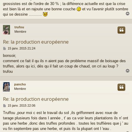
e
grossistes est de l'ordre de 30 % ; la différence actuelle est que la crise
est bien là et en rajoute une bonne couche
et vu l'avenir plutôt sombre
qui se dessine ...........
trufou
t
Membre
Re: la production européenne
M
15 janv. 2015 21:24
e
bonsoir,
s
comment ce fait il qu ils n aient pas de probleme massif de boisage des
s
a
truffes, alors qu ici, dés qu il fait un coup de chaud, on cri au loup ?
g
trufou
e
pancho
t
Membre
Re: la production européenne
M
15 janv. 2015 22:06
e
Truffou ,pour moi c est le travail du sol ,ils griffonnent avec roue de
s
tarage plusieurs fois dans l année , t' as ca voir leurs plantations ils n' ont
s
a
pas une herbe ,donc des truffes profondes . toutes les truffières que j ' au
g
vu fin septembre pas une herbe, et puis ils la plupart ont l 'eau .
e