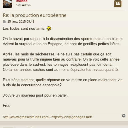
melano
t
Site Admin
Re: la production européenne
M
15 janv. 2015 09:49
e
Les liodes sont nos amis.
s
s
a
On le savait par rapport à la dissémination des spores mais si en plus ils
g
évitent la surproduction en Espagne, ce sont de gentilles petites bêtes.
e
Après, les mois de sécheresse, je ne suis pas certain que ça soit
mauvais pour la truffe irriguée bien au contraire. On le voit cette année
pluvieuse dans le sud-est, les tonnages n'explosent pas loin de là.
Certaines années sèches sont au moins équivalentes niveau quantité.
Plus sérieusement, quelle réponse on va mettre en place maintenant vis
à vis de la concurrence espagnole?
J'ouvre un nouveau post pour en parler.
Fred
http://www.grossestruffes.com
-
http://fly-only.gobages.net/