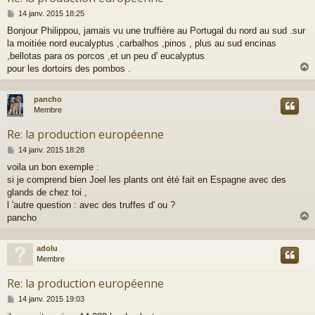
M
14 janv. 2015 18:25
e
Bonjour Philippou, jamais vu une truffière au Portugal du nord au sud .sur
s
la moitiée nord eucalyptus ,carbalhos ,pinos , plus au sud encinas
s
a
,bellotas para os porcos ,et un peu d' eucalyptus
g
pour les dortoirs des pombos .
e
pancho
t
Membre
Re: la production européenne
M
14 janv. 2015 18:28
e
voila un bon exemple :
s
si je comprend bien Joel les plants ont été fait en Espagne avec des
s
a
glands de chez toi ,
g
l 'autre question : avec des truffes d' ou ?
e
pancho
adolu
t
Membre
Re: la production européenne
M
14 janv. 2015 19:03
e