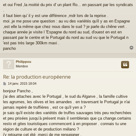
e
et oui Fred ,la moitié du prix d' un plant Ro... en passant par les syndicats
s
.
s
a
il faut bien qu' il y est une différence ,mdr lors de la reprise .
g
moi ,je me pose une question : au vu des variétés qu'il y as en Espagne
e
,est elle la même que chez nous dans le sud ? je parle du chêne vert .
chaque année je visite l 'Espagne du nord au sud, d'ouest en est en
passant par le centre et le Portugal du nord au sud vu que le Portugal n
'est pas très large 300km maxi .
pancho
Philippou
t
Membre
Re: la production européenne
M
14 janv. 2015 18:04
e
bonjour Pancho ,
s
j'ai des attaches avec le Portugal , le sud du Algarve , la famille cultive
s
a
les agrumes, les olives et les amandes . en traversant le Portugal je n'ai
g
jamais repéré de truffières , est ce qu'il yen a ?
e
je sais qu'il existe des variétés de truffes sauvages très peu recherchées
et peu prisées jusqu’à présent mais il semblerais que ça change.certains
resto et gites touristiques commencent à en proposer . connais tu une
région de culture et de production mélano ?
j'y retourne cet été ,merci de me renseigner .