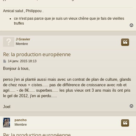
Amical salut , Philippou .
ce n'est pas parce que je suis un vieux chêne que je fais de vieilles
truffes
J Gravier
t
Membre
Re: la production européenne
M
14 janv. 2015 18:13
e
Bonjour à tous,
s
s
a
perso j'en ai planté aussi mais avec un contrat de plan de culture, glands
g
de chez nous + cistes..... pas de différence de croissance avec rob et
e
agri..... - de 8€..... superbes..... les plus vieux ont 3 ans mais ils ont pris
le gel de 2012, j'en ai perdu.....
Joel
pancho
t
Membre
Re: la production européenne