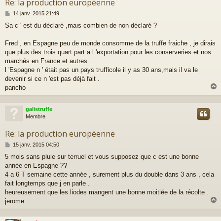
Re: la production européenne
M
14 janv. 2015 21:49
e
Sa c ' est du déclaré ,mais combien de non déclaré ?
s
s
a
Fred , en Espagne peu de monde consomme de la truffe fraiche , je dirais
g
que plus des trois quart part a l 'exportation pour les conserveries et nos
e
marchés en France et autres .
l 'Espagne n ' était pas un pays trufficole il y as 30 ans,mais il va le
devenir si ce n 'est pas déjà fait .
pancho
galistruffe
t
Membre
Re: la production européenne
M
15 janv. 2015 04:50
e
5 mois sans pluie sur terruel et vous supposez que c est une bonne
s
année en Espagne ??
s
a
4 a 6 T semaine cette année , surement plus du double dans 3 ans , cela
g
fait longtemps que j en parle .
e
heureusement que les liodes mangent une bonne moitiée de la récolte .
jerome