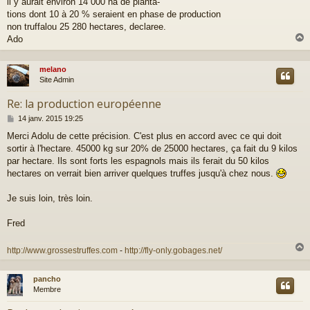
il y aurait environ 14 000 ha de planta-
s
tions dont 10 à 20 % seraient en phase de production
s
a
non truffalou 25 280 hectares, declaree.
g
Ado
e
melano
t
Site Admin
Re: la production européenne
M
14 janv. 2015 19:25
e
Merci Adolu de cette précision. C'est plus en accord avec ce qui doit
s
sortir à l'hectare. 45000 kg sur 20% de 25000 hectares, ça fait du 9 kilos
s
a
par hectare. Ils sont forts les espagnols mais ils ferait du 50 kilos
g
hectares on verrait bien arriver quelques truffes jusqu'à chez nous.
e
Je suis loin, très loin.
Fred
http://www.grossestruffes.com
-
http://fly-only.gobages.net/
pancho
t
Membre