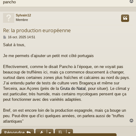
pancho
Sylvain12
t
Membre
Re: la production européenne
M
16 oct. 2025 14:51
e
Salut à tous,
s
s
a
Je me permets d’ajouter un petit mot côté portugais
g
e
Effectivement, comme le disait Pancho à l’époque, on ne voyait pas
beaucoup de truffières ici, mais ça commence doucement à changer,
surtout dans certaines zones plus fraîches et calcaires au nord du pays.
J’ai entendu parler de tests de culture vers Bragança et même sur
Terceira, aux Açores (près de la
Gruta do Natal
, pour situer). Le climat y
est particulier, très humide, mais certains mycologues pensent que ça
peut fonctionner avec des variétés adaptées.
Bref, on est encore loin de la production espagnole, mais ça bouge un
peu. Peut-être que d’ici quelques années, on parlera aussi de “truffes
atlantiques”
Répondre
t