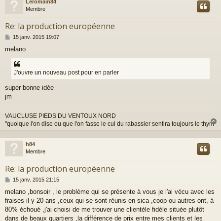
Leromain84
t
Membre
Re: la production européenne
M
15 janv. 2015 19:07
e
melano
s
s
a
J'ouvre un nouveau post pour en parler
g
e
super bonne idée
jm
VAUCLUSE PIEDS DU VENTOUX NORD
"quoique l'on dise ou que l'on fasse le cul du rabassier sentira toujours le thym"
h84
t
Membre
Re: la production européenne
M
15 janv. 2015 21:15
e
melano ,bonsoir , le problème qui se présente à vous je l'ai vécu avec les
s
fraises il y 20 ans ,ceux qui se sont réunis en sica ,coop ou autres ont, à
s
a
80% échoué ,j'ai choisi de me trouver une clientèle fidèle située plutôt
g
dans de beaux quartiers ,la différence de prix entre mes clients et les