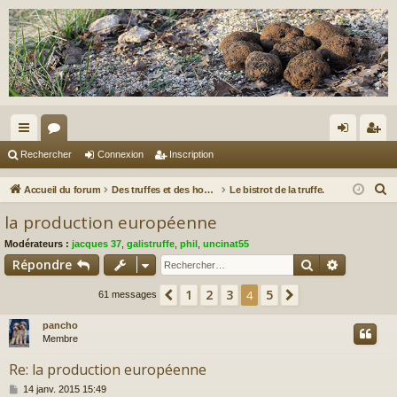
ac
or
on
ns
Rechercher
Connexion
Inscription
co
u
ne
cri
R
Accueil du forum
Des truffes et des hommes.
Le bistrot de la truffe.
ur
m
xi
pti
e
la production européenne
c
ci
s
on
on
Modérateurs :
jacques 37
,
galistruffe
,
phil
,
uncinat55
h
s
Rechercher
Recherch
Répondre
e
r
1
2
3
5
Précédent
4
Suivant
61 messages
c
pancho
h
Membre
e
r
Re: la production européenne
M
14 janv. 2015 15:49