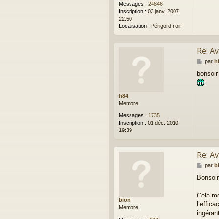
Messages :
24846
Inscription :
03 janv. 2007
22:50
Localisation :
Périgord noir
Re: A
M
par
h
e
bonsoir
s
s
a
h84
g
Membre
e
Messages :
1735
Inscription :
01 déc. 2010
19:39
Re: A
M
par
b
e
Bonsoir
s
s
a
Cela me
bion
g
l’effica
Membre
e
ingéran