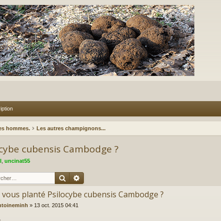
iption
des hommes.
Les autres champignons...
locybe cubensis Cambodge ?
l
,
uncinat55
Rechercher
Recherche avancée
- vous planté Psilocybe cubensis Cambodge ?
ntoineminh
»
13 oct. 2015 04:41
,