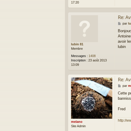
17:20
Re: A
M
par
l
e
Bonjour
s
Antoine
s
a
avoir le
lubin 81
g
lubin
Membre
e
Messages :
1408
Inscription :
23 août 2013
13:09
Re: A
M
par
m
e
Cette p
s
banniss
s
a
g
Fred
e
http://w
melano
Site Admin