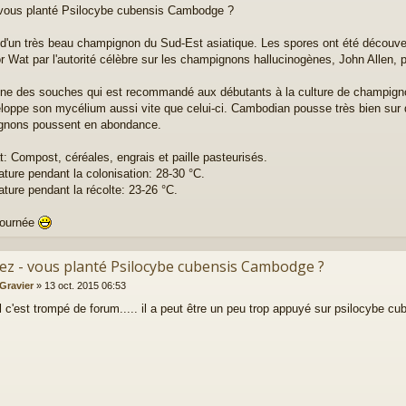
vous planté Psilocybe cubensis Cambodge ?
it d'un très beau champignon du Sud-Est asiatique. Les spores ont été découv
r Wat par l'autorité célèbre sur les champignons hallucinogènes, John Allen,
'une des souches qui est recommandé aux débutants à la culture de champig
loppe son mycélium aussi vite que celui-ci. Cambodian pousse très bien sur d
gnons poussent en abondance.
t: Compost, céréales, engrais et paille pasteurisés.
ture pendant la colonisation: 28-30 °C.
ture pendant la récolte: 23-26 °C.
journée
vez - vous planté Psilocybe cubensis Cambodge ?
 Gravier
»
13 oct. 2015 06:53
il c'est trompé de forum..... il a peut être un peu trop appuyé sur psilocybe cu