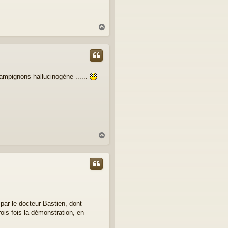
H
a
u
t
mpignons hallucinogène ......
H
a
u
t
 par le docteur Bastien, dont
rois fois la démonstration, en