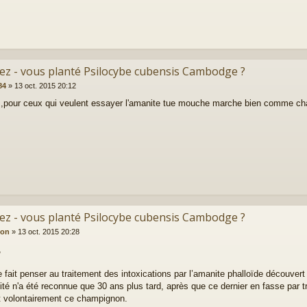
vez - vous planté Psilocybe cubensis Cambodge ?
84
»
13 oct. 2015 20:12
 ,pour ceux qui veulent essayer l'amanite tue mouche marche bien comme cha
vez - vous planté Psilocybe cubensis Cambodge ?
ion
»
13 oct. 2015 20:28
,
 fait penser au traitement des intoxications par l’amanite phalloïde découvert
cité n'a été reconnue que 30 ans plus tard, après que ce dernier en fasse par t
t volontairement ce champignon.