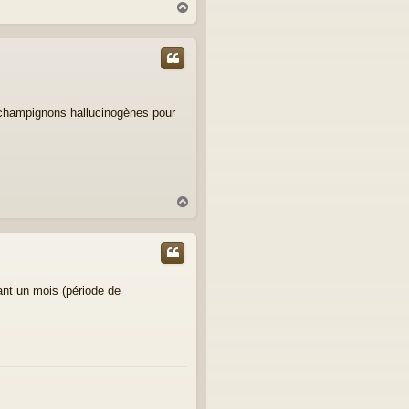
H
a
u
t
champignons hallucinogènes pour
H
a
u
t
dant un mois (période de