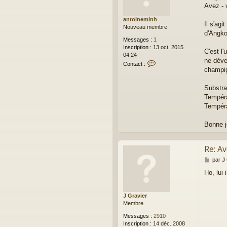
Avez - 
s
a
antoineminh
g
Il s'ag
Nouveau membre
e
d'Angko
Messages :
1
Inscription :
13 oct. 2015
C'est l
04:24
ne déve
C
Contact :
champi
o
n
t
Substra
a
Tempéra
c
Tempéra
t
e
r
Bonne 
a
n
t
Re: A
o
M
par
J
i
e
n
Ho, lui 
s
e
s
m
a
i
J Gravier
g
n
Membre
e
h
Messages :
2910
Inscription :
14 déc. 2008