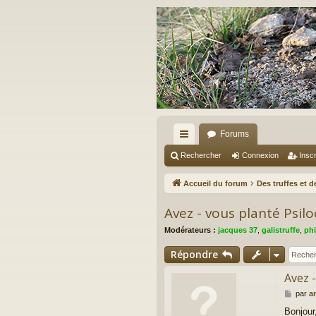
Forums
ac
Rechercher
Connexion
Inscr
co
Accueil du forum
Des truffes et 
ur
Avez - vous planté Psi
ci
Modérateurs :
jacques 37
,
galistruffe
,
phi
s
Répondre
Avez 
M
par
a
e
Bonjour
s