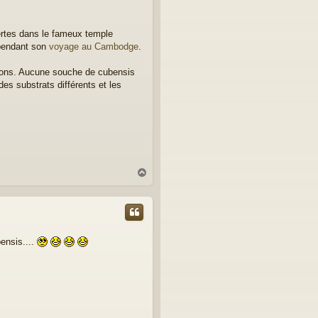
ertes dans le fameux temple
 pendant son
voyage au Cambodge
.
nons. Aucune souche de cubensis
es substrats différents et les
H
a
u
t
bensis....