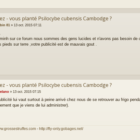
vez - vous planté Psilocybe cubensis Cambodge ?
ubin 81
»
13 oct. 2015 07:11
,
minh sur ce forum nous sommes des gens lucides et n'avons pas besoin de 
s pieds sur terre ,votre publicité est de mauvais gout .
vez - vous planté Psilocybe cubensis Cambodge ?
elano
»
13 oct. 2015 07:15
ublicité lui vaut surtout à peine arrivé chez nous de se retrouver au frigo pen
ement que je viens de lui administrer).
ww.grossestruffes.com
-
http://fly-only.gobages.net/