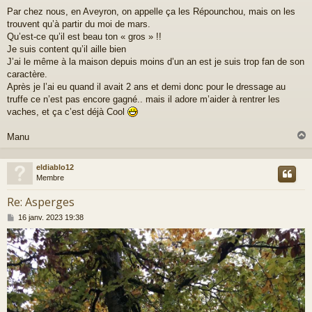
e
Par chez nous, en Aveyron, on appelle ça les Répounchou, mais on les
s
trouvent qu’à partir du moi de mars.
s
a
Qu’est-ce qu’il est beau ton « gros » !!
g
Je suis content qu’il aille bien
e
J’ai le même à la maison depuis moins d’un an est je suis trop fan de son
caractère.
Après je l’ai eu quand il avait 2 ans et demi donc pour le dressage au
truffe ce n’est pas encore gagné.. mais il adore m’aider à rentrer les
vaches, et ça c’est déjà Cool
Manu
eldiablo12
t
Membre
Re: Asperges
M
16 janv. 2023 19:38
e
s
s
a
g
e