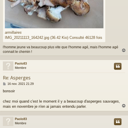
armillaires
IMG_20211113_164242.jpg (36.42 Kio) Consulté 46128 fois
l'homme jeune va beaucoup plus vite que l'homme agé, mais l'homme agé
connait le chemin !
Paolo83
t
Membre
Re: Asperges
M
16 nov. 2021 21:29
e
bonsoir
s
s
a
chez moi quand c'est le moment il y a beaucoup d'asperges sauvages,
g
mais en novembre je n'en ai jamais entendu parler.
e
Paolo83
t
Membre