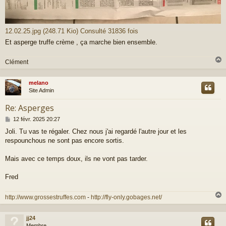
12.02.25.jpg (248.71 Kio) Consulté 31836 fois
Et asperge truffe crème , ça marche bien ensemble.
Clément
melano
t
Site Admin
Re: Asperges
M
12 févr. 2025 20:27
e
Joli. Tu vas te régaler. Chez nous j'ai regardé l'autre jour et les
s
respounchous ne sont pas encore sortis.
s
a
g
Mais avec ce temps doux, ils ne vont pas tarder.
e
Fred
http://www.grossestruffes.com
-
http://fly-only.gobages.net/
jj24
t
Membre