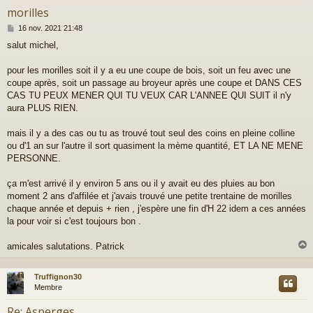
morilles
M
16 nov. 2021 21:48
e
salut michel,
s
s
a
pour les morilles soit il y a eu une coupe de bois, soit un feu avec une
g
coupe après, soit un passage au broyeur après une coupe et DANS CES
e
CAS TU PEUX MENER QUI TU VEUX CAR L'ANNEE QUI SUIT il n'y
aura PLUS RIEN.
mais il y a des cas ou tu as trouvé tout seul des coins en pleine colline
ou d'1 an sur l'autre il sort quasiment la mème quantité, ET LA NE MENE
PERSONNE.
ça m'est arrivé il y environ 5 ans ou il y avait eu des pluies au bon
moment 2 ans d'affilée et j'avais trouvé une petite trentaine de morilles
chaque année et depuis + rien , j'espère une fin d'H 22 idem a ces années
la pour voir si c'est toujours bon .
amicales salutations. Patrick
Truffignon30
t
Membre
Re: Asperges