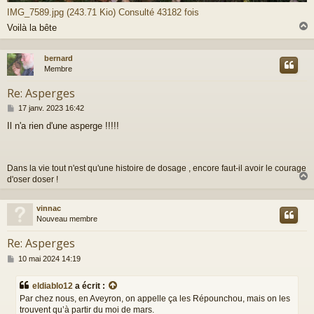
IMG_7589.jpg (243.71 Kio) Consulté 43182 fois
Voilà la bête
bernard
t
Membre
Re: Asperges
M
17 janv. 2023 16:42
e
Il n'a rien d'une asperge !!!!!
s
s
a
g
Dans la vie tout n'est qu'une histoire de dosage , encore faut-il avoir le courage
e
d'oser doser !
vinnac
t
Nouveau membre
Re: Asperges
M
10 mai 2024 14:19
e
s
eldiablo12
a écrit :
s
Par chez nous, en Aveyron, on appelle ça les Répounchou, mais on les
a
trouvent qu’à partir du moi de mars.
g