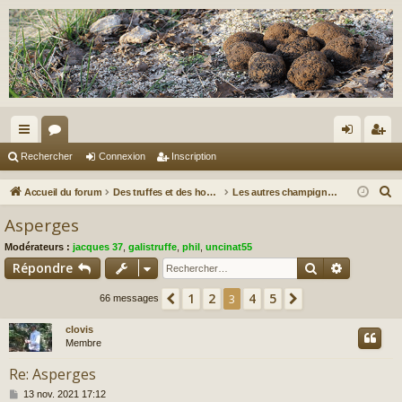
ac
or
on
ns
Rechercher
Connexion
Inscription
co
u
ne
cri
R
Accueil du forum
Des truffes et des hommes.
Les autres champignons...
ur
m
xi
pti
e
Asperges
c
ci
s
on
on
Modérateurs :
jacques 37
,
galistruffe
,
phil
,
uncinat55
h
s
Rechercher
Recherch
Répondre
e
r
1
2
4
5
Précédent
3
Suivant
66 messages
c
clovis
h
Membre
e
r
Re: Asperges
M
13 nov. 2021 17:12