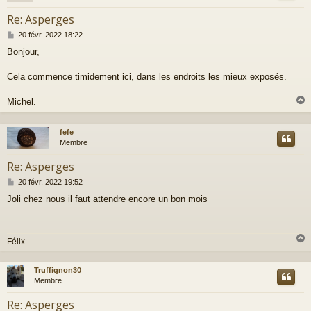
Re: Asperges
M
20 févr. 2022 18:22
e
Bonjour,
s
s
a
Cela commence timidement ici, dans les endroits les mieux exposés.
g
e
Michel.
fefe
t
Membre
Re: Asperges
M
20 févr. 2022 19:52
e
Joli chez nous il faut attendre encore un bon mois
s
s
a
g
Félix
e
Truffignon30
t
Membre
Re: Asperges