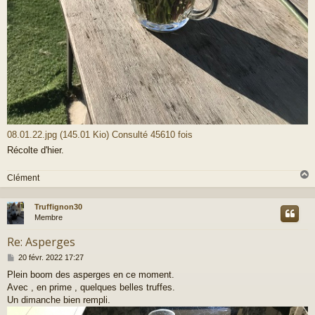
08.01.22.jpg (145.01 Kio) Consulté 45610 fois
Récolte d'hier.
Clément
Truffignon30
t
Membre
Re: Asperges
M
20 févr. 2022 17:27
e
Plein boom des asperges en ce moment.
s
Avec , en prime , quelques belles truffes.
s
a
Un dimanche bien rempli.
g