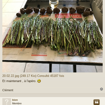
e
20.02.22.jpg (249.17 Kio) Consulté 45187 fois
Et maintenant , à l'apéro.
Clément
bion
t
Membre