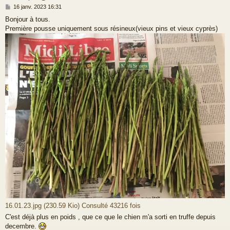
M
16 janv. 2023 16:31
e
Bonjour à tous.
s
Première pousse uniquement sous résineux(vieux pins et vieux cyprès)
s
a
g
e
16.01.23.jpg (230.59 Kio) Consulté 43216 fois
C'est déjà plus en poids , que ce que le chien m'a sorti en truffe depuis
decembre.