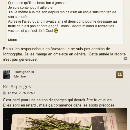
Qu’est-ce qu’il est beau ton « gros » !!
e
Je suis content qu’il aille bien
J’ai le même à la maison depuis moins d’un an est je suis trop fan de
son caractère.
Après je l’ai eu quand il avait 2 ans et demi donc pour le dressage au
truffe ce n’est pas encore gagné.. mais il adore m’aider à rentrer les
vaches, et ça c’est déjà Cool
Manu
Eh oui les respounchous en Aveyron, je ne suis pas certains de
l'orthogrphe. Je les mange en omelette en général. Cette année la récolte
n'est pas généreuse.
Truffignon30
t
Membre
Re: Asperges
M
12 févr. 2025 19:50
e
C'est parti pour une saison d'asperges qui devrait être fructueuse.
s
Elles sont en retard , mais ça commence dans les spots précoces.
s
a
g
e