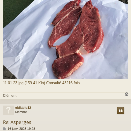
11.01.23.jpg (159.41 Kio) Consulté 43216 fois
Clément
eldiablo12
t
Membre
Re: Asperges
M
16 janv. 2023 19:28