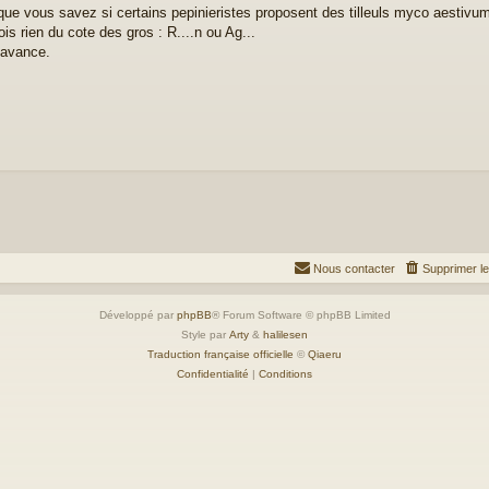
que vous savez si certains pepinieristes proposent des tilleuls myco aestivu
is rien du cote des gros : R....n ou Ag...
'avance.
Nous contacter
Supprimer l
Développé par
phpBB
® Forum Software © phpBB Limited
Style par
Arty
&
halilesen
Traduction française officielle
©
Qiaeru
Confidentialité
|
Conditions