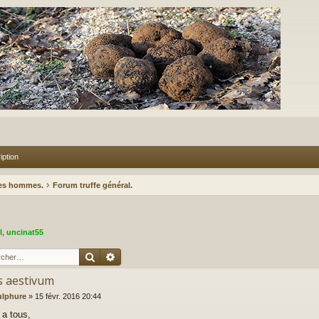
iption
des hommes.
Forum truffe général.
l
,
uncinat55
Rechercher
Recherche avancée
ls aestivum
ulphure
»
15 févr. 2016 20:44
 a tous,