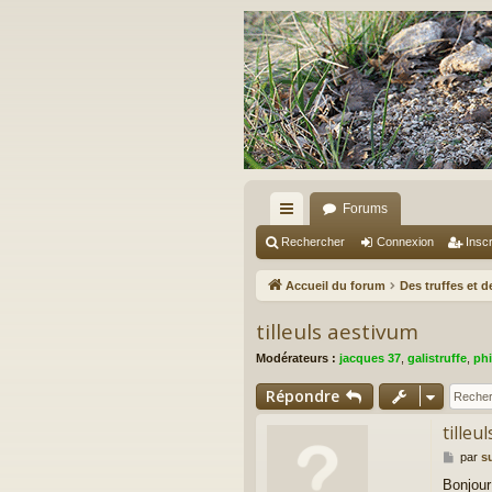
Forums
ac
Rechercher
Connexion
Inscr
co
Accueil du forum
Des truffes et 
ur
tilleuls aestivum
ci
Modérateurs :
jacques 37
,
galistruffe
,
phi
s
Répondre
tilleu
M
par
s
e
Bonjour
s