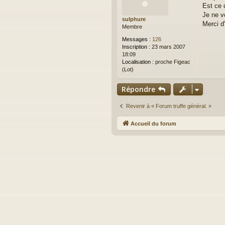
Est ce 
s
a
Je ne vo
sulphure
g
Merci d
Membre
e
Messages :
126
Inscription :
23 mars 2007
18:09
Localisation :
proche Figeac
(Lot)
Répondre
Revenir à « Forum truffe général. »
Accueil du forum