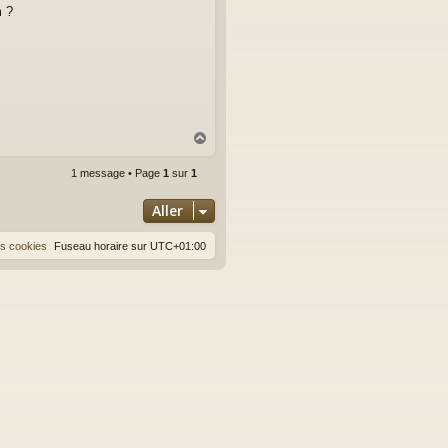
m ?
H
a
u
1 message • Page
1
sur
1
t
Aller
es cookies
Fuseau horaire sur
UTC+01:00