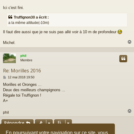
s
a
Ici c'est fini.
g
e
Truffignon30 a écrit :
a la même altitude(
-
10m)
Il faut dire aussi que je ne suis pas allé voir à 10 m de profondeur
Michel.
phil
t
Membre
Re: Morilles 2016
M
12 mai 2018 19:50
e
Morilles et Oronges ...
s
Deux des meilleurs champignons ...
s
a
Régale toi Truffignon !
g
A+
e
phil
Répondre
t
Page
10
sur
10
En poursuivant votre navigation sur ce site, vous
1
6
7
8
9
Précédent
10
148 messages
…