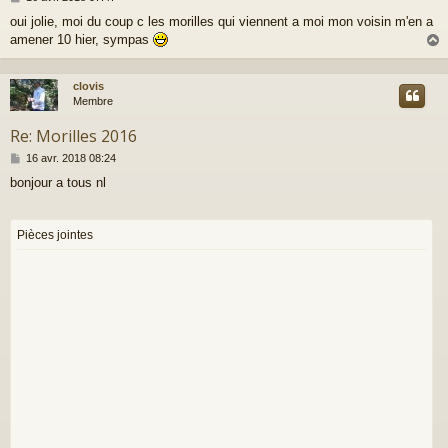
e
oui jolie, moi du coup c les morilles qui viennent a moi mon voisin m'en a
s
amener 10 hier, sympas
s
a
g
e
clovis
t
Membre
Re: Morilles 2016
M
16 avr. 2018 08:24
e
bonjour a tous nl
s
s
a
g
Pièces jointes
e