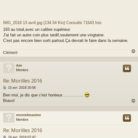
IMG_2018 13 avril.jpg (134.54 Kio) Consulté 71643 fois
193 au total,avec un calibre supérieur.
J'ai fait un autre coin plus tardif,seulement une vingtaine.
C'est pas encore bien sorti partout.Ça devrait le faire dans la semaine.
Clément
dan
t
Membre
Re: Morilles 2016
M
15 avr. 2018 20:06
e
Ben moi, je dis que c'est honteux.................
s
Bravo!
s
a
g
e
monteilmaxime
t
Membre
Re: Morilles 2016
M
16 avr. 2018 07:47