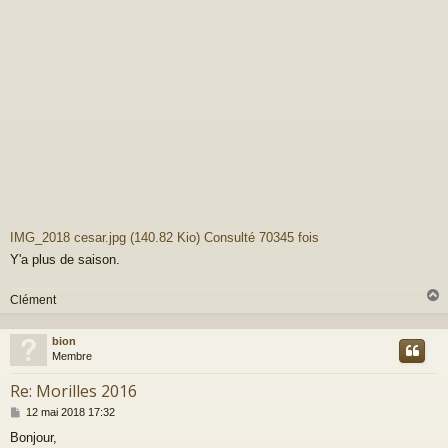
IMG_2018 cesar.jpg (140.82 Kio) Consulté 70345 fois
Y'a plus de saison.
Clément
bion
t
Membre
Re: Morilles 2016
M
12 mai 2018 17:32
e
Bonjour,
s