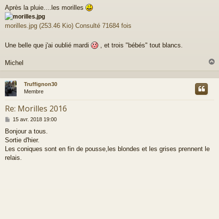
e
Après la pluie....les morilles
s
s
a
morilles.jpg (253.46 Kio) Consulté 71684 fois
g
e
Une belle que j'ai oublié mardi
, et trois "bébés" tout blancs.
Michel
Truffignon30
t
Membre
Re: Morilles 2016
M
15 avr. 2018 19:00
e
Bonjour a tous.
s
Sortie d'hier.
s
a
Les coniques sont en fin de pousse,les blondes et les grises prennent le
g
relais.
e