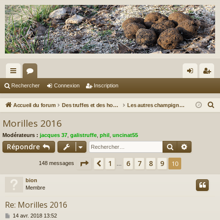
ac
or
on
ns
Rechercher
Connexion
Inscription
co
u
ne
cri
R
Accueil du forum
Des truffes et des hommes.
Les autres champignons...
ur
m
xi
pti
e
Morilles 2016
c
ci
s
on
on
Modérateurs :
jacques 37
,
galistruffe
,
phil
,
uncinat55
h
s
Rechercher
Recherch
Répondre
e
r
Page
10
sur
10
1
6
7
8
9
Précédent
10
148 messages
…
c
bion
h
Membre
e
r
Re: Morilles 2016
M
14 avr. 2018 13:52