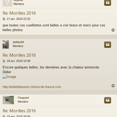
t
Membre
Re: Morilles 2016
M
17 avr. 2018 22:32
e
que toutes ces cueillettes sont belles a voir bravo et merci pour ces
s
belles photos
s
a
g
e
didier24
t
Membre
Re: Morilles 2016
M
18 avr. 2018 10:08
e
Encore quelques belles, les dernières avec la chaleur annoncée.
s
Didier
s
a
g
e
http://dufiefdepsom.chiens-de-france.com
l'inquiet
t
Membre
Re: Morilles 2016
M
19 avr. 2018 20:05