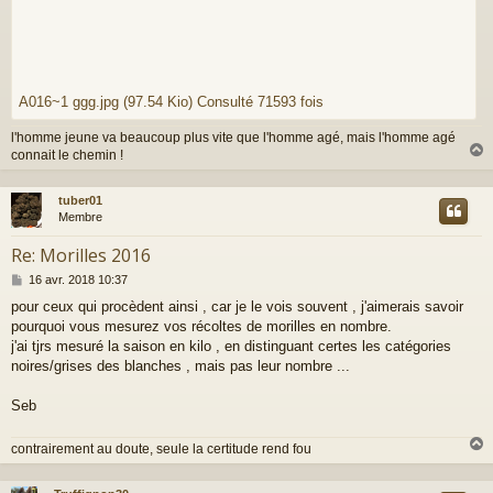
A016~1 ggg.jpg (97.54 Kio) Consulté 71593 fois
l'homme jeune va beaucoup plus vite que l'homme agé, mais l'homme agé
connait le chemin !
tuber01
t
Membre
Re: Morilles 2016
M
16 avr. 2018 10:37
e
pour ceux qui procèdent ainsi , car je le vois souvent , j'aimerais savoir
s
pourquoi vous mesurez vos récoltes de morilles en nombre.
s
a
j'ai tjrs mesuré la saison en kilo , en distinguant certes les catégories
g
noires/grises des blanches , mais pas leur nombre ...
e
Seb
contrairement au doute, seule la certitude rend fou