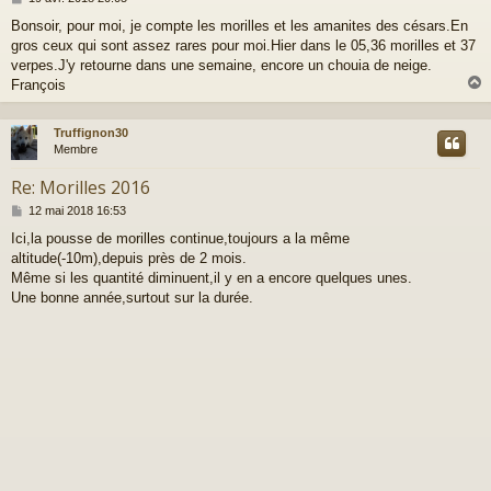
e
Bonsoir, pour moi, je compte les morilles et les amanites des césars.En
s
gros ceux qui sont assez rares pour moi.Hier dans le 05,36 morilles et 37
s
a
verpes.J'y retourne dans une semaine, encore un chouia de neige.
g
François
e
Truffignon30
t
Membre
Re: Morilles 2016
M
12 mai 2018 16:53
e
Ici,la pousse de morilles continue,toujours a la même
s
altitude(-10m),depuis près de 2 mois.
s
a
Même si les quantité diminuent,il y en a encore quelques unes.
g
Une bonne année,surtout sur la durée.
e