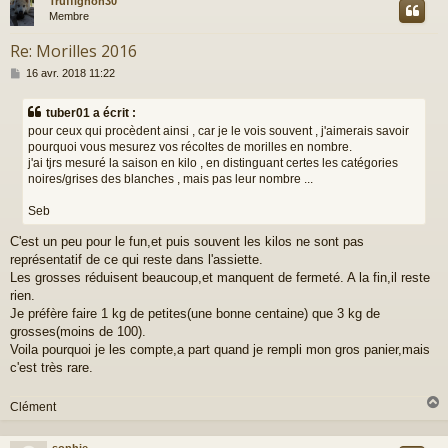
Truffignon30
t
Membre
Re: Morilles 2016
M
16 avr. 2018 11:22
e
s
tuber01 a écrit :
s
pour ceux qui procèdent ainsi , car je le vois souvent , j'aimerais savoir
a
pourquoi vous mesurez vos récoltes de morilles en nombre.
g
j'ai tjrs mesuré la saison en kilo , en distinguant certes les catégories
e
noires/grises des blanches , mais pas leur nombre ...
Seb
C'est un peu pour le fun,et puis souvent les kilos ne sont pas
représentatif de ce qui reste dans l'assiette.
Les grosses réduisent beaucoup,et manquent de fermeté. A la fin,il reste
rien.
Je préfère faire 1 kg de petites(une bonne centaine) que 3 kg de
grosses(moins de 100).
Voila pourquoi je les compte,a part quand je rempli mon gros panier,mais
c'est très rare.
Clément
sophie