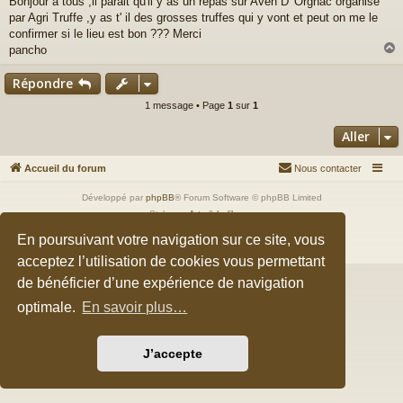
Bonjour a tous ,il parait qu'il y as un repas sur Aven D' Orgnac organisé
s
par Agri Truffe ,y as t' il des grosses truffes qui y vont et peut on me le
s
a
confirmer si le lieu est bon ??? Merci
g
pancho
e
Répondre
t
1 message • Page
1
sur
1
Aller
Accueil du forum
Nous contacter
Développé par
phpBB
® Forum Software © phpBB Limited
Style par
Arty
&
halilesen
Traduction française officielle
©
Qiaeru
En poursuivant votre navigation sur ce site, vous
Confidentialité
|
Conditions
acceptez l’utilisation de cookies vous permettant
de bénéficier d’une expérience de navigation
optimale.
En savoir plus…
J’accepte