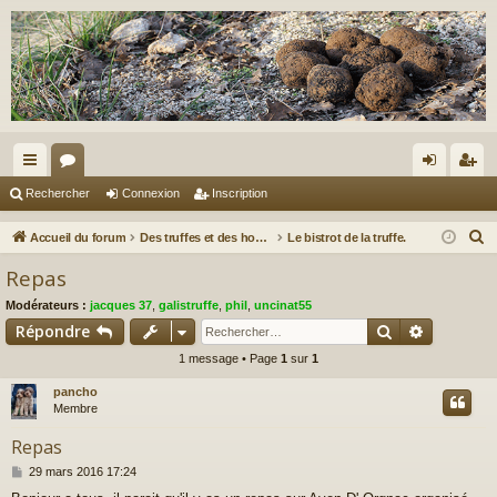
ac
or
on
ns
Rechercher
Connexion
Inscription
co
u
ne
cri
R
Accueil du forum
Des truffes et des hommes.
Le bistrot de la truffe.
ur
m
xi
pti
e
Repas
c
ci
s
on
on
Modérateurs :
jacques 37
,
galistruffe
,
phil
,
uncinat55
h
s
Rechercher
Recherch
Répondre
e
1 message • Page
1
sur
1
r
c
pancho
h
Membre
e
Repas
r
M
29 mars 2016 17:24
e