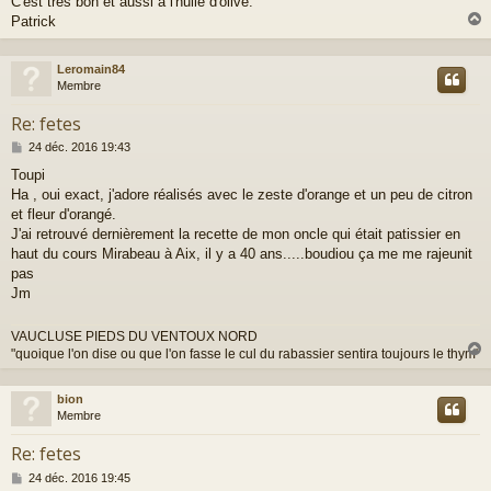
C'est très bon et aussi à l'huile d'olive.
g
Patrick
e
Leromain84
t
Membre
Re: fetes
M
24 déc. 2016 19:43
e
Toupi
s
Ha , oui exact, j'adore réalisés avec le zeste d'orange et un peu de citron
s
a
et fleur d'orangé.
g
J'ai retrouvé dernièrement la recette de mon oncle qui était patissier en
e
haut du cours Mirabeau à Aix, il y a 40 ans.....boudiou ça me me rajeunit
pas
Jm
VAUCLUSE PIEDS DU VENTOUX NORD
"quoique l'on dise ou que l'on fasse le cul du rabassier sentira toujours le thym"
bion
t
Membre
Re: fetes
M
24 déc. 2016 19:45