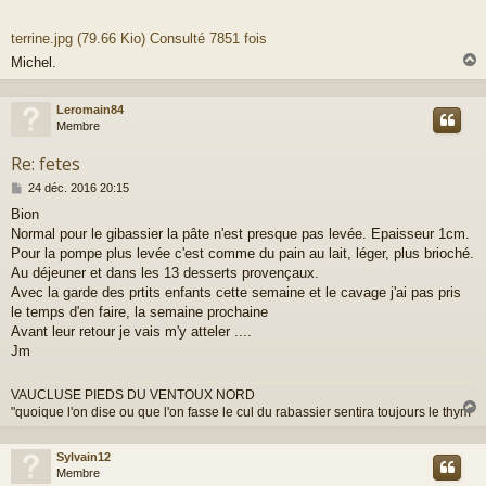
terrine.jpg (79.66 Kio) Consulté 7851 fois
Michel.
Leromain84
t
Membre
Re: fetes
M
24 déc. 2016 20:15
e
Bion
s
Normal pour le gibassier la pâte n'est presque pas levée. Epaisseur 1cm.
s
a
Pour la pompe plus levée c'est comme du pain au lait, léger, plus brioché.
g
Au déjeuner et dans les 13 desserts provençaux.
e
Avec la garde des prtits enfants cette semaine et le cavage j'ai pas pris
le temps d'en faire, la semaine prochaine
Avant leur retour je vais m'y atteler ....
Jm
VAUCLUSE PIEDS DU VENTOUX NORD
"quoique l'on dise ou que l'on fasse le cul du rabassier sentira toujours le thym"
Sylvain12
t
Membre