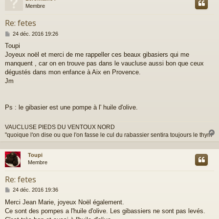
Membre
Re: fetes
M
24 déc. 2016 19:26
e
Toupi
s
Joyeux noël et merci de me rappeller ces beaux gibasiers qui me
s
a
manquent , car on en trouve pas dans le vaucluse aussi bon que ceux
g
dégustés dans mon enfance à Aix en Provence.
e
Jm
Ps : le gibasier est une pompe à l' huile d'olive.
VAUCLUSE PIEDS DU VENTOUX NORD
"quoique l'on dise ou que l'on fasse le cul du rabassier sentira toujours le thym"
Toupi
t
Membre
Re: fetes
M
24 déc. 2016 19:36
e
Merci Jean Marie, joyeux Noël également.
s
Ce sont des pompes a l'huile d'olive. Les gibassiers ne sont pas levés.
s
a