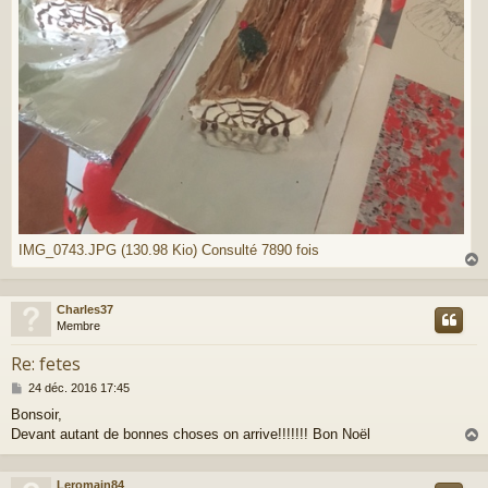
IMG_0743.JPG (130.98 Kio) Consulté 7890 fois
Charles37
t
Membre
Re: fetes
M
24 déc. 2016 17:45
e
Bonsoir,
s
Devant autant de bonnes choses on arrive!!!!!!! Bon Noël
s
a
g
e
Leromain84
t