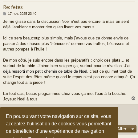
Re: fetes
M
17 nov. 2025 23:40
e
Je me glisse dans la discussion Noël n’est pas encore là mais on sent
s
déjà l’ambiance monter rien qu’en lisant vos menus
s
a
g
Ici ce sera beaucoup plus simple, mais j’avoue que ça donne envie de
e
passer à des choses plus “sérieuses” comme vos truffes, bécasses et
autres pompes à l’huile !
De mon côté, je suis encore dans les préparatifs : choix des plats… et
surtout de la table. J’aime bien soigner ça, surtout pour le réveillon. J’ai
déjà ressorti mon petit chemin de table de Noël
, c’est ce qui met tout de
suite l’esprit des fêtes même quand le repas n’est pas encore attaqué. Ça
change tout à la pièce !
En tout cas, beaux programmes chez vous ça met l’eau à la bouche.
Joyeux Noël à tous
Répondre
t
En poursuivant votre navigation sur ce site, vous
10 messages • Page
1
sur
1
acceptez l’utilisation de cookies vous permettant
Aller
de bénéficier d’une expérience de navigation