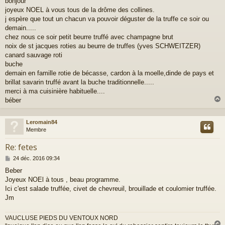
bonjour
s
joyeux NOEL à vous tous de la drôme des collines.
s
a
j espère que tout un chacun va pouvoir déguster de la truffe ce soir ou
g
demain.....
e
chez nous ce soir petit beurre truffé avec champagne brut
noix de st jacques roties au beurre de truffes (yves SCHWEITZER)
canard sauvage roti
buche
demain en famille rotie de bécasse, cardon à la moelle,dinde de pays et
brillat savarin truffé avant la buche traditionnelle.....
merci à ma cuisinière habituelle....
béber
Leromain84
t
Membre
Re: fetes
M
24 déc. 2016 09:34
e
Beber
s
Joyeux NOEl à tous , beau programme.
s
a
Ici c'est salade truffée, civet de chevreuil, brouillade et coulomier truffée.
g
Jm
e
VAUCLUSE PIEDS DU VENTOUX NORD