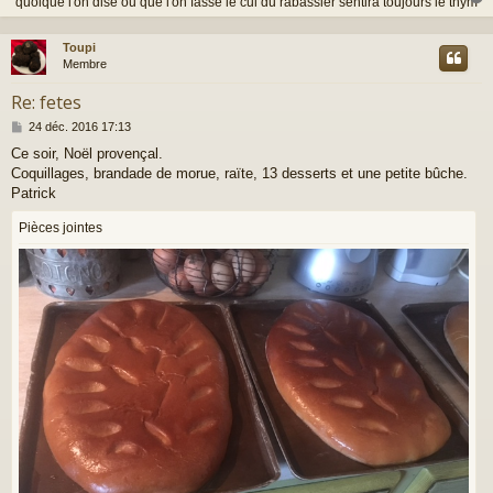
"quoique l'on dise ou que l'on fasse le cul du rabassier sentira toujours le thym"
Toupi
t
Membre
Re: fetes
M
24 déc. 2016 17:13
e
Ce soir, Noël provençal.
s
Coquillages, brandade de morue, raïte, 13 desserts et une petite bûche.
s
a
Patrick
g
e
Pièces jointes