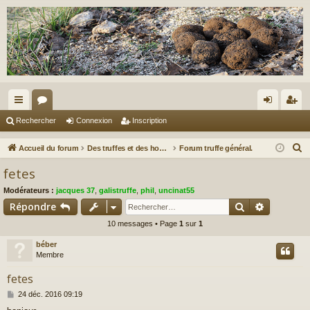
ac
or
on
ns
Rechercher
Connexion
Inscription
co
u
ne
cri
R
Accueil du forum
Des truffes et des hommes.
Forum truffe général.
ur
m
xi
pti
e
fetes
c
ci
s
on
on
Modérateurs :
jacques 37
,
galistruffe
,
phil
,
uncinat55
h
s
Rechercher
Recherch
Répondre
e
10 messages • Page
1
sur
1
r
c
béber
h
Membre
e
fetes
r
M
24 déc. 2016 09:19
e