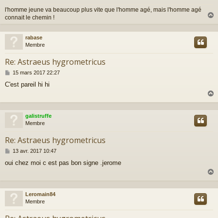
g
l'homme jeune va beaucoup plus vite que l'homme agé, mais l'homme agé
e
connait le chemin !
rabase
t
Membre
Re: Astraeus hygrometricus
M
15 mars 2017 22:27
e
C'est pareil hi hi
s
s
a
g
e
galistruffe
t
Membre
Re: Astraeus hygrometricus
M
13 avr. 2017 10:47
e
oui chez moi c est pas bon signe .jerome
s
s
a
g
e
Leromain84
t
Membre