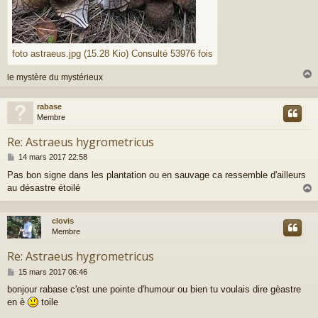
foto astraeus.jpg (15.28 Kio) Consulté 53976 fois
le mystère du mystérieux
rabase
t
Membre
Re: Astraeus hygrometricus
M
14 mars 2017 22:58
e
Pas bon signe dans les plantation ou en sauvage ca ressemble d'ailleurs
s
au désastre étoilé
s
a
g
e
clovis
t
Membre
Re: Astraeus hygrometricus
M
15 mars 2017 06:46
e
bonjour rabase c'est une pointe d'humour ou bien tu voulais dire gèastre
s
en è
toile
s
a