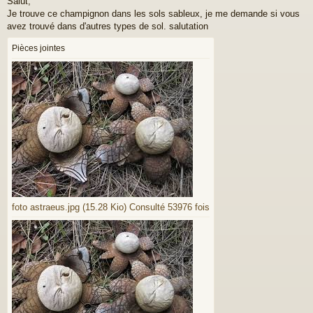
Salut,
s
Je trouve ce champignon dans les sols sableux, je me demande si vous
s
a
avez trouvé dans d'autres types de sol. salutation
g
e
Pièces jointes
foto astraeus.jpg (15.28 Kio) Consulté 53976 fois