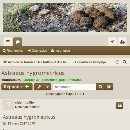
ac
or
on
ns
Rechercher
Connexion
Inscription
co
u
ne
cri
R
Accueil du forum
Des truffes et des hommes.
Les autres champignons...
ur
m
xi
pti
e
Astraeus hygrometricus
c
ci
s
on
on
Modérateurs :
jacques 37
,
galistruffe
,
phil
,
uncinat55
h
s
Rechercher
Recherch
Répondre
e
6 messages • Page
1
sur
1
r
c
chien truffier
h
Nouveau membre
e
Astraeus hygrometricus
r
M
13 mars 2017 23:07
e