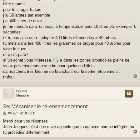
e
filtre a tamis.
pour le litrage, tu fais :
j ai 60 arbres par exemple
j ai 400 litres de cuve
je me mesure dans un seau le temps ecoulé pour 10 litres par exemple, 6
secondes
et tu nas plus qu a : adapter 400 litres /6secondes = 40 arbres
tu mets dans les 400 litres les grammes de broyat pour 40 arbres pour
vider la cuve
et c est parti !
si un achat vous interesse, il y a dans les zones arboricoles pleins de
vieux pulverisateurs a vendre pour quelques billets .
ca marchera tres bien en se branchant sur la sortie refoulement .
trufou
rabase
t
Membre
Re: Mécaniser le ré-ensemencement.
M
05 avr. 2018 18:11
e
Merci pour vos réponses
s
Jean Jacques c'est une cuve agricole que tu as avec pompe intégrée ou
s
a
tu procédés différemment
g