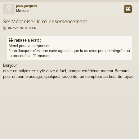
e
jean-jacques
t
Membre
Re: Mécaniser le ré-ensemencement.
M
06 avr. 2018 07:06
e
s
rabase a écrit :
s
Merci pour vos réponses
a
Jean Jacques c'est une cuve agricole que tu as avec pompe intégrée ou
g
tu procédés différemment
e
Bonjour
cuve en polyester style cuve à fuel, pompe extérieure moteur Bernard
pour un bon brassage, quelques raccords, un compteur au bout du tuyau