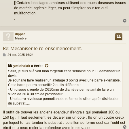
[]Certains bricolages amateurs utilisent des roues doseuses issues
de matériel agricole léger, ça peut t’inspirer pour ton outil
multifonction.
.
dipper
t
Membre
Re: Mécaniser le ré-ensemencement.
M
24 oct. 2025 16:24
e
s
ymichalak
a écrit :
s
Salut, je suis allé voir mon forgeron cette semaine pour lui demander un
a
devis.
g
Je souhaite faire réaliser un attelage 3 points avec une barre extensible.
e
Cette barre pourra accueillir 2 outils différents :
- Un disque crénelé de Ø610mm de diamètre permettant de faire un
sillon de 20 à 30 cm de profondeur
- Une barre niveleuse permettant de refermer le sillon après distribution
du substrat.....
Il suffit de trouver les anciens epandeur d'engrais qui prenaient 100 ou
150 kg . Il faut seulement les decaler sur un coté . Ils on un coutre creux
par lequel tu fais tomber le substrat . Le sillon se ferme seul car l'outil est
étroit et u peux regler la profondeur avec le relevage