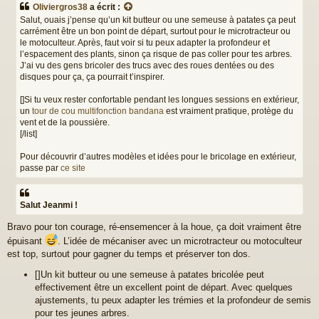
Oliviergros38
a écrit :
s
Salut, ouais j’pense qu’un kit butteur ou une semeuse à patates ça peut
a
carrément être un bon point de départ, surtout pour le microtracteur ou
g
le motoculteur. Après, faut voir si tu peux adapter la profondeur et
e
l’espacement des plants, sinon ça risque de pas coller pour tes arbres.
J’ai vu des gens bricoler des trucs avec des roues dentées ou des
disques pour ça, ça pourrait t’inspirer.
[]Si tu veux rester confortable pendant les longues sessions en extérieur,
un
tour de cou multifonction bandana
est vraiment pratique, protège du
vent et de la poussière.
[/list]
Pour découvrir d’autres modèles et idées pour le bricolage en extérieur,
passe par
ce site
Salut Jeanmi !
Bravo pour ton courage, ré-ensemencer à la houe, ça doit vraiment être
épuisant
. L’idée de mécaniser avec un microtracteur ou motoculteur
est top, surtout pour gagner du temps et préserver ton dos.
[]Un kit butteur ou une semeuse à patates bricolée peut
effectivement être un excellent point de départ. Avec quelques
ajustements, tu peux adapter les trémies et la profondeur de semis
pour tes jeunes arbres.