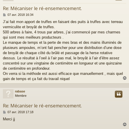
Re: Mécaniser le ré-ensemencement.
M
07 avr. 2018 16:34
e
J’ai fait mon apport de truffes en faisant des puits à truffes avec terreau
s
vermiculite et broyât de truffes.
s
a
500 arbres à faire, 4 trous par arbres, j’ai commencé par mes charmes
g
qui sont mes meilleurs producteurs .
e
Le manque de temps et la perte de mes bras et des mains illuminés de
plusieurs ampoules, m’ont fait pencher pour une distribution d’une dose
de broyât de chaque côté du brûlé et passage de la herse rotative
dessus. Le résultat à l’oeil à l’air pas mal, le broyât à l’air d’être assez
concentré sur une vingtaine de centimètre en longueur et une quinzaine
de centimètre en profondeur.
On verra si la méthode est aussi efficace que manuellement , mais quel
gain de temps et ça fait du travail niquel
rabase
t
Membre
Re: Mécaniser le ré-ensemencement.
M
07 avr. 2018 17:18
e
Merci jj
s
s
a