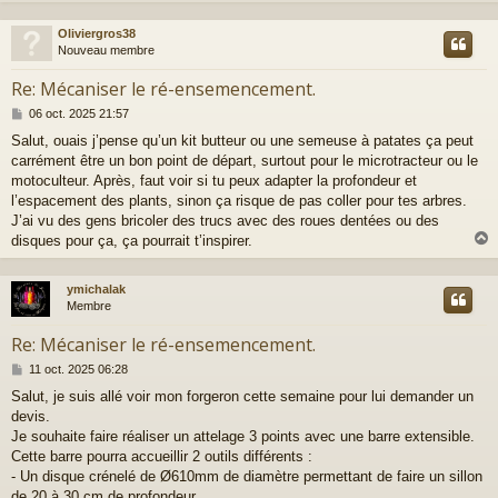
g
e
Oliviergros38
t
Nouveau membre
Re: Mécaniser le ré-ensemencement.
M
06 oct. 2025 21:57
e
Salut, ouais j’pense qu’un kit butteur ou une semeuse à patates ça peut
s
carrément être un bon point de départ, surtout pour le microtracteur ou le
s
a
motoculteur. Après, faut voir si tu peux adapter la profondeur et
g
l’espacement des plants, sinon ça risque de pas coller pour tes arbres.
e
J’ai vu des gens bricoler des trucs avec des roues dentées ou des
disques pour ça, ça pourrait t’inspirer.
ymichalak
t
Membre
Re: Mécaniser le ré-ensemencement.
M
11 oct. 2025 06:28
e
Salut, je suis allé voir mon forgeron cette semaine pour lui demander un
s
devis.
s
a
Je souhaite faire réaliser un attelage 3 points avec une barre extensible.
g
Cette barre pourra accueillir 2 outils différents :
e
- Un disque crénelé de Ø610mm de diamètre permettant de faire un sillon
de 20 à 30 cm de profondeur