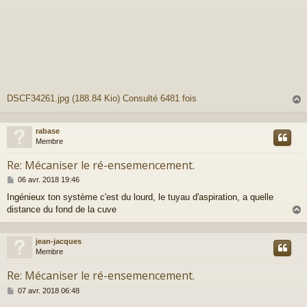
DSCF34261.jpg (188.84 Kio) Consulté 6481 fois
rabase
t
Membre
Re: Mécaniser le ré-ensemencement.
M
06 avr. 2018 19:46
e
Ingénieux ton système c'est du lourd, le tuyau d'aspiration, a quelle
s
distance du fond de la cuve
s
a
g
e
jean-jacques
t
Membre
Re: Mécaniser le ré-ensemencement.
M
07 avr. 2018 06:48
e