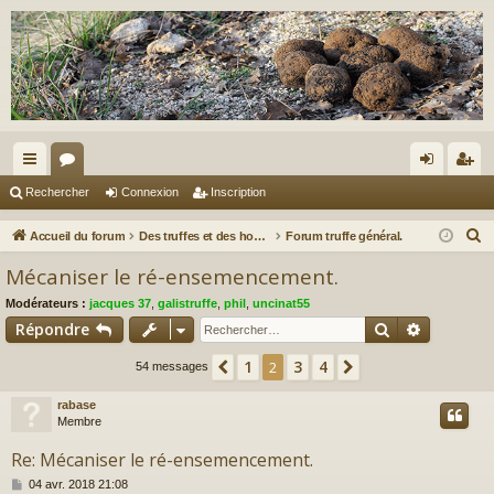
ac
or
on
ns
Rechercher
Connexion
Inscription
co
u
ne
cri
R
Accueil du forum
Des truffes et des hommes.
Forum truffe général.
ur
m
xi
pti
e
Mécaniser le ré-ensemencement.
c
ci
s
on
on
Modérateurs :
jacques 37
,
galistruffe
,
phil
,
uncinat55
h
s
Rechercher
Recherch
Répondre
e
r
1
3
4
Précédent
2
Suivant
54 messages
c
rabase
h
Membre
e
r
Re: Mécaniser le ré-ensemencement.
M
04 avr. 2018 21:08