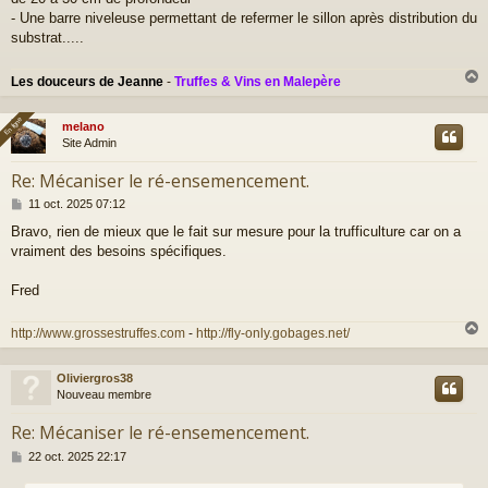
- Une barre niveleuse permettant de refermer le sillon après distribution du
substrat.....
Les douceurs de Jeanne
-
Truffes & Vins en Malepère
En ligne
En ligne
melano
t
Site Admin
Re: Mécaniser le ré-ensemencement.
M
11 oct. 2025 07:12
e
Bravo, rien de mieux que le fait sur mesure pour la trufficulture car on a
s
vraiment des besoins spécifiques.
s
a
g
Fred
e
http://www.grossestruffes.com
-
http://fly-only.gobages.net/
Oliviergros38
t
Nouveau membre
Re: Mécaniser le ré-ensemencement.
M
22 oct. 2025 22:17
e
s