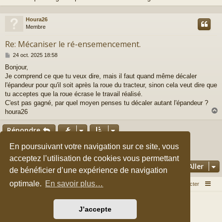
Houra26
t
Membre
Re: Mécaniser le ré-ensemencement.
M
24 oct. 2025 18:58
e
Bonjour,
s
Je comprend ce que tu veux dire, mais il faut quand même décaler
s
a
l'épandeur pour qu'il soit après la roue du tracteur, sinon cela veut dire que
g
tu acceptes que la roue écrase le travail réalisé.
e
C'est pas gagné, par quel moyen penses tu décaler autant l'épandeur ?
houra26
Répondre
t
En poursuivant votre navigation sur ce site, vous
1
3
4
Précédent
2
Suivant
54 messages
acceptez l’utilisation de cookies vous permettant
Aller
de bénéficier d’une expérience de navigation
optimale.
En savoir plus…
Accueil du forum
Nous contacter
Développé par
phpBB
® Forum Software © phpBB Limited
J’accepte
Style par
Arty
&
halilesen
Traduction française officielle
©
Qiaeru