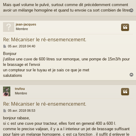
e
Mais quel volume le pulvé, surtout comme dit précédemment comment
s
avoir un mélange homogéne et quand tu envoie ca sort combien de litres
s
a
g
e
jean-jacques
t
Membre
Re: Mécaniser le ré-ensemencement.
M
05 avr. 2018 04:40
e
Bonjour
s
j'utilise une cuve de 600 litres sur remorque, une pompe de 15m3/h pour
s
a
le brassage et l'envoi
g
un compteur sur le tuyau et je sais ce que je met
e
salutations
trufou
t
Membre
Re: Mécaniser le ré-ensemencement.
M
05 avr. 2018 06:53
e
bonjour rabase,
s
si c est une cuve pour tracteur, elles font en general 400 a 600 l.
s
a
comme le precise valjean, il y a a l interieur un jet de brassage suffisant
g
pour faire un melange homogene, c est ca fonction . il suffit d enlever le