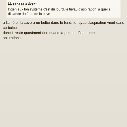
s
rabase a écrit :
s
Ingénieux ton système c'est du lourd, le tuyau d'aspiration, a quelle
a
distance du fond de la cuve
g
e
à l'arrière, la cuve à un bulbe dans le fond, le tuyau d'aspiration vient dans
ce bulbe,
donc il reste quasiment rien quand la pompe désamorce
salutations